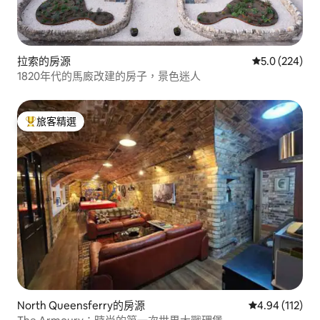
拉索的房源
從 224 則評
5.0 (224)
1820年代的馬廄改建的房子，景色迷人
旅客精選
旅客精選榜首
North Queensferry的房源
從 112 則評價
4.94 (112)