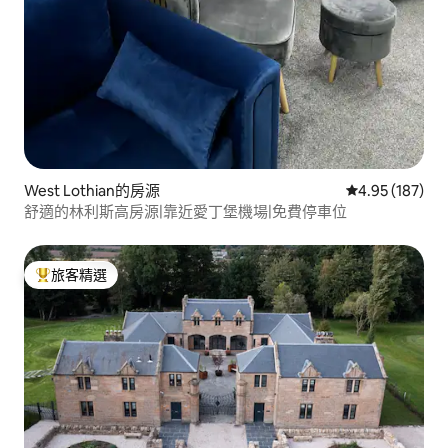
West Lothian的房源
從 187 則評價
4.95 (187)
舒適的林利斯高房源|靠近愛丁堡機場|免費停車位
旅客精選
旅客精選榜首