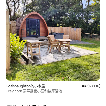
Coalsnaughton的小木屋
從 196 則評價
4.97 (196)
Craighorn 豪華露營小屋和按摩浴池