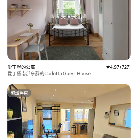
愛丁堡的公寓
從 727 則評價
4.97 (727)
愛丁堡南部寧靜的Carlotta Guest House
超讚房東
超讚房東