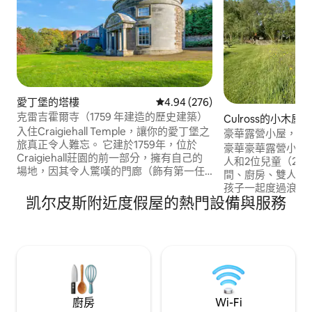
愛丁堡的塔樓
從 276 則評價中獲得 4.94 的平
4.94 (276)
克雷吉霍爾寺（1759 年建造的歷史建築）
Culross的小木屋
入住Craigiehall Temple，讓你的愛丁堡之
豪華露營小屋，Ben 
旅真正令人難忘。 它建於1759年，位於
westfifepods
豪華豪華露營小屋
Craigiehall莊園的前一部分，擁有自己的
人和2位兒童（2-
場地，因其令人驚嘆的門廊（飾有第一任
間、廚房、雙人床
安南戴爾侯爵的紋章）而被列為A級建築。
孩子一起度過浪漫假期
牆上的牌匾上寫著Horace的一句話：
凯尔皮斯附近度假屋的熱門設備與服務
忙碌，請嘗試Ben B
「Dum Iicet in rebus jucundis vive
(https://abnb.me/y
beatus」，「在愉快的事物中，盡可能過
人，非常私密，歡
得快樂」。 我們希望入住Temple能提供這
有多隻狗，請在預
種體驗，並忠於這個願景
謝），為寵物提供
和奢華！
廚房
Wi-Fi