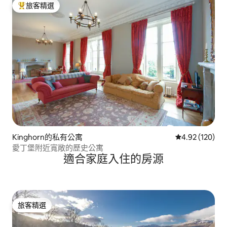
旅客精選
旅客精選榜首
Kinghorn的私有公寓
從 120 則評價
4.92 (120)
愛丁堡附近寬敞的歷史公寓
適合家庭入住的房源
旅客精選
旅客精選