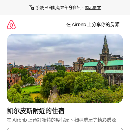
略
系統已自動翻譯部分資訊。
顯示原文
過
以
前
在 Airbnb 上分享你的房源
往
內
容
凯尔皮斯附近的住宿
在 Airbnb 上預訂獨特的度假屋、獨棟房屋等精彩房源