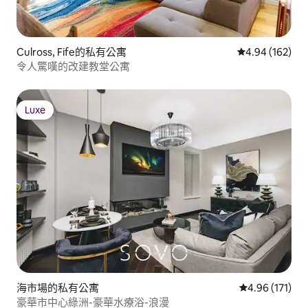
Culross, Fife的私有公寓
從 162 則評價
4.94 (162)
令人驚嘆的改建教堂公寓
Luxe
Luxe
海市場的私有公寓
從 171 則評價
4.96 (171)
豪華市中心綠洲-豪華水療浴-浪漫