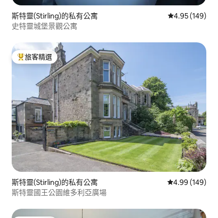
斯特靈(Stirling)的私有公寓
從 149 則評價
4.95 (149)
史特靈城堡景觀公寓
旅客精選
旅客精選榜首
斯特靈(Stirling)的私有公寓
從 149 則評價
4.99 (149)
斯特靈國王公園維多利亞廣場