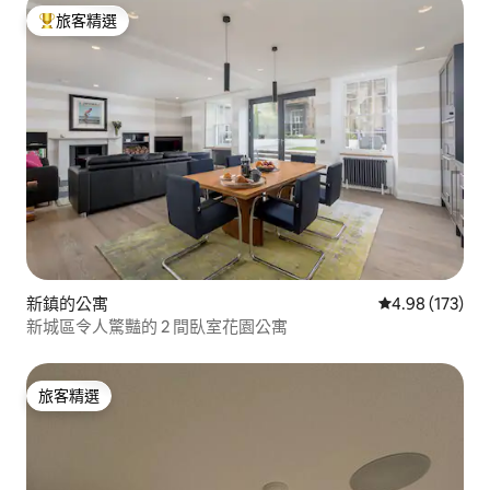
旅客精選
旅客精選榜首
新鎮的公寓
從 173 則評價
4.98 (173)
新城區令人驚豔的 2 間臥室花園公寓
旅客精選
旅客精選