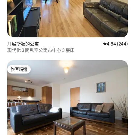
丹尼斯頓的公寓
從 244 則評價
4.84 (244)
現代化 3 間臥室公寓市中心 3 張床
旅客精選
旅客精選