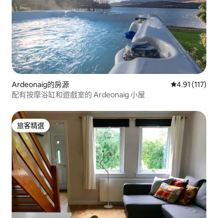
Ardeonaig的房源
從 117 則評價
4.91 (117)
配有按摩浴缸和遊戲室的 Ardeonaig 小屋
旅客精選
旅客精選