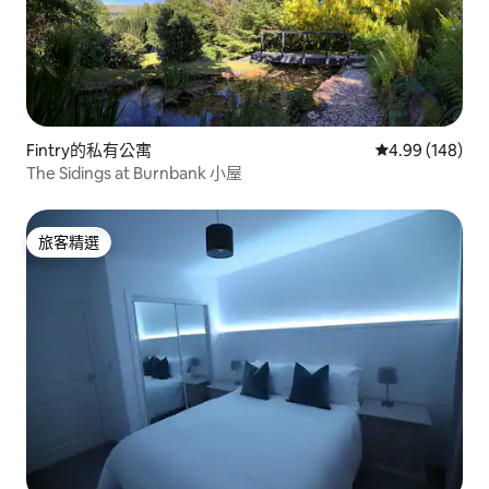
Fintry的私有公寓
從 148 則評價
4.99 (148)
The Sidings at Burnbank 小屋
旅客精選
旅客精選