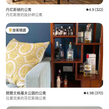
丹尼斯頓的公寓
從 322 則評
4.9 (322)
丹尼斯敦的設計師公寓
旅客精選
旅客精選榜首
開爾文格羅夫公園的公寓
從 370 則評價
4.98 (370)
位置完美的芬尼斯頓公寓