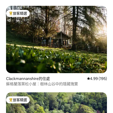
旅客精選
旅客精選榜首
Clackmannanshire的住處
從 195 則評價
4.99 (195)
蘇格蘭落葉松小屋：樹林山谷中的隱藏瑰寶
旅客精選
旅客精選榜首