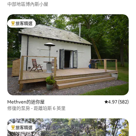
中部地區博內斯小屋
旅客精選
旅客精選榜首
Methven的迷你屋
從 582 則評價
4.97 (582)
修復的泵房 - 距離珀斯 6 英里
旅客精選
旅客精選榜首