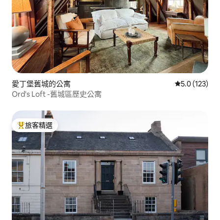
愛丁堡舊城的公寓
從 123 則評
5.0 (123)
Ord's Loft -舊城區歷史公寓
旅客精選
旅客精選榜首