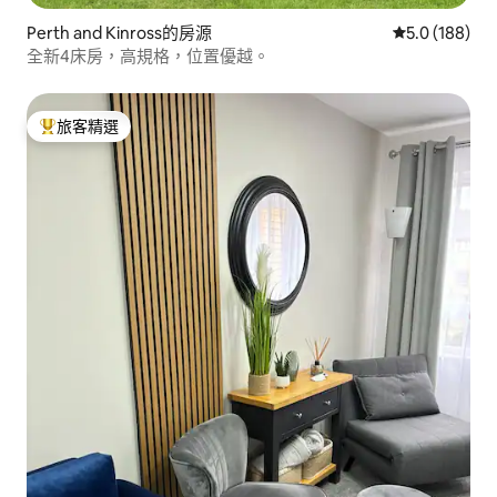
Perth and Kinross的房源
從 188 則評
5.0 (188)
全新4床房，高規格，位置優越。
旅客精選
旅客精選榜首