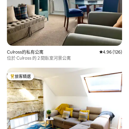
Culross的私有公寓
從 126 則評價
4.96 (126)
位於 Culross 的 2 間臥室河景公寓
旅客精選
旅客精選榜首