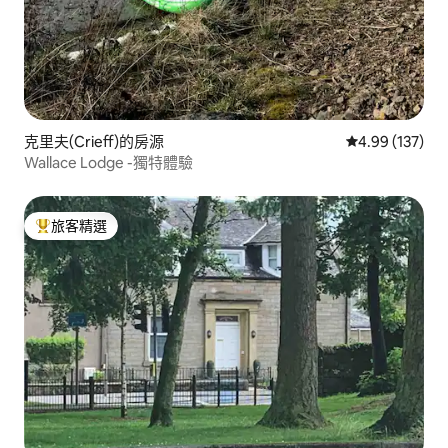
克里夫(Crieff)的房源
從 137 則評價
4.99 (137)
Wallace Lodge -獨特體驗
旅客精選
旅客精選榜首