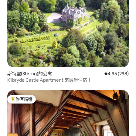
斯特靈(Stirling)的公寓
從 298 則評價
4.95 (298)
Kilbryde Castle Apartment 來城堡住宿！
旅客精選
旅客精選榜首