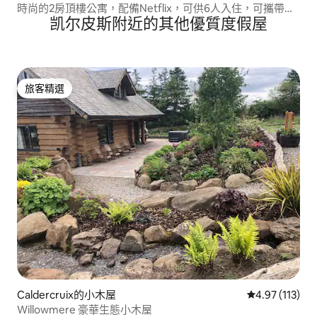
時尚的2房頂樓公寓，配備Netflix，可供6人入住，可攜帶寵
凯尔皮斯附近的其他優質度假屋
物
旅客精選
旅客精選
Caldercruix的小木屋
從 113 則評價
4.97 (113)
Willowmere 豪華生態小木屋