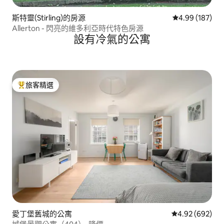
斯特靈(Stirling)的房源
從 187 則評價
4.99 (187)
Allerton - 閃亮的維多利亞時代特色房源
設有冷氣的公寓
旅客精選
旅客精選榜首
愛丁堡舊城的公寓
從 692 則評價
4.92 (692)