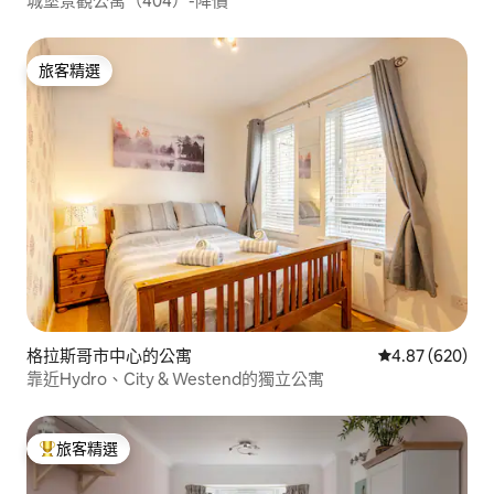
城堡景觀公寓（404）-降價
旅客精選
旅客精選
格拉斯哥市中心的公寓
從 620 則評價
4.87 (620)
靠近Hydro、City & Westend的獨立公寓
旅客精選
旅客精選榜首