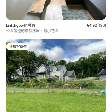
Linlithgow的房源
從 180 則評價
4.92 (180)
公園旁邊的寧靜房屋，附小花園
旅客精選
旅客精選榜首