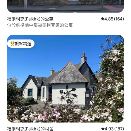
福爾柯克(Falkirk)的公寓
從 164 則評價
4.85 (164)
位於蘇格蘭中部福爾柯克鎮的公寓
旅客精選
旅客精選榜首
福爾柯克(Falkirk)的村舍
從 187 則評價
4.93 (187)