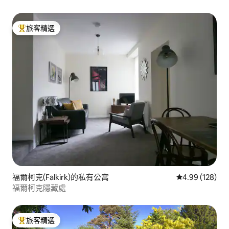
旅客精選
旅客精選榜首
福爾柯克(Falkirk)的私有公寓
從 128 則評價
4.99 (128)
福爾柯克隱藏處
旅客精選
旅客精選榜首