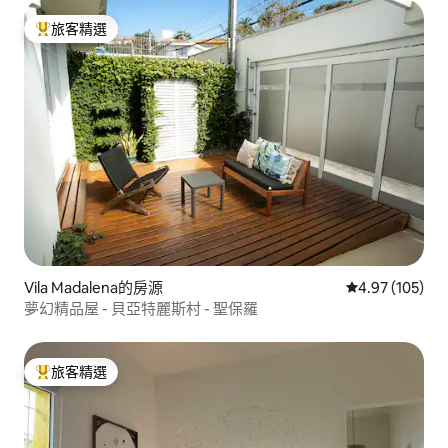
旅客精選
旅客精選榜首
Vila Madalena的房源
從 105 則評價
4.97 (105)
夢幻精品屋 - 貝亞特麗斯村 - 聖保羅
旅客精選
旅客精選榜首