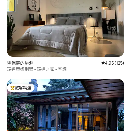
聖保羅的房源
從 125 則評價
4.95 (125)
瑪達萊娜別墅 - 瑪達之家 - 空調
旅客精選
旅客精選榜首