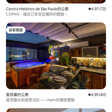
Centro Histórico de São Paulo的公寓
從 72 則評價
4.97 (72)
COPAN，讓自己享受這獨特的體驗！
旅客精選
旅客精選
聖保羅的公寓
從 40 則評價
4.95 (40)
屋頂露台和按摩浴缸——Itaim的獨家體驗