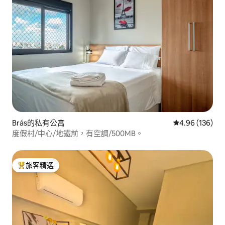
Brás的私有公寓
從 136 則評價
4.96 (136)
度假村/中心/地鐵前，有空調/500MB。
旅客精選
旅客精選榜首