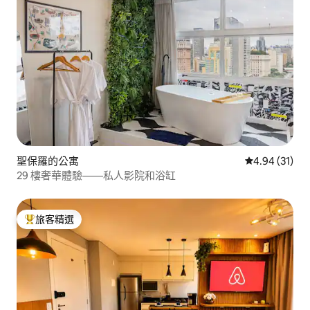
聖保羅的公寓
從 31 則評價
4.94 (31)
29 樓奢華體驗——私人影院和浴缸
旅客精選
旅客精選榜首