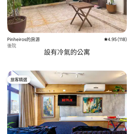
Pinheiros的房源
從 118 則評價
4.95 (118)
後院
設有冷氣的公寓
旅客精選
旅客精選