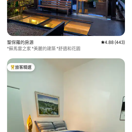
聖保羅的房源
從 443 則評價
4.88 (443)
*蘇馬雷之家 *美麗的建築 *舒適和花園
旅客精選
旅客精選榜首