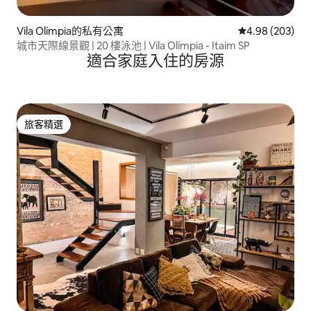
Vila Olímpia的私有公寓
從 203 則評價
4.98 (203)
城市天際線景觀 | 20 樓泳池 | Vila Olímpia - Itaim SP
適合家庭入住的房源
旅客精選
旅客精選