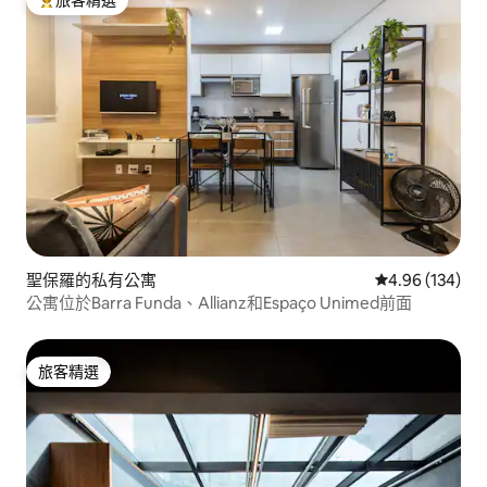
旅客精選榜首
聖保羅的私有公寓
從 134 則評價
4.96 (134)
公寓位於Barra Funda、Allianz和Espaço Unimed前面
旅客精選
旅客精選