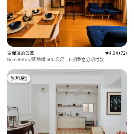
聖保羅的公寓
從 72 則評價
4.94 (72)
Bom Retiro/距地鐵 600 公尺。6 期免息分期付款
旅客精選
旅客精選