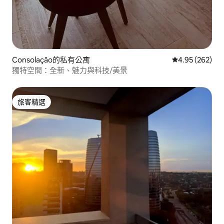
Consolação的私有公寓
從 262 則評價
4.95 (262)
獨特空間：全新、魅力與科技/美景
旅客精選
旅客精選