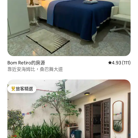
Bom Retiro的房源
從 111 則評價
4.93 (111)
靠近安海姆比，桑巴舞大道
旅客精選
旅客精選榜首