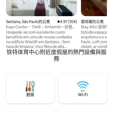
Santana, São Paulo的公寓
從 104 則評價中獲得 4.97 的平
4.97 (104)
聖保羅的公寓
Expo Center、Tietê、Anhembi。舒適公
Stay Alto |
寓/車庫
Hospede-se com excelente custo
Estúdio espaçoso 
benefício em uma de nossas unidades
arquitetura e a me
no edifício WiseSP em Santana. -Sem
Paulo. Loft completo! Com cama queen,
taxa de limpeza -Vivo fibra de alta
closet, ar condicio
铁特体育中心附近度假屋的熱門設備與服
velocidade -Piscina climatizada no Deck -
cozinha completa,
Academia bem equipada -Segurança e
TV 55” e uma belí
務
portaria 24h -Garagem inclusa -Café 7h
imersão, de onde 
às 10h R$ 35,00 buffet Próximo: -Expo
drink preferido e c
Center Norte, Complexo Anhembi,
apaixonante. São Paulo toda estará há
Metrô Tietê, Rodoviária Tietê, Canindé,
poucos minutos d
Sambódromo, Holiday inn, Campo de
metrô andando apenas
Marte, APCD... -Pão de Açúcar,
com tranquilidad
Americanas, Rei do Mate, Burger King,
uma excelente h
Shoppings Center Norte e D
廚房
Wi-Fi
ótima experiência