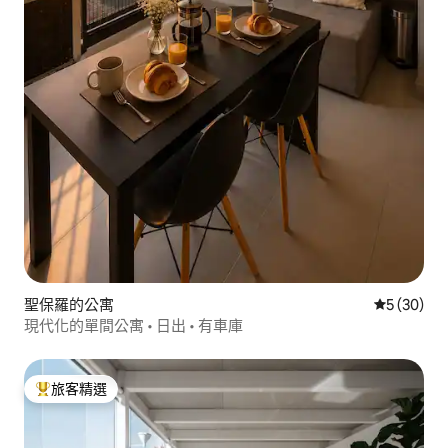
聖保羅的公寓
從 30 則
5 (30)
現代化的單間公寓 • 日出 • 有車庫
旅客精選
旅客精選榜首