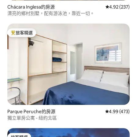
Chácara Inglesa的房源
從 237 則評價
4.92 (237)
漂亮的鄉村別墅，配有游泳池，靠近一切。
旅客精選
旅客精選榜首
Parque Peruche的房源
從 473 則評價
4.99 (473)
獨立單房公寓 - 紐約北區