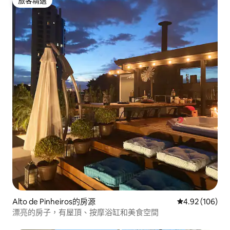
旅客精選
旅客精選
Alto de Pinheiros的房源
從 106 則評價
4.92 (106)
漂亮的房子，有屋頂、按摩浴缸和美食空間