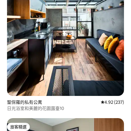
聖保羅的私有公寓
從 237 則評價
4.92 (237)
日光浴室和美麗的花園露臺10
旅客精選
旅客精選