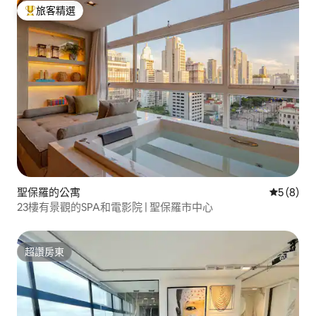
旅客精選
旅客精選榜首
聖保羅的公寓
從 8 則
5 (8)
23樓有景觀的SPA和電影院 | 聖保羅市中心
超讚房東
超讚房東