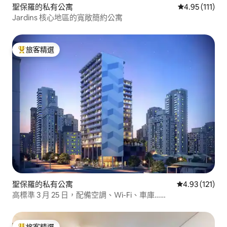
聖保羅的私有公寓
從 111 則評價
4.95 (111)
Jardins 核心地區的寬敞簡約公寓
旅客精選
旅客精選榜首
聖保羅的私有公寓
從 121 則評價
4.93 (121)
高標準 3 月 25 日，配備空調、Wi-Fi、車庫……
旅客精選