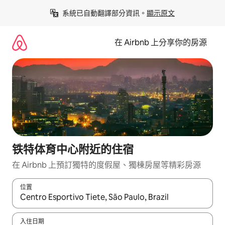
略
系統已自動翻譯部分資訊。
顯示原文
過
以
前
在 Airbnb 上分享你的房源
往
內
容
铁特体育中心附近的住宿
在 Airbnb 上預訂獨特的度假屋、獨棟房屋等精彩房源
位置
如有搜尋結果，瀏覽內容時請使用上下箭頭，或輕點、滑動裝置。
入住日期