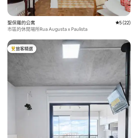
聖保羅的公寓
從 22 則
5 (22)
市區的休閒場所Rua Augusta x Paulista
旅客精選
旅客精選榜首