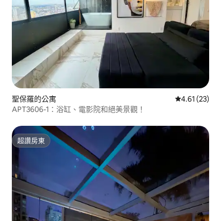
聖保羅的公寓
從 23 則評價
4.61 (23)
APT3606-1：浴缸、電影院和絕美景觀！
超讚房東
超讚房東