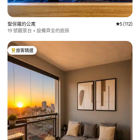
聖保羅的公寓
從 112 
5 (112)
19 號觀景台 + 設備齊全的廚房
旅客精選
旅客精選榜首