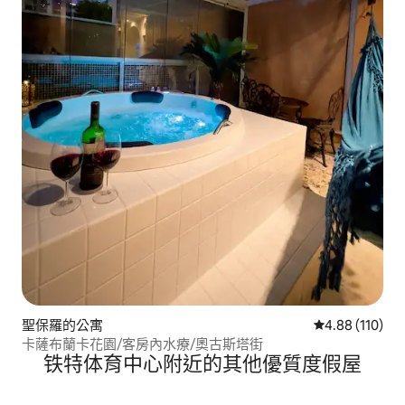
聖保羅的公寓
從 110 則評價
4.88 (110)
卡薩布蘭卡花園/客房內水療/奧古斯塔街
铁特体育中心附近的其他優質度假屋