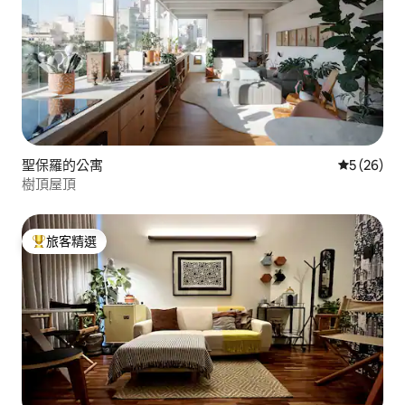
聖保羅的公寓
從 26 則
5 (26)
樹頂屋頂
旅客精選
旅客精選榜首