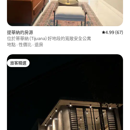
提華納的房源
從 67 則評價
4.99 (67)
位於蒂華納 (Tijuana) 好地段的寬敞安全公寓
地點
·
性價比
·
退房
旅客精選
旅客精選