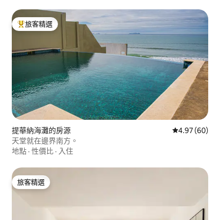
旅客精選
旅客精選榜首
提華納海灘的房源
從 60 則評價
4.97 (60)
天堂就在邊界南方。
地點
·
性價比
·
入住
旅客精選
旅客精選