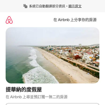
略
系統已自動翻譯部分資訊。
顯示原文
過
以
前
在 Airbnb 上分享你的房源
往
內
容
提華納的度假屋
在 Airbnb 上尋並預訂獨一無二的房源