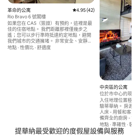
革命的公寓
從 42 則評價中獲得 4.95 的平
4.95 (42)
Rio Bravo 6 號閣樓
如果您在 CAS（簽證）有預約，這裡是最
佳的住宿地點。 我們距離那裡僅幾步之
遙；您可以步行準時抵達約定地點，避開
我們城市的交通擁堵。 非常安全、安靜且
位於市中心的房源，距眾多來台北必訪的
地點
·
性價比
·
舒適度
超讚餐廳、服務、咖啡館、酒吧和購物中
心僅幾步之遙。 Plaza Landark。距離公寓
只有一個街區。 CAS。距離公寓只有一個
街區。 Plaza Rio，距離這裡只有六個街
區。 距離查普爾特佩克廣場 (Plaza
Chapultepec) 四個街區。
中央區的公寓
位於市中心的現代
入住地理位置極佳
驗蒂華納。 房源 -高速WiFi - 完整的加大雙
人床 - 用餐和客廳區
備齊全的廚房 - 1.5
施 - 配備撞球桌和
地點
·
準確性
·
裝潢
提華納最受歡迎的度假屋設備與服務
泳池 -全尺寸健身房
保全 街對面的地點 - 玉米捲博物館 - 7-11便