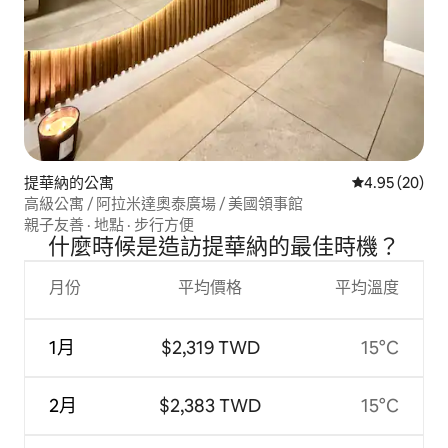
提華納的公寓
從 20 則評價
4.95 (20)
高級公寓 / 阿拉米達奧泰廣場 / 美國領事館
親子友善
·
地點
·
步行方便
什麼時候是造訪提華納的最佳時機？
月份
平均價格
平均溫度
1月
$2,319 TWD
15°C
2月
$2,383 TWD
15°C