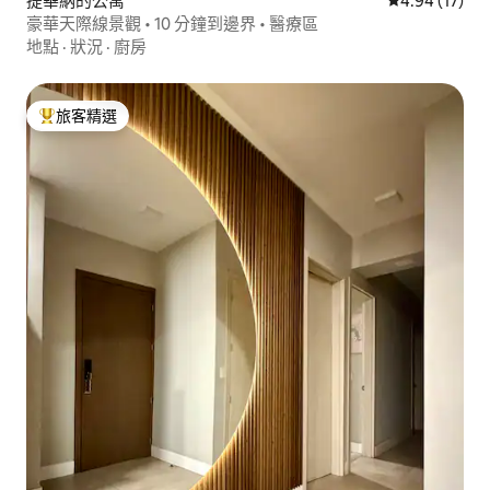
提華納的公寓
從 17 則評價
4.94 (17)
豪華天際線景觀 • 10 分鐘到邊界 • 醫療區
地點
·
狀況
·
廚房
旅客精選
旅客精選榜首