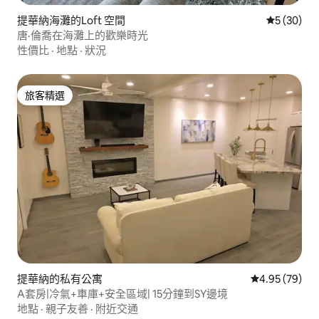
提華納海灘的Loft 空間
從 30 則
5 (30)
唐·倫喬在海灘上的歡樂時光
性價比
·
地點
·
狀況
旅客精選
旅客精選
提華納的私有公寓
從 79 則評價
4.95 (79)
A套房|冷氣+車庫+安全區域| 15分鐘到SY邊境
地點
·
親子友善
·
附近交通