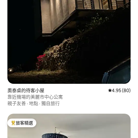
奧泰桌的待客小屋
從 80 則評價
4.95 (80)
靠近機場的美麗市中心公寓
親子友善
·
地點
·
獨自旅行
旅客精選
旅客精選榜首