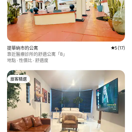
提華納市的公寓
從 17 則
5 (17)
靠近醫療診所的舒適公寓「B」
地點
·
性價比
·
舒適度
旅客精選
旅客精選