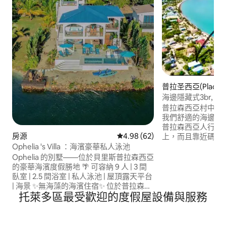
普拉圣西亞(Placen
海邊隱藏式3br, 2ba
普拉森西亞村中心
我們舒適的海邊度
普拉森西亞人行道 (Plac
房源
從 62 則評價中獲得 4.98 的平
4.98 (62)
上，而且靠近碼頭！ 這套迷人的 3 房 2
公寓位於普拉森西亞村 (P
Ophelia 's Villa ：海濱豪華私人泳池
的中心地帶，完美
Ophelia 的別墅——位於貝里斯普拉森西亞
們在鄰近的 Tiki
的豪華海濱度假勝地 🌴 可容納 9 人 | 3 間
我們可以使用 3 
臥室 | 2.5 間浴室 | 私人泳池 | 屋頂露天平台
泳池，距離海灘僅 200 
| 海景 ✨無海藻的海濱住宿✨ 位於普拉森西
灘俱樂部泳池的 V
托萊多區最受歡迎的度假屋設備與服務
亞潟湖 (Placencia Lagoon) 畔，讓您盡情
接駁服務。
享受貝里斯的美景，無需擔心海藻的困
擾。欣賞海濱景觀和日落，並有機會觀賞
海牛、海豚和熱帶鳥類。 位於 Maya