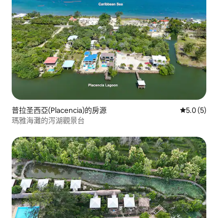
普拉圣西亞(Placencia)的房源
從 5 則評價
5.0 (5)
瑪雅海灘的泻湖觀景台