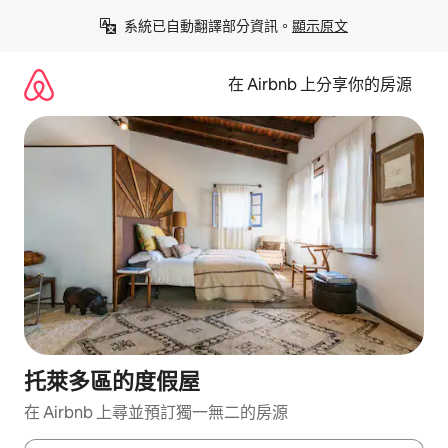
略
系統已自動翻譯部分資訊。
顯示原文
過
以
前
在 Airbnb 上分享你的房源
往
內
容
托萊多區的度假屋
在 Airbnb 上尋並預訂獨一無二的房源