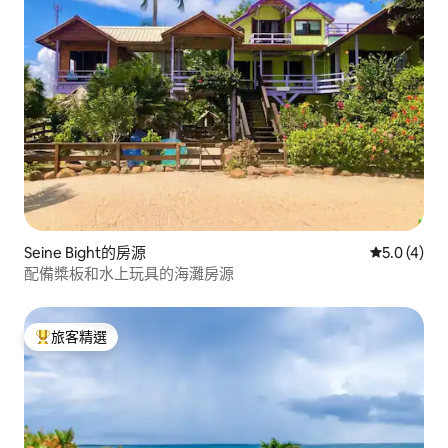
Seine Bight的房源
從 4 則評價
5.0 (4)
配備槳板和水上玩具的海灘房源
旅客精選
旅客精選榜首