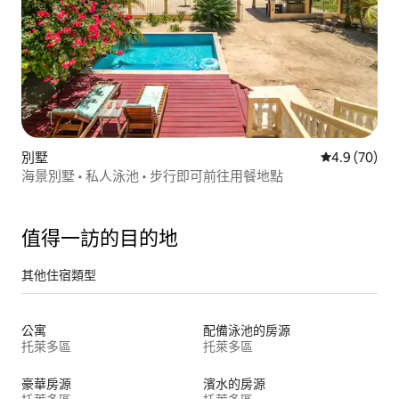
別墅
從 70 則評
4.9 (70)
海景別墅 • 私人泳池 • 步行即可前往用餐地點
值得一訪的目的地
其他住宿類型
公寓
配備泳池的房源
托萊多區
托萊多區
豪華房源
濱水的房源