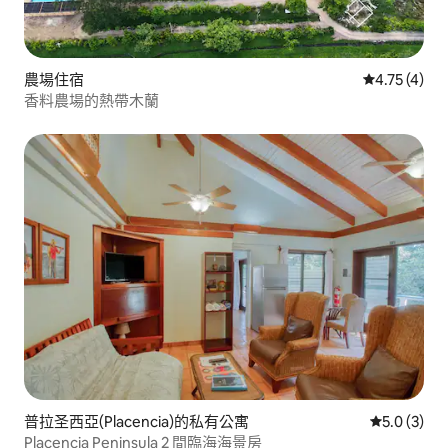
農場住宿
從 4 則評價
4.75 (4)
香料農場的熱帶木蘭
普拉圣西亞(Placencia)的私有公寓
從 3 則評價
5.0 (3)
Placencia Peninsula 2 間臨海海景房