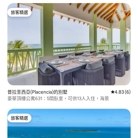
旅客精選
旅客精選
普拉圣西亞(Placencia)的別墅
從 6 則評價
4.83 (6)
豪華頂樓公寓631：5間臥室，可供13人入住，海景
旅客精選
旅客精選