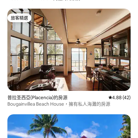
旅客精選
旅客精選
普拉圣西亞(Placencia)的房源
從 42 則評價
4.88 (42)
Bougainvillea Beach House，擁有私人海灘的房源