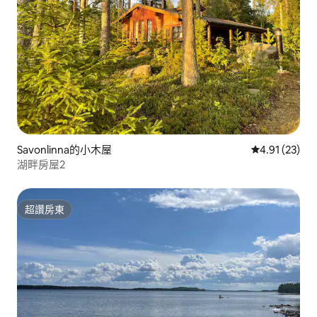
Savonlinna的小木屋
從 23 則評價
4.91 (23)
湖畔房屋2
超讚房東
超讚房東