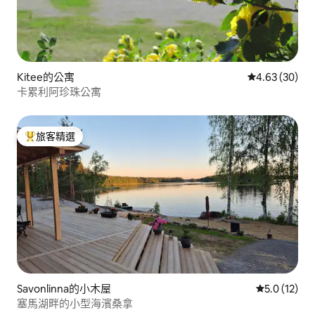
Kitee的公寓
從 30 則評價
4.63 (30)
卡累利阿珍珠公寓
旅客精選
旅客精選榜首
Savonlinna的小木屋
從 12 則評
5.0 (12)
塞馬湖畔的小型海濱桑拿