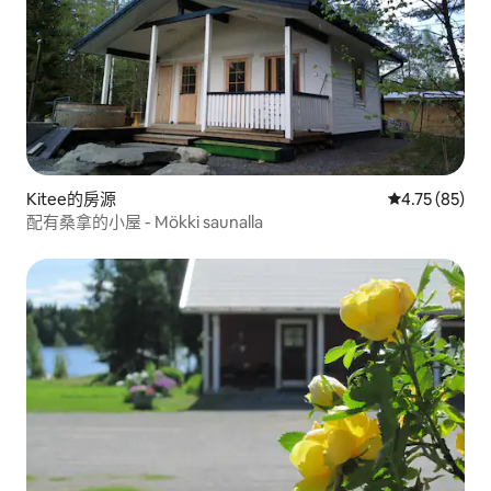
Kitee的房源
從 85 則評價
4.75 (85)
配有桑拿的小屋 - Mökki saunalla