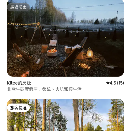
超讚房東
超讚房東
Kitee的房源
從 15 則評
4.6 (15)
北歐生態度假屋：桑拿、火坑和慢生活
旅客精選
旅客精選