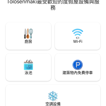
Tolosenmäki最受歡迎的度假屋設備與服
露臺上用瓦斯烤架準備食物。 可直接從廚
房水龍頭獲得飲用水。 房客可以使用整間
務
小木屋，包括可供兩人入住的睡眠空間、
桑拿房、廁所和小型廚房。 空氣源熱泵確
保室內溫度適當。 距離市中心 13 公里。距
離雜貨店 8 公里。
廚房
Wi-Fi
泳池
建築物內免費停車
空調設備