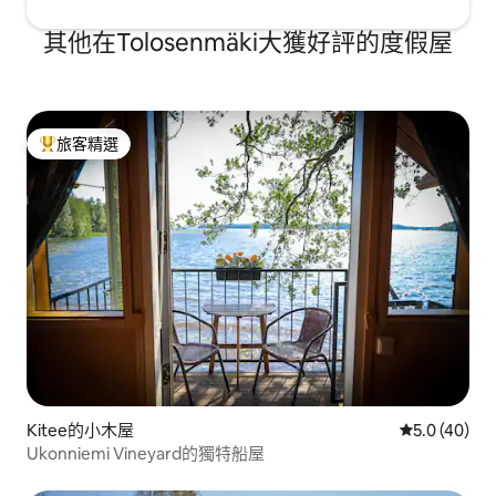
其他在Tolosenmäki大獲好評的度假屋
旅客精選
旅客精選榜首
Kitee的小木屋
從 40 則評
5.0 (40)
Ukonniemi Vineyard的獨特船屋