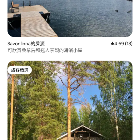
Savonlinna的房源
從 13 則評價
4.69 (13)
可欣賞桑拿房和迷人景觀的海濱小屋
旅客精選
旅客精選