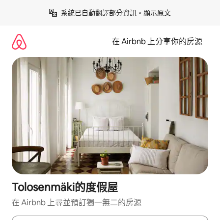
略
系統已自動翻譯部分資訊。
顯示原文
過
以
前
在 Airbnb 上分享你的房源
往
內
容
Tolosenmäki的度假屋
在 Airbnb 上尋並預訂獨一無二的房源