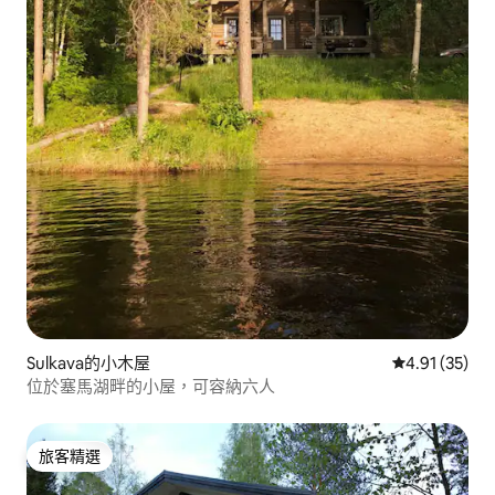
Sulkava的小木屋
從 35 則評價
4.91 (35)
位於塞馬湖畔的小屋，可容納六人
旅客精選
旅客精選