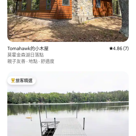
Tomahawk的小木屋
從 7 則評價
4.86 (7)
莫霍金森湖日落點
親子友善
·
地點
·
舒適度
旅客精選
旅客精選榜首