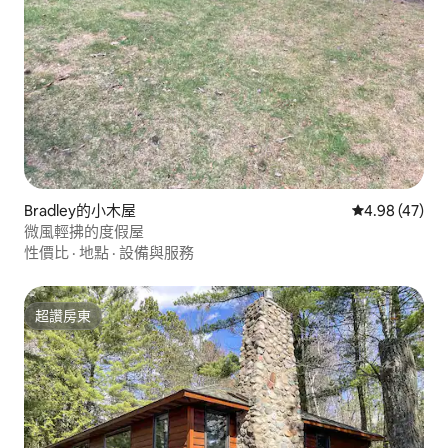
Bradley的小木屋
從 47 則評價
4.98 (47)
微風輕拂的度假屋
性價比
·
地點
·
設備與服務
超讚房東
超讚房東