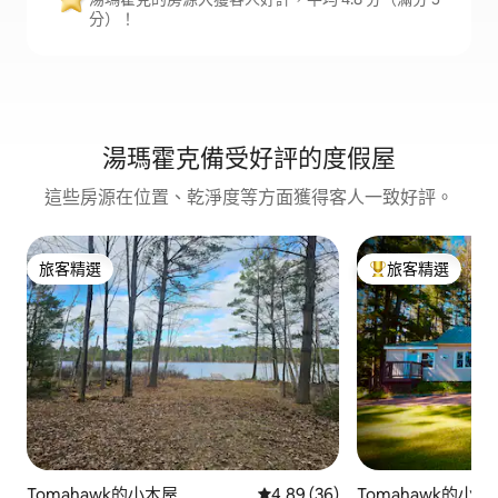
分）！
湯瑪霍克備受好評的度假屋
這些房源在位置、乾淨度等方面獲得客人一致好評。
旅客精選
旅客精選
旅客精選
旅客精選榜首
Tomahawk的小木屋
從 36 則評價中獲得 4.89 的平
4.89 (36)
Tomahawk的小木