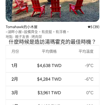
Tomahawk的小木屋
從 39 則
5 (39)
~湖畔小屋~設備齊全。有皮艇。有浮橋。
地點
·
親子友善
·
烤肉架
什麼時候是造訪湯瑪霍克的最佳時機？
月份
平均價格
平均溫度
1月
$4,638 TWD
-9°C
2月
$4,284 TWD
-6°C
3月
$3,961 TWD
0°C