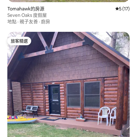
Tomahawk的房源
從 17 則
5 (17)
Seven Oaks 度假屋
地點
·
親子友善
·
廚房
旅客精選
旅客精選