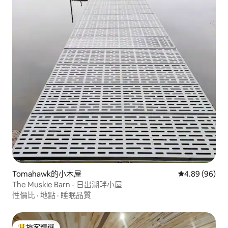
Tomahawk的小木屋
從 96 則評價
4.89 (96)
The Muskie Barn - 日出湖畔小屋
性價比
·
地點
·
睡眠品質
旅客精選