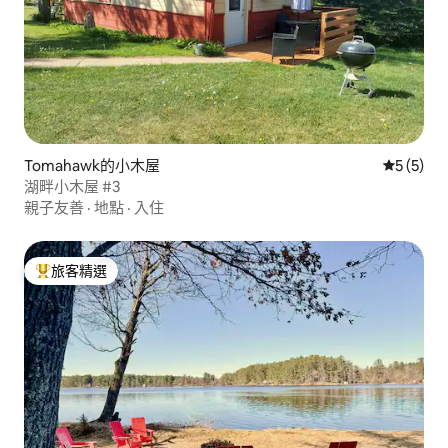
Tomahawk的小木屋
從 5 則
5 (5)
湖畔小木屋 #3
親子友善
·
地點
·
入住
旅客精選
旅客精選榜首