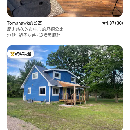
Tomahawk的公寓
從 30 則評價
4.87 (30)
歷史悠久的市中心的舒適公寓
地點
·
親子友善
·
設備與服務
旅客精選
旅客精選榜首