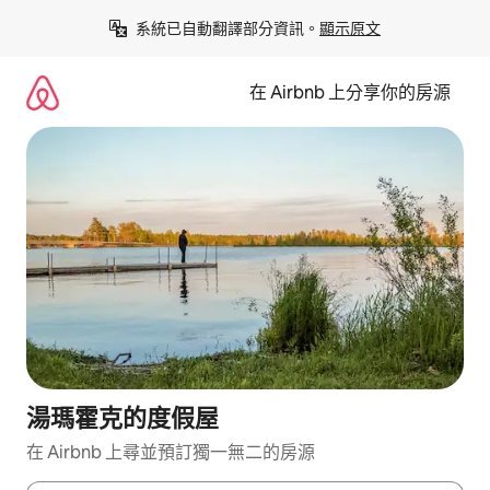
略
系統已自動翻譯部分資訊。
顯示原文
過
以
前
在 Airbnb 上分享你的房源
往
內
容
湯瑪霍克的度假屋
在 Airbnb 上尋並預訂獨一無二的房源