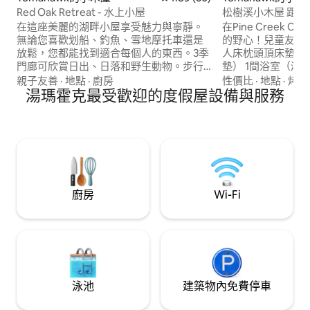
Red Oak Retreat - 水上小屋
松樹溪小木屋 距離威斯康辛州托馬霍克 5
英里
在這座美麗的湖畔小屋享受魅力與寧靜。
在Pine Creek 
無論您喜歡划船、釣魚、雪地摩托車還是
的野心！兒童友善和寵物 臥室# 
放鬆，您都能找到適合每個人的東西。3季
人床枕頭頂床墊） 
門廊可欣賞日出、日落和野生動物。步行
墊） 1間浴室（淋浴間）、寬敞的客廳、辦
即可抵達水域和2艘皮艇。 附近有船舶發射
公室/餐廳，在一樓。 
親子友善
·
地點
·
廚房
性價比
·
地點
·
烤肉
台，幾分鐘內即可抵達其他水域（諾科米
湯瑪霍克最受歡迎的度假屋設備與服務
視和WiFi： -家具齊全！ -附設車庫、火
斯湖、清湖、澤西流域等）。 距離銀桦晚
坑、野餐區。 -距離釣魚200英尺。 - 距離
餐俱樂部（Silver Birch Supper Club）、
Tomahawk 6-
Inshalla高爾夫球場（Inshalla Golf
租賃）， - 從小木屋可前往的全地形車/雪
Course）幾分鐘路程，距離托馬霍克
橇路線。 -
（Tomahawk）市中心10分鐘路程，距離
米諾夸（Minocqua）和萊茵蘭德
（Rhinelander）30分鐘路程。
廚房
Wi-Fi
泳池
建築物內免費停車