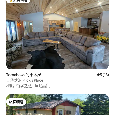
旅客精選榜首
Tomahawk的小木屋
從 13 則
5 (13)
日落點的 Mick's Place
地點
·
待客之道
·
睡眠品質
旅客精選
旅客精選