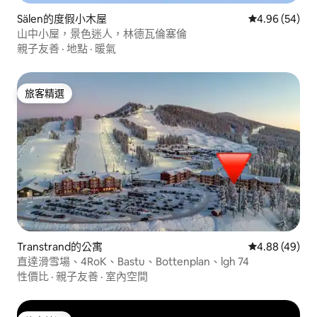
Sälen的度假小木屋
從 54 則評價
4.96 (54)
山中小屋，景色迷人，林德瓦倫塞倫
親子友善
·
地點
·
暖氣
旅客精選
旅客精選
Transtrand的公寓
從 49 則評價
4.88 (49)
直達滑雪場、4RoK、Bastu、Bottenplan、lgh 74
性價比
·
親子友善
·
室內空間