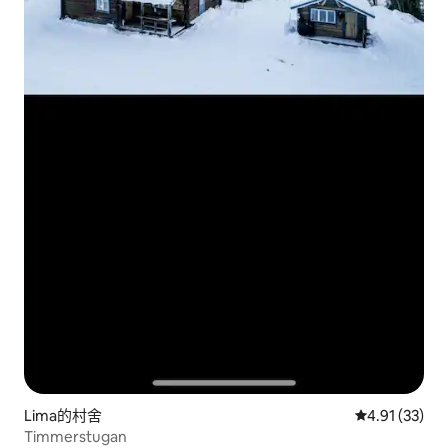
Lima的村舍
從 33 則評價
4.91 (33)
Timmerstugan