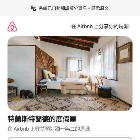
略
系統已自動翻譯部分資訊。
顯示原文
過
以
前
在 Airbnb 上分享你的房源
往
內
容
特蘭斯特蘭德的度假屋
在 Airbnb 上尋並預訂獨一無二的房源