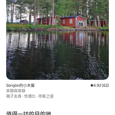
Sörsjön的小木屋
從 62 則評價
4.92 (62)
寧靜與寧靜
親子友善
·
性價比
·
待客之道
值得一訪的目的地