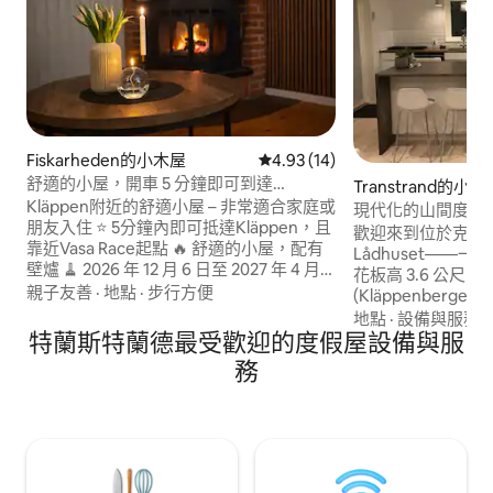
Fiskarheden的小木屋
從 14 則評價中獲得 4.93 的平
4.93 (14)
舒適的小屋，開車 5 分鐘即可到達
Transtrand的小木
Kläppen。
Kläppen附近的舒適小屋 – 非常適合家庭或
現代化的山間度假
朋友入住 ⭐ 5分鐘內即可抵達Kläppen，且
有桑拿房 - Kläppe
歡迎來到位於克拉彭 (
靠近Vasa Race起點 🔥 舒適的小屋，配有
Lådhuset——
壁爐 🧹 2026 年 12 月 6 日至 2027 年 4 月
花板高 3.6 公尺
18 日期間包含退房清潔服務 🛷 門外就有雪
親子友善
·
地點
·
步行方便
(Kläppenberge
地摩托車道 🌲 靠近大自然 歡迎來到我們的
Horrmundsbe
地點
·
設備與服務
·
舒適小屋。 兩間臥室（雙人床 + 雙層
特蘭斯特蘭德最受歡迎的度假屋設備與服
越野滑雪道和纜車。 開放式空間、三
床），客廳還有一張沙發床。 設備齊全的
室和兩間浴室。 
務
廚房。帶淋浴的廁所。 兩台智慧電視 – 一
房和投影機，供您
台在客廳，另一台在獨立的電視房。 禁止
光。 精心設計的
攜帶寵物，禁止吸菸。非常適合滑雪度假
住在滑雪場附近的一或
或在瑞典山區放鬆身心。
意，我們會收取一
清潔公司提供服務
提出預訂申請時詢