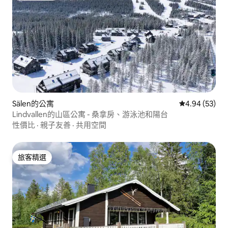
Sälen的公寓
從 53 則評價
4.94 (53)
Lindvallen的山區公寓 - 桑拿房、游泳池和陽台
性價比
·
親子友善
·
共用空間
旅客精選
旅客精選