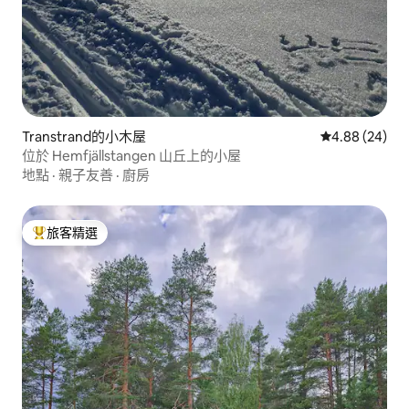
Transtrand的小木屋
從 24 則評價
4.88 (24)
位於 Hemfjällstangen 山丘上的小屋
地點
·
親子友善
·
廚房
旅客精選
旅客精選榜首