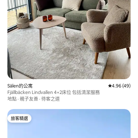
Sälen的公寓
從 49 則評價
4.96 (49)
Fjällbäcken Lindvallen 4+2床位 包括清潔服務
地點
·
親子友善
·
待客之道
旅客精選
旅客精選