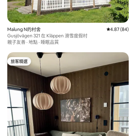
Malung N的村舍
從 84 則評價
4.87 (84)
Gusjövägen 321 在 Kläppen 滑雪度假村
親子友善
·
地點
·
睡眠品質
旅客精選
旅客精選