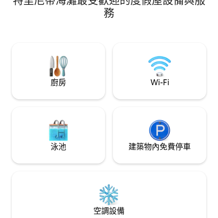
特里尼蒂海灘最受歡迎的度假屋設備與服
我們不再接受單晚預訂。 如
板風扇、禁止吸煙房間/設施、2 個海景、
務
客，請私下發送訊
禁止攜帶寵物、浮潛、煙霧偵測器、停車
價格。 你也可以
位、吹風機、床單和毛巾、洗衣機、洗碗
機、電視、2 個陽臺、2 個私人泳池、運
動-遊泳、當地雜貨、車庫、禁止派對、露
臺、適合兒童、衛星電視、2 台空調； 廚
房：烤箱、微波爐、烤麵包機、洗碗機、
冰箱、爐台； 2 間浴室、5 間臥室、廁所
廚房
Wi-Fi
泳池
建築物內免費停車
空調設備