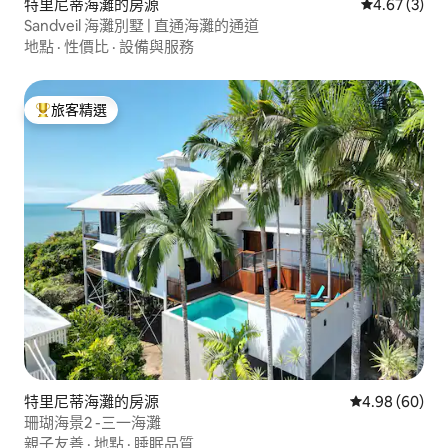
特里尼蒂海灘的房源
從 3 則評價
4.67 (3)
Sandveil 海灘別墅 | 直通海灘的通道
地點
·
性價比
·
設備與服務
旅客精選
旅客精選榜首
特里尼蒂海灘的房源
從 60 則評價
4.98 (60)
珊瑚海景2 -三一海灘
親子友善
·
地點
·
睡眠品質