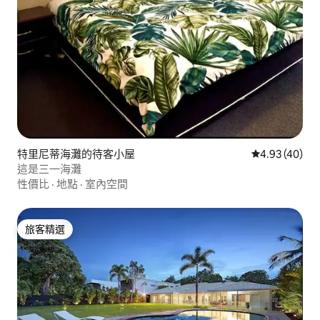
特里尼蒂海灘的待客小屋
從 40 則評價
4.93 (40)
這是三一海灘
性價比
·
地點
·
室內空間
旅客精選
旅客精選