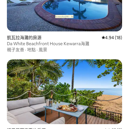
凱瓦拉海灘的房源
從 18 則評價
4.94 (18)
Da White Beachfront House Kewarra海灘
親子友善
·
地點
·
風景