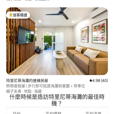
旅客精選
旅客精選榜首
特里尼蒂海灘的連棟房屋
從 40 則評價
4.98 (40)
熱帶度假屋 | 步行即可抵達海灘和餐廳 + 停車位
親子友善
·
地點
·
海邊
什麼時候是造訪特里尼蒂海灘的最佳時
機？
月份
平均價格
平均溫度