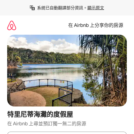
略
系統已自動翻譯部分資訊。
顯示原文
過
以
前
在 Airbnb 上分享你的房源
往
內
容
特里尼蒂海灘的度假屋
在 Airbnb 上尋並預訂獨一無二的房源