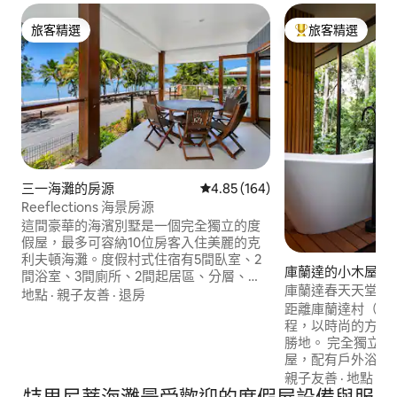
旅客精選
旅客精選
旅客精選
旅客精選榜首
三一海灘的房源
從 164 則評價中獲得 4.85 的平
4.85 (164)
Reeflections 海景房源
這間豪華的海濱別墅是一個完全獨立的度
假屋，最多可容納10位房客入住美麗的克
利夫頓海灘。度假村式住宿有5間臥室、2
庫蘭達的小木屋
間浴室、3間廁所、2間起居區、分層、全
庫蘭達春天天堂：
套洗衣房、鹽水泳池和2個戶外娛樂區，配
地點
·
親子友善
·
退房
距離庫蘭達村（Kuran
有燒烤和酒吧、免費無線網路、有線電
程，以時尚的方式
視。從您的大陽臺放鬆身心，欣賞珊瑚海
勝地。 完全獨立
的美景！ 面積：37 平方公尺。 設備：2 張
屋，配有戶外浴室
單人床、2 張加大雙人床、毛巾、2 台烤肉
享受寧靜與野生動
架、2 張雙人床、床單、熨衣板、洗衣機烘
親子友善
·
地點
·
健
放鬆 • 煥新 • 煥活 最少住宿2晚。 很抱歉，
乾機、烘乾機、2 個海灘景觀、海灘、天花