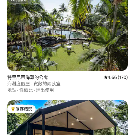
超讚房東
特里尼蒂海灘的公寓
從 170 則評價
4.66 (170)
海灘度假屋 - 寬敞的兩臥室
地點
·
性價比
·
進出使用
旅客精選
旅客精選榜首