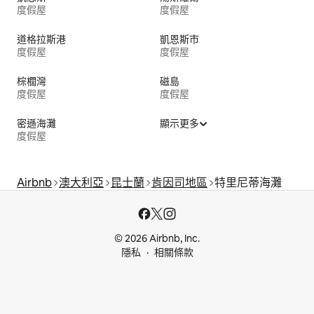
度假屋
度假屋
道格拉斯港
凱恩斯市
度假屋
度假屋
棕櫚灣
磁島
度假屋
度假屋
密遜海灘
顯示更多
度假屋
Airbnb
澳大利亞
昆士蘭
肯因司地區
特里尼蒂海灘
© 2026 Airbnb, Inc.
隱私
相關條款