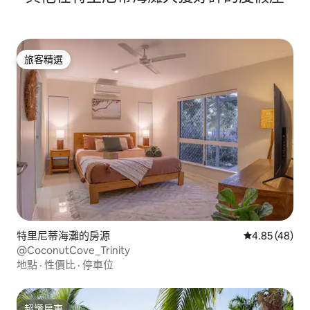
旅客精選
旅客精選
特里尼蒂海灘的房源
從 48 則評價
4.85 (48)
@CoconutCove_Trinity
地點
·
性價比
·
停車位
超讚房東