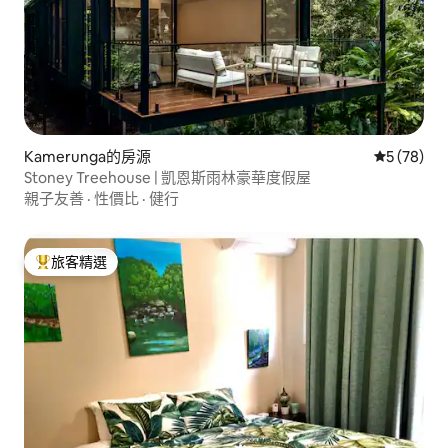
Kamerunga的房源
從 78 則
5 (78)
Stoney Treehouse | 凱恩斯雨林豪華度假屋
親子友善
·
性價比
·
健行
旅客精選
旅客精選榜首