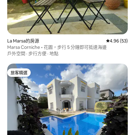
La Marsa的房源
從 53 則評價
4.96 (53)
Marsa Corniche • 花園，步行 5 分鐘即可抵達海邊
戶外空間
·
步行方便
·
地點
旅客精選
旅客精選