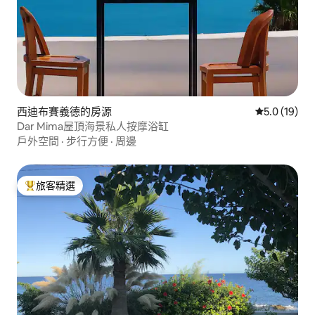
西迪布賽義德的房源
從 19 則評
5.0 (19)
Dar Mima屋頂海景私人按摩浴缸
戶外空間
·
步行方便
·
周邊
旅客精選
旅客精選榜首