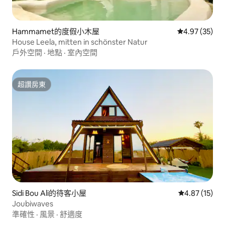
Hammamet的度假小木屋
從 35 則評價
4.97 (35)
House Leela, mitten in schönster Natur
戶外空間
·
地點
·
室內空間
超讚房東
超讚房東
Sidi Bou Ali的待客小屋
從 15 則評價
4.87 (15)
Joubiwaves
準確性
·
風景
·
舒適度