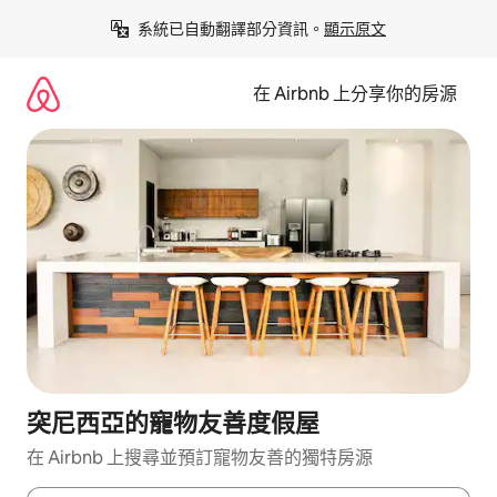
略
系統已自動翻譯部分資訊。
顯示原文
過
以
前
在 Airbnb 上分享你的房源
往
內
容
突尼西亞的寵物友善度假屋
在 Airbnb 上搜尋並預訂寵物友善的獨特房源