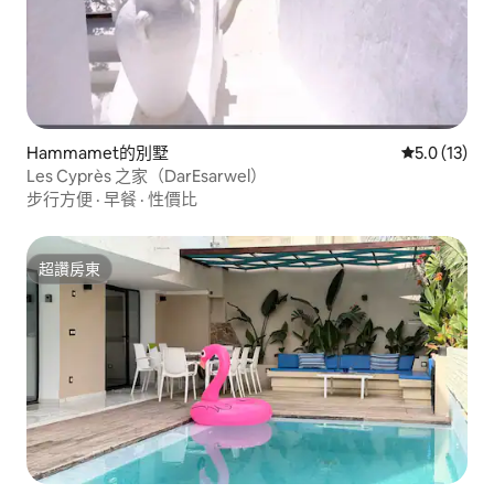
Hammamet的別墅
從 13 則評
5.0 (13)
Les Cyprès 之家（DarEsarwel）
步行方便
·
早餐
·
性價比
超讚房東
超讚房東