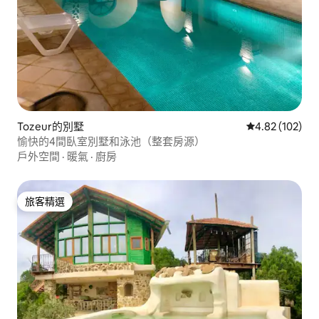
Tozeur的別墅
從 102 則評價
4.82 (102)
愉快的4間臥室別墅和泳池（整套房源）
戶外空間
·
暖氣
·
廚房
旅客精選
旅客精選