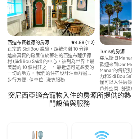
西迪布賽義德的房源
從 112 則評價中獲得 4.88 的平
4.88 (112)
正宗的 Sidi Bou 體驗，距離海灘 10 分鐘
Tunis的房源
這座真實的房屋位於著名的西迪布薩伊德
突尼斯 El Mana
村 (Sidi Bou Said) 的中心，被列為世界上最
歡迎來到Dar Mer
美麗的 10 個村莊之一。 靠近您可能想要的
Manar的傳統別
一切的地方， 我們的住宿設計注重舒適、
力和Sidi Bou Saïd的色彩
真實的品味，尤其是實用性。 漂亮的典型
步行方便
·
停車位
·
洗衣服務
僅可以入住房源，
房屋，位於安靜的死胡同，有 2 間套房、1
馨的突尼西亞世界中。 在陶瓷、
戶外空間
·
舒適度
·
個屋頂露臺、2 間客廳、1 間廚房和 3 間浴
突尼西亞適合寵物入住的房源所提供的熱
色和古董家具之間
室。每間房間都有空調。 餐廳、商店、超
個故事。 無論您是與家人、情侶或獨自一
門設備與服務
市和海灘都在 5 分鐘路程內！
人，如果您正在尋