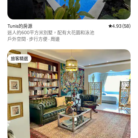
Tunis的房源
從 58 則評價
4.93 (58)
迷人的600平方米別墅，配有大花園和泳池
戶外空間
·
步行方便
·
周邊
旅客精選
旅客精選