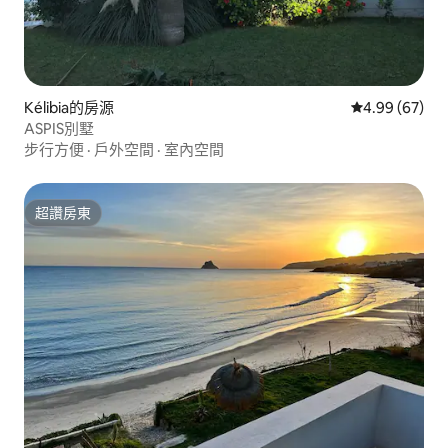
Kélibia的房源
從 67 則評價
4.99 (67)
ASPIS別墅
步行方便
·
戶外空間
·
室內空間
超讚房東
超讚房東