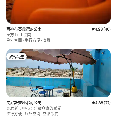
西迪布賽義德的公寓
從 40 則評價
4.98 (40)
東方 Loft 空間
戶外空間
·
步行方便
·
安靜
旅客精選
旅客精選
突尼斯麥地那的公寓
從 77 則評價
4.88 (77)
突尼斯市中心：體驗真實的感受
步行方便
·
戶外空間
·
空調設備