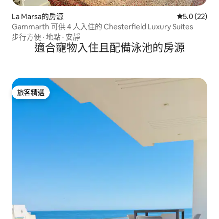
La Marsa的房源
從 22 則評
5.0 (22)
Gammarth 可供 4 人入住的 Chesterfield Luxury Suites
步行方便
·
地點
·
安靜
適合寵物入住且配備泳池的房源
旅客精選
旅客精選