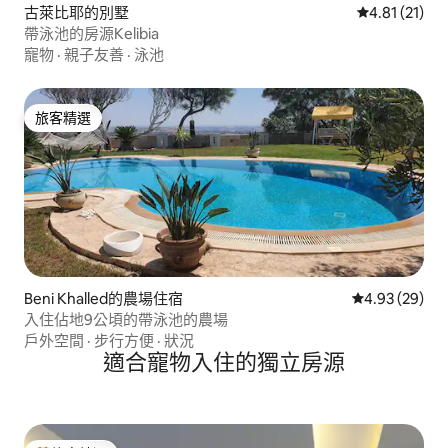
古萊比耶的別墅
從 21 則評價
4.81 (21)
帶泳池的房源Kelibia
寵物
·
親子友善
·
泳池
旅客精選
旅客精選
Beni Khalled的農場住宿
從 29 則評價
4.93 (29)
入住佔地9公頃的帶泳池的農場
戶外空間
·
步行方便
·
狀況
適合寵物入住的獨立房源