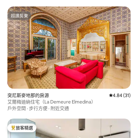
超讚房東
超讚房東
突尼斯麥地那的房源
從 31 則評價
4.84 (31)
艾爾梅迪納住宅（La Demeure Elmedina）
戶外空間
·
步行方便
·
附近交通
旅客精選
旅客精選榜首