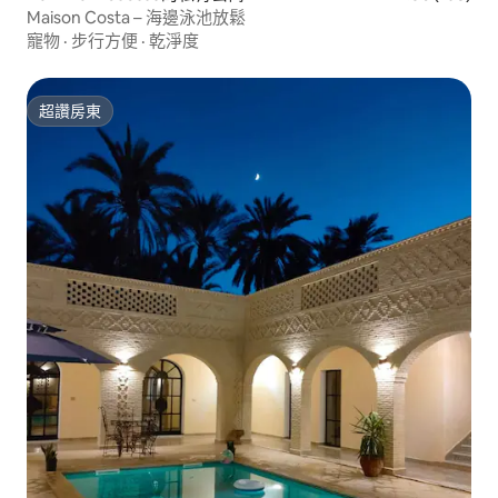
Maison Costa – 海邊泳池放鬆
寵物
·
步行方便
·
乾淨度
超讚房東
超讚房東