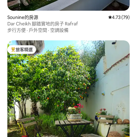
Sounine的房源
從 79 則評價
4.73 (79)
Dar Cheikh 腳踏實地的房子 Rafraf
步行方便
·
戶外空間
·
空調設備
旅客精選
旅客精選榜首