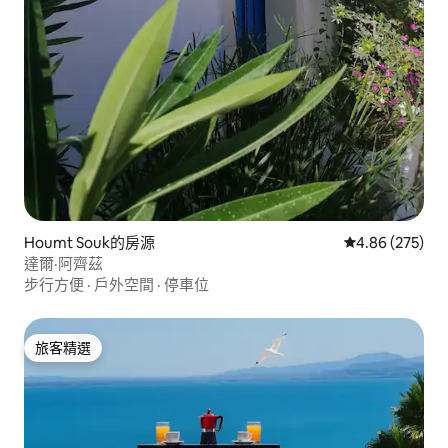
Houmt Souk的房源
從 275 則評價
4.86 (275)
達爾·阿齊茲
步行方便
·
戶外空間
·
停車位
旅客精選
旅客精選