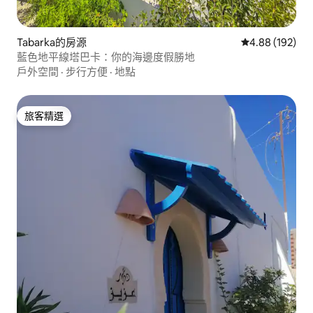
Tabarka的房源
從 192 則評價
4.88 (192)
藍色地平線塔巴卡：你的海邊度假勝地
戶外空間
·
步行方便
·
地點
旅客精選
旅客精選