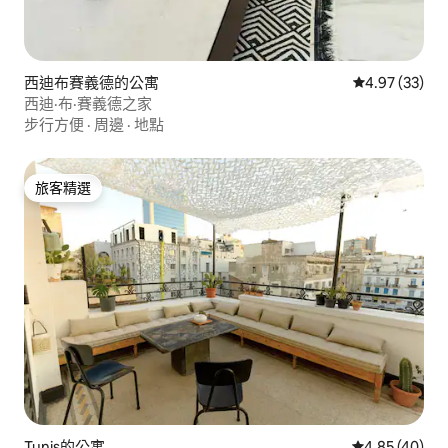
西迪布賽義德的公寓
從 33 則評價
4.97 (33)
西迪·布·賽義德之家
步行方便
·
周邊
·
地點
旅客精選
旅客精選
Tunis的公寓
從 40 則評價
4.85 (40)