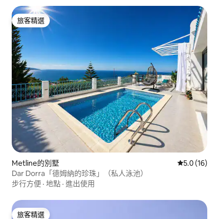
旅客精選
旅客精選
Metline的別墅
從 16 則評
5.0 (16)
Dar Dorra「德姆納的珍珠」（私人泳池）
步行方便
·
地點
·
進出使用
旅客精選
旅客精選