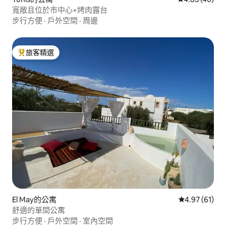
寬敞且位於市中心+烤肉露台
步行方便
·
戶外空間
·
周邊
旅客精選
旅客精選榜首
El May的公寓
從 61 則評價
4.97 (61)
舒適的單間公寓
步行方便
·
戶外空間
·
室內空間