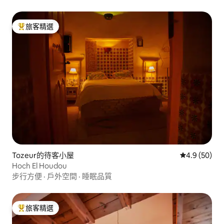
旅客精選
旅客精選榜首
Tozeur的待客小屋
從 50 則評
4.9 (50)
Hoch El Houdou
步行方便
·
戶外空間
·
睡眠品質
旅客精選
旅客精選榜首