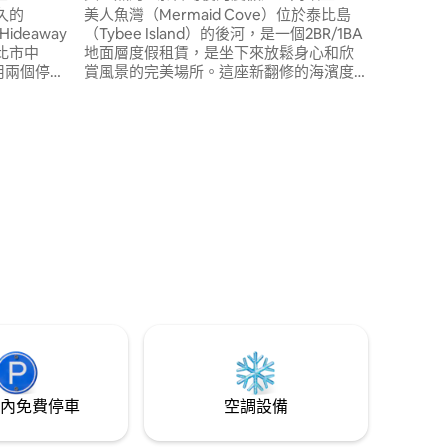
悠久的
美人魚灣（Mermaid Cove）位於泰比島
 Hideaway
（Tybee Island）的後河，是一個2BR/1BA
比市中
地面層度假租賃，是坐下來放鬆身心和欣
用兩個停車
賞風景的完美場所。這座新翻修的海濱度
車位距離
假勝地面積超過1500平方英尺，位於島上
10英尺。
僻靜的西北端，就在著名的Crab Shack附
所有的海灘需
近，也是《海灘救護隊》電影的拍攝地
 分）
椅子、大型
點。您可以輕鬆前往泰比島(Tybee Island)
的海濱和海灘，只需幾分鐘即可抵達。
內免費停車
空調設備