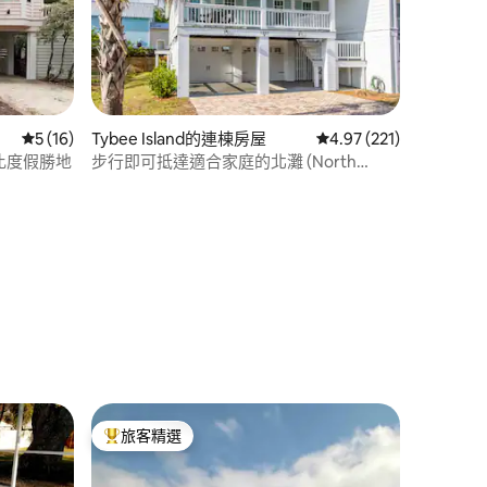
從 16 則評價中獲得 5 的平均評分（滿分 5 分）
5 (16)
Tybee Island的連棟房屋
從 221 則評價中獲得 4
4.97 (221)
•泰比度假勝地
步行即可抵達適合家庭的北灘 (North
Beach) 和商店
 分）
旅客精選
旅客精選榜首