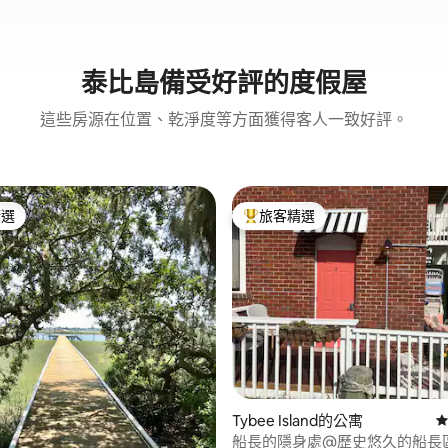
泰比島備受好評的度假屋
這些房源在位置、乾淨度等方面獲得客人一致好評。
精選
旅客精選
榜首
旅客精選榜首
Tybee Island的公寓
從
船長的隱身處@歷史悠久的船長