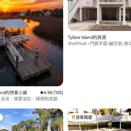
96 的平均評分（滿分 5 分）
Tybee Island的房源
ShellYeah •門廊早晨•鹹空氣
sland的待客小屋
從 105 則評價中獲得 4.96 的平均評分（滿分 5
4.96 (105)
| 泳池、按摩浴缸、碼頭和皮艇
旅客精選
旅客精選榜首