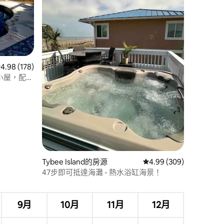
 178 則評價中獲得 4.98 的平均評分（滿分 5 分）
4.98 (178)
 分）
比小屋，配備
Tybee Island的房源
從 309 則評價中獲得 4
4.99 (309)
47步即可抵達海灘 - 熱水浴缸海景！
9月
10月
11月
12月