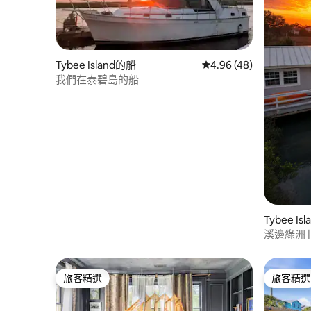
Tybee Island的船
從 48 則評價中獲得 4.
4.96 (48)
我們在泰碧島的船
Tybee I
溪邊綠洲 
旅客精選
旅客精選
旅客精選
旅客精選