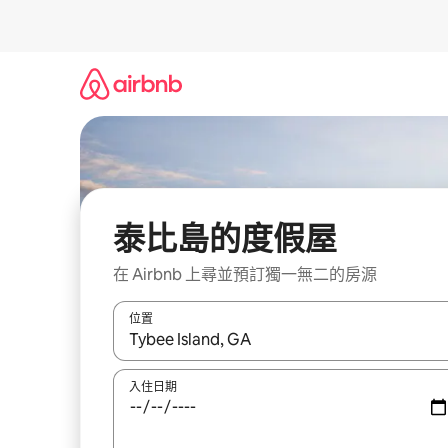
略
過
以
前
往
內
容
泰比島的度假屋
在 Airbnb 上尋並預訂獨一無二的房源
位置
如有搜尋結果，瀏覽內容時請使用上下箭頭，或輕
入住日期