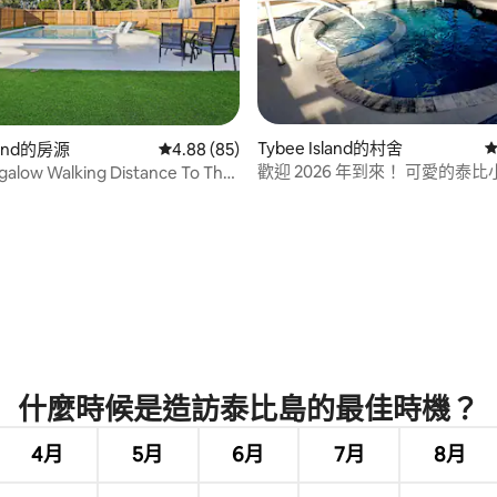
93 的平均評分（滿分 5 分）
Tybee Island的村舍
從
sland的房源
從 85 則評價中獲得 4.88 的平均評分（滿分 5
4.88 (85)
歡迎 2026 年到來！ 可愛的泰
alow Walking Distance To The
泳池/水療中心
什麼時候是造訪泰比島的最佳時機？
4月
5月
6月
7月
8月