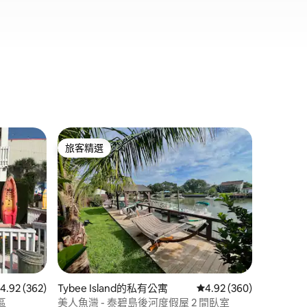
Tybee I
旅客精選
旅客
旅客精選
旅客精
私人碼頭
歡迎來到Sire
您自己的
艇，沉浸
這個奢華
中好好犒賞自己。 
韆床上放
景。 坐落在迷人的橡樹和沼澤景觀之間，
您很快就
處，距離
 362 則評價中獲得 4.92 的平均評分（滿分 5 分）
4.92 (362)
Tybee Island的私有公寓
從 360 則評價中獲得 4
4.92 (360)
區
美人魚灣 - 泰碧島後河度假屋 2 間臥室