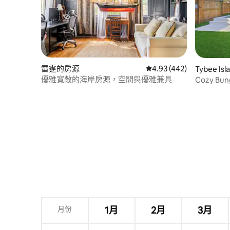
雷霆的房源
從 442 則評價中獲得 4.
4.93 (442)
Tybee I
優雅寬敞的海岸房源，空間與優雅兼具
Cozy Bung
Beach
月份
1月
2月
3月