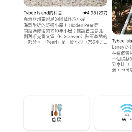
Tybee Island的村舍
從 297 則評價中獲得 4.
4.98 (297)
喬治亞州泰碧島的隱藏珍珠小屋
海灘附近的舒適小屋！ Hidden Pearl是一
間經過修復的1910年小屋；據說曾是島北
側舊斯克雷文堡（Ft Screven）陸軍基地的
Tybee I
一部分。 「Pearl」是一間小型（756平方
Laney
呎）小屋，現在位於泰比南部（主）海灘
在這個獨
的（商業區）中心。小屋採用「海灘氛
一個隱蔽的街
圍」裝飾，非常舒適。 享受兩個獨立的寬
到泰比（ 
敞露台區域，有隱私圍欄、木炭燒烤架和
灘，也可
室外冷熱水淋浴。 停車並步行...距離海灘
充滿冒險
和碼頭、商店、餐廳和甜點店0.3英里。
澤，另一
日落。 
獨木舟、
任） ，
樓下套房
快來成為
廚房
Wi-F