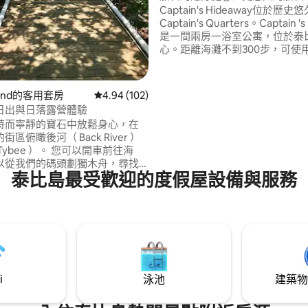
Captain's Hideaway位於歷史
Captain's Quarters。Captain 's
98 的平均評分（滿分 5 分）
是一間兩房一浴室公寓，位於泰
心。距離海灘不到300步，可使
位，您甚至不需要移動車輛！停
Captain 's Hideaway入口不到
Captain 's Hideaway包括您
sland的客用套房
從 102 則評價中獲得 4.94 的平均評分（滿分 5
4.94 (102)
求，包括沙灘毛巾、玩具、4張
 的日出與日落露營體驗
冰箱和手推車。
特而寧靜的寶石中放鬆身心，在
區俯瞰後河（ Back River ）
Tybee ）。 您可以開車前往海
以從我們的碼頭劃獨木舟，尋找
泰比島最受歡迎的度假屋設備與服務
精神的靈魂。 一邊有數英裏的沼
邊是後河流向大海，欣賞日出和
使用鹹鹹的海灘自行車、皮劃艇、
從碼頭跳下、在坑中生火（負責
或在露臺上放鬆身心。 這間舒適的
在私人住宅中擁有自己的入口。
我們的房客吧。
i
泳池
建築物