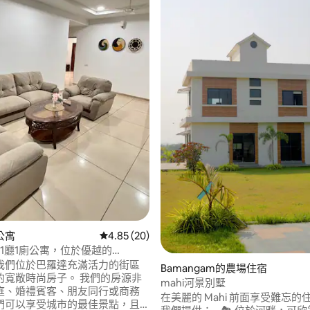
93 的平均評分（滿分 5 分）
公寓
從 20 則評價中獲得 4.85 的平均評分（滿分 5
4.85 (20)
1廳1廁公寓，位於優越的
我們位於巴羅達充滿活力的街區
Bamangam的農場住宿
uri 的寬敞時尚房子。 我們的房源非
mahi河景別墅
庭、婚禮賓客、朋友同行或商務
在美麗的 Mahi 前面享受難忘的住
們可以享受城市的最佳景點，且