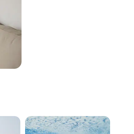
巴罗达的
旅客精
旅客精
Lux 3BH