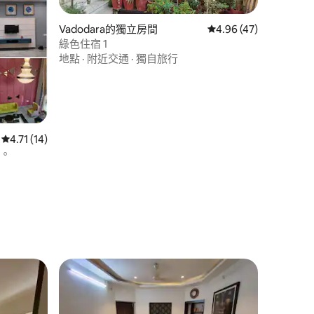
Vadodara的獨立房間
從 47 則評價中獲得 4
4.96 (47)
綠色住宿 1
地點
·
附近交通
·
獨自旅行
從 14 則評價中獲得 4.71 的平均評分（滿分 5 分）
4.71 (14)
畔。
 分）