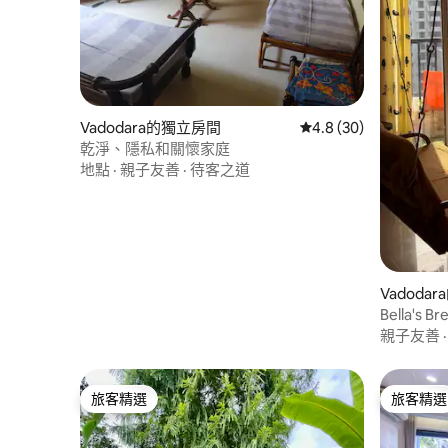
Vadodara的獨立房間
從 30 則評價中獲得 4
4.8 (30)
乾淨、隱私和關懷家庭
地點
·
親子友善
·
待客之道
Vadoda
Bella's Br
親子友善
旅客精選
旅客精選
旅客精選
旅客精選