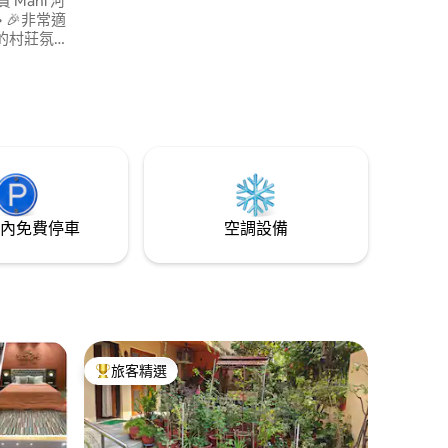
庭聚會，
合自然、
內免費停車
空調設備
旅客精選
旅客精選榜首