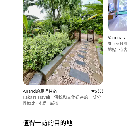
Vadoda
Shree NRI
地點
·
待
Anand的農場住宿
從 8 則評價中獲得
5 (8)
Kaka Ni Haveli：傳統和文化遺產的一部分
性價比
·
地點
·
寵物
值得一訪的目的地