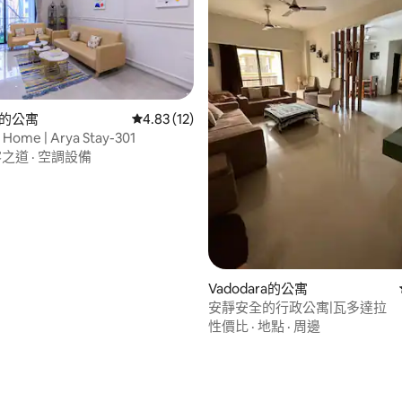
ra的公寓
從 12 則評價中獲得 4.83 的平均評分（滿分 5
4.83 (12)
 Home | Arya Stay-301
客之道
·
空調設備
 5 的平均評分（滿分 5 分）
Vadodara的公寓
安靜安全的行政公寓|瓦多達拉
性價比
·
地點
·
周邊