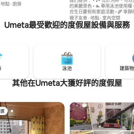
我們提供： • 🏞️ 位於河畔，可欣賞 Mahi 河
 距離火車站 5 分鐘，距離機場
·
地點
·
廚房
的美麗景色 • 🏊 專用泳池使用權 • 🎉非常適
合生日慶祝和家庭活動 • 🌾 寧靜的村莊氛
設備齊全的廚房、WiFi和用餐空
圍，提供全套休閒設施 • 不管你是計劃來一
親子友善
·
地點
·
室內空間
kapuri是一個熱鬧的中心區域，附
Umeta最受歡迎的度假屋設備與服務
場放鬆的週末、生日派對還是家
商店、咖啡廳和餐廳。
我們的河畔農場民宿都能完美融
舒適和慶祝的氛圍。
i
泳池
建築物
其他在Umeta大獲好評的度假屋
精選
榜首