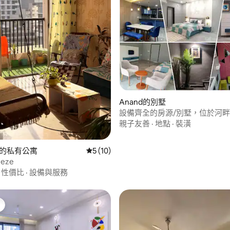
.8 的平均評分（滿分 5 分）
Anand的別墅
設備齊全的房源/別墅，位於河
親子友善
·
地點
·
裝潢
ra的私有公寓
從 10 則評價中獲得 5 的平均評分（滿分 5
5 (10)
eeze
·
性價比
·
設備與服務