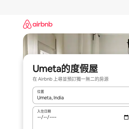
略
過
以
前
往
內
容
Umeta的度假屋
在 Airbnb 上尋並預訂獨一無二的房源
位置
如有搜尋結果，瀏覽內容時請使用上下箭頭，或輕
入住日期