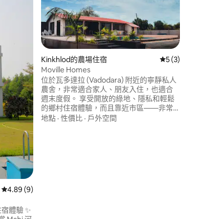
體驗位於
房的奢華
櫚樹和椰
65英寸
備精良的
性價比
·
室配有8
家庭影院
Kinkhlod的農場住宿
從 3 則評價中獲得
5 (3)
房間都有
Moville Homes
用工作站
位於瓦多達拉 (Vadodara) 附近的寧靜私人
農舍，非常適合家人、朋友入住，也適合
週末度假。 享受開放的綠地、隱私和輕鬆
的鄉村住宿體驗，而且靠近市區——非常
適合短期住宿、慶祝活動和大自然愛好
地點
·
性價比
·
戶外空間
者。 如果有其他房客，請提前在 Airbnb 上
傳訊給我們——我們可以據此安排住宿設
施。😊🏡 我們很樂意提供協助，確保每個
人都住得舒服。✨📩
 分）
從 9 則評價中獲得 4.89 的平均評分（滿分 5 分）
4.89 (9)
宿體驗 ✨