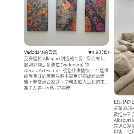
Vadodara的公寓
從 15 則評價中獲得 4.
4.93 (15)
瓦多達拉 Alkapuri 附近的 2 房 1 衛公寓 |
Wi-Fi | 停車位
歡迎來到瓦多達拉 (Vadodara) 的
AuroraArtHome，祝您住宿愉快！ 在這個
維護良好的美麗房源中享受舒適放鬆的體
驗，非常適合家庭、商務差旅人士和週末
度假。Atithi Devo Bhavah！ 位置便利，
親子友善
·
地點
·
舒適度
靠近 Alkapuri / Subhanpura / 火車站，可
輕鬆前往所有主要地點。 一樓 2 間臥室房
巴罗达的
源 床鋪乾淨的床單 設備齊全的廚房，可供
豪華的3房
家庭烹飪美食 WiFi 清潔 2 間浴室 空調 免費
Alkapuri
歡迎來到
停車位 全天候供水
Alkap
常適合家
旅客，他