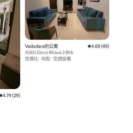
 分）
Vadodara的公寓
從 49 則評價中獲得 4
4.69 (49)
Atithi Devo Bhava 2 Bhk
性價比
·
地點
·
空調設備
從 29 則評價中獲得 4.79 的平均評分（滿分 5 分）
4.79 (29)