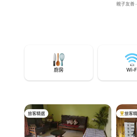
交通方便。
親子友善
15 分鐘。 這是一個有空調的房源，配有舒
適的家具、
間。 Al
近有許多
廚房
Wi-F
旅客精選
旅客
旅客精選
旅客精選