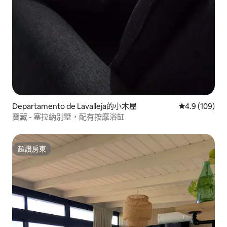
Departamento de Lavalleja的小木屋
從 109 則評
4.9 (109)
寶藏 - 塞拉納別墅，配有按摩浴缸
超讚房東
超讚房東