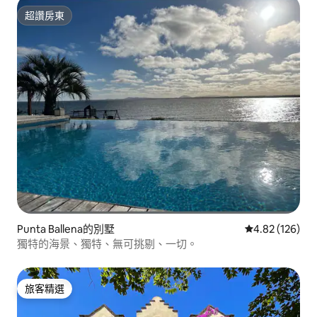
超讚房東
超讚房東
Punta Ballena的別墅
從 126 則評價
4.82 (126)
獨特的海景、獨特、無可挑剔、一切。
旅客精選
旅客精選