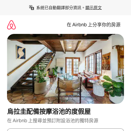
略
系統已自動翻譯部分資訊。
顯示原文
過
以
前
在 Airbnb 上分享你的房源
往
內
容
烏拉圭配備按摩浴池的度假屋
在 Airbnb 上搜尋並預訂附設浴池的獨特房源