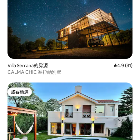
Villa Serrana的房源
從 31 則評
4.9 (31)
CALMA CHIC 塞拉納別墅
旅客精選
旅客精選