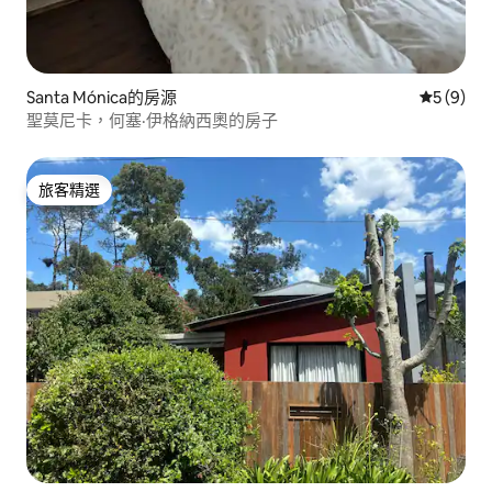
Santa Mónica的房源
從 9 則
5 (9)
聖莫尼卡，何塞·伊格納西奧的房子
旅客精選
旅客精選