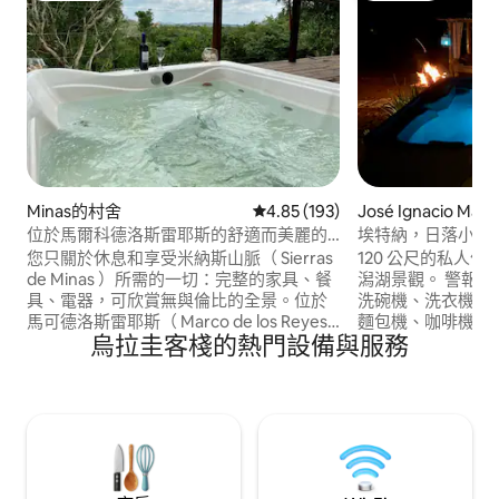
Minas的村舍
從 193 則評價中獲得 4.85 的平
4.85 (193)
José Ignacio Ma
源
位於馬爾科德洛斯雷耶斯的舒適而美麗的
埃特納，日落小屋
房子。
您只關於休息和享受米納斯山脈（ Sierras
120 公尺的私人
de Minas ）所需的一切：完整的家具、餐
潟湖景觀。 警報器
具、電器，可欣賞無與倫比的全景。位於
洗碗機、洗衣機、
馬可德洛斯雷耶斯（ Marco de los Reyes
麵包機、咖啡機、爐
烏拉圭客棧的熱門設備與服務
） ，這是米納斯山脈（ Sierras de Minas
浴室、2 間 5x4.
）最寧靜、最全景的地方。 我們可以為您
室，總共 7/8 
提供牀上用品。 露臺上有空調按摩浴缸，
樓套房附設 4 張
可供5人使用，可俯瞰Sierras （按摩浴缸
室。主套房配有更
功能取決於天氣狀況，就像白色衣服單獨
台、烤架、戶外按
支付一樣）
浴間、停車位。