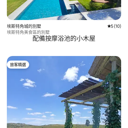
埃斯特角城的別墅
從 10 則
5 (10)
埃斯特角美食區的別墅
配備按摩浴池的小木屋
旅客精選
旅客精選