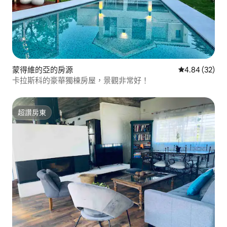
蒙得維的亞的房源
從 32 則評價
4.84 (32)
卡拉斯科的豪華獨棟房屋，景觀非常好！
超讚房東
超讚房東