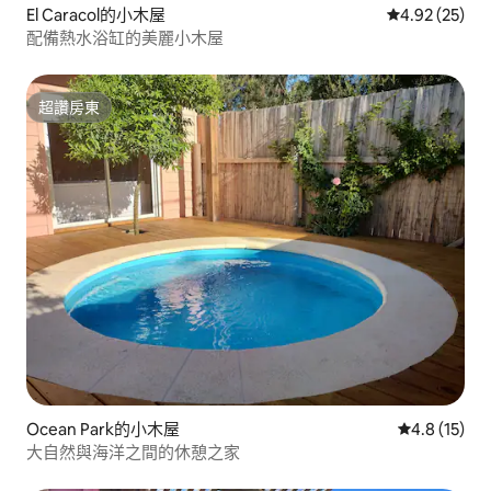
El Caracol的小木屋
從 25 則評價
4.92 (25)
配備熱水浴缸的美麗小木屋
超讚房東
超讚房東
Ocean Park的小木屋
從 15 則評
4.8 (15)
大自然與海洋之間的休憩之家