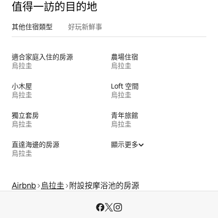
值得一訪的目的地
其他住宿類型
好玩新鮮事
適合家庭入住的房源
農場住宿
烏拉圭
烏拉圭
小木屋
Loft 空間
烏拉圭
烏拉圭
獨立套房
青年旅館
烏拉圭
烏拉圭
直達海邊的房源
顯示更多
烏拉圭
Airbnb
烏拉圭
附設按摩浴池的房源