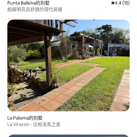
Punta Ballena的別墅
從 15 則評
4.4 (15)
超級明亮且舒適的現代房屋
La Paloma的別墅
La Virazón - 拉帕洛馬之家