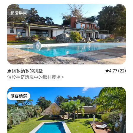
超讚房東
超讚房東
馬爾多納多的別墅
從 22 則評價
4.77 (22)
位於神奇環境中的鄉村農場。
旅客精選
旅客精選