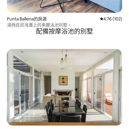
Punta Ballena的房源
從 102 則評價
4.76 (102)
湯姆叔叔海灘上的美麗泳池別墅。
配備按摩浴池的別墅