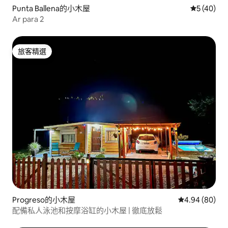
Punta Ballena的小木屋
從 40 則
5 (40)
Ar para 2
旅客精選
旅客精選
Progreso的小木屋
從 80 則評價
4.94 (80)
配備私人泳池和按摩浴缸的小木屋 | 徹底放鬆