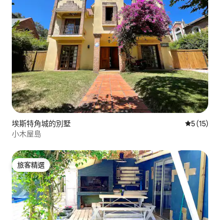
埃斯特角城的別墅
從 15 則
5 (15)
小木屋島
旅客精選
旅客精選