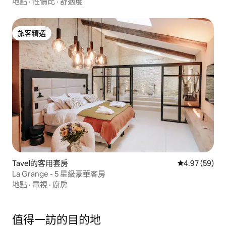
地點
·
性價比
·
舒適度
旅客精選
旅客精選
Tavel的客用套房
從 59 則評價
4.97 (59)
La Grange - 5 星級豪華客房
地點
·
電視
·
廚房
值得一訪的目的地