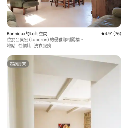
Bonnieux的Loft 空間
從 76 則評價
4.91 (76)
位於吕貝宏 (Luberon) 的優雅鄉村閣樓。
地點
·
性價比
·
洗衣服務
超讚房東
超讚房東