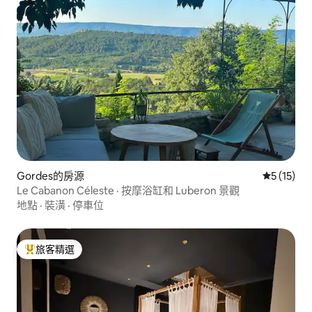
Gordes的房源
從 15 則
5 (15)
Le Cabanon Céleste · 按摩浴缸和 Luberon 景觀
地點
·
裝潢
·
停車位
旅客精選
旅客精選榜首