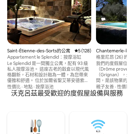
Saint-Étienne-des-Sorts的公寓
從 128 則評價中獲得 5 的平
5 (128)
Chantemerle-lès-
的公寓
Appartement le Splendid：按摩浴缸
格里尼昂 (26) 的
Le Splendid 是一間獨立公寓，配有 93 級
我們的度假屋位於
私人按摩浴池。 這座古老的穀倉以現代風
（Drôme prov
格翻新，石材和設計融為一體，為您帶來
（Grignan），
優雅和舒適。 位於加爾省聖艾蒂安德索爾
間，是該物業的唯
特斯 (Saint Etienne des Sorts)，這是一個
容納四名成人，毗鄰
性價比
·
地點
·
按摩浴池
親子友善
·
性價比
·
建在羅納河畔邊緣的迷人小村莊。距離塞
沃克呂茲最受歡迎的度假屋設備與服務
公尺的客廳，配備齊
茲河畔拉羅克 (La Roque-sur-Cèze) 及其
公分電視機的休息區
索塔代瀑布 (Cascades du Sautadet) 20 公
的主臥室套房，配
里，距離阿爾代什峽谷 (Gorges de
手台、獨立廁所和空
l'Ardèche) 及中世紀村莊艾格澤 (Aigueze)
尺。兩張床的尺寸為
20 公里，距離瓦隆蓬塔爾克 (Vallon Pont
台，配備 Weber
d'Arc) 45 公里，距離亞維農 (Avignon) 30
公里