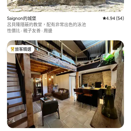
Saignon的城堡
從 54 則評價
4.94 (54)
呂貝隆隱蔽的教堂，配有非常出色的泳池
性價比
·
親子友善
·
周邊
旅客精選
旅客精選榜首