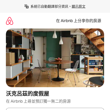
略
系統已自動翻譯部分資訊。
顯示原文
過
以
前
在 Airbnb 上分享你的房源
往
內
容
沃克呂茲的度假屋
在 Airbnb 上尋並預訂獨一無二的房源