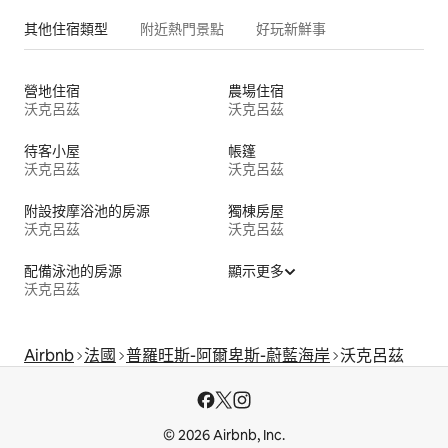
其他住宿類型
附近熱門景點
好玩新鮮事
營地住宿
農場住宿
沃克呂茲
沃克呂茲
待客小屋
帳篷
沃克呂茲
沃克呂茲
附設按摩浴池的房源
獨棟房屋
沃克呂茲
沃克呂茲
配備泳池的房源
顯示更多
沃克呂茲
Airbnb
法國
普羅旺斯-阿爾卑斯-蔚藍海岸
沃克呂茲
© 2026 Airbnb, Inc.