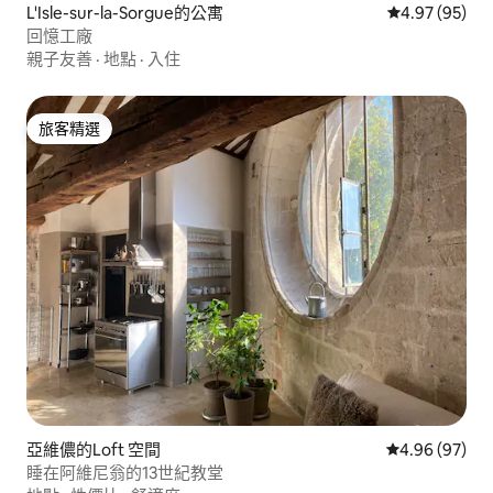
L'Isle-sur-la-Sorgue的公寓
從 95 則評價
4.97 (95)
回憶工廠
親子友善
·
地點
·
入住
旅客精選
旅客精選
亞維儂的Loft 空間
從 97 則評價
4.96 (97)
睡在阿維尼翁的13世紀教堂