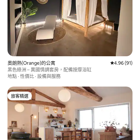
奧朗熱(Orange)的公寓
從 91 則評價
4.96 (91)
黑色綠洲 – 異國情調套房，配備按摩浴缸
地點
·
性價比
·
設備與服務
旅客精選
旅客精選