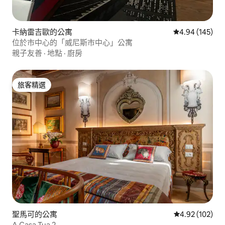
卡納雷吉歐的公寓
從 145 則評價
4.94 (145)
位於市中心的「威尼斯市中心」公寓
親子友善
·
地點
·
廚房
旅客精選
旅客精選
聖馬可的公寓
從 102 則評價
4.92 (102)
A Casa Tua 2