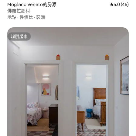
Mogliano Veneto的房源
從 45 則評
5.0 (45)
佛羅拉鄉村
地點
·
性價比
·
裝潢
超讚房東
超讚房東