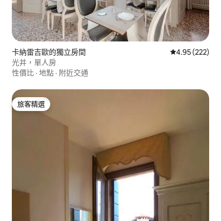
卡納雷吉歐的獨立房間
從 222 則評價
4.95 (222)
光井，單人房
性價比
·
地點
·
附近交通
旅客精選
旅客精選