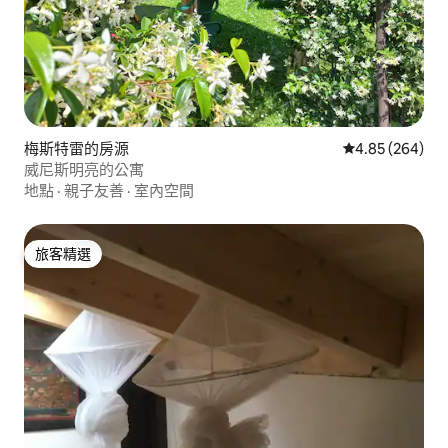
梅斯特雷的房源
從 264 則評價
4.85 (264)
威尼斯明亮的公寓
地點
·
親子友善
·
室內空間
旅客精選
旅客精選