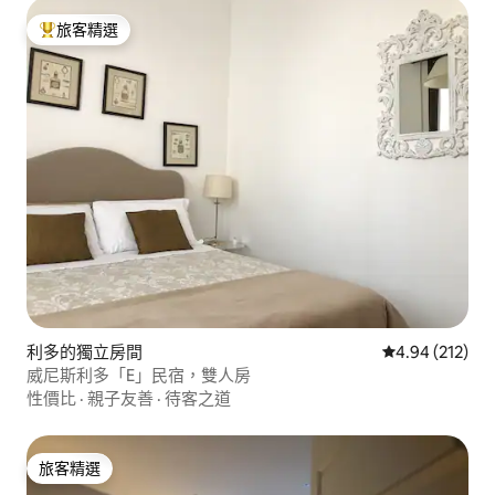
旅客精選
旅客精選榜首
利多的獨立房間
從 212 則評價
4.94 (212)
威尼斯利多「E」民宿，雙人房
性價比
·
親子友善
·
待客之道
旅客精選
旅客精選