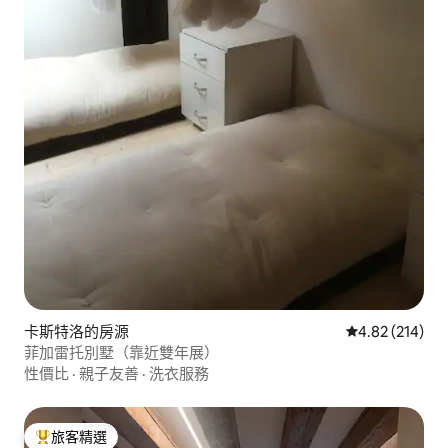
卡斯特洛的房源
從 214 則評價
4.82 (214)
菲加雷托別墅（靠近雙年展）
性價比
·
親子友善
·
洗衣服務
旅客精選
旅客精選榜首