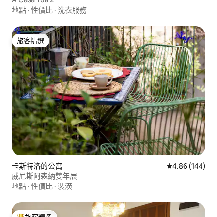
地點
·
性價比
·
洗衣服務
旅客精選
旅客精選
卡斯特洛的公寓
從 144 則評價
4.86 (144)
威尼斯阿森納雙年展
地點
·
性價比
·
裝潢
旅客精選