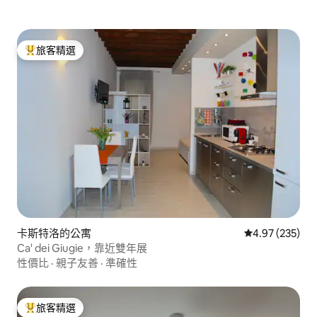
旅客精選
旅客精選榜首
卡斯特洛的公寓
從 235 則評價
4.97 (235)
Ca' dei Giugie，靠近雙年展
性價比
·
親子友善
·
準確性
旅客精選
旅客精選榜首