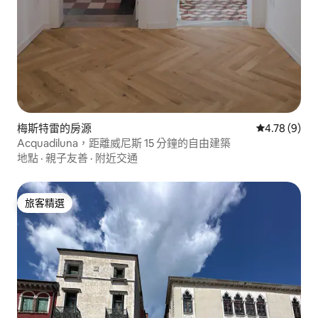
梅斯特雷的房源
從 9 則評價
4.78 (9)
Acquadiluna，距離威尼斯 15 分鐘的自由建築
地點
·
親子友善
·
附近交通
旅客精選
旅客精選