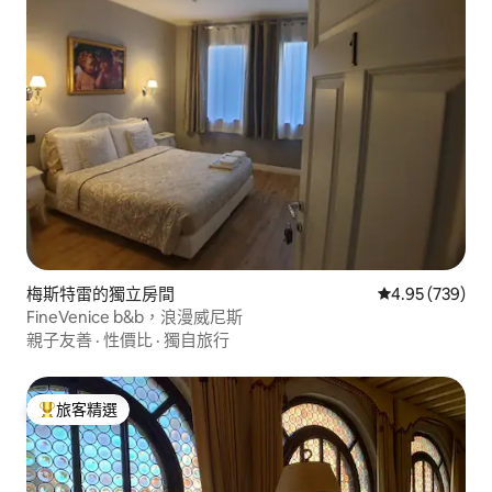
梅斯特雷的獨立房間
從 739 則評價
4.95 (739)
FineVenice b&b，浪漫威尼斯
親子友善
·
性價比
·
獨自旅行
旅客精選
旅客精選榜首