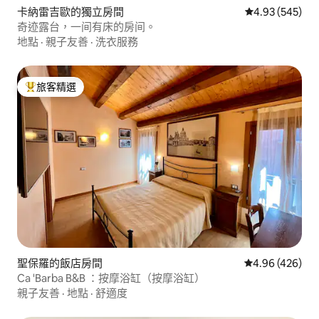
卡納雷吉歐的獨立房間
從 545 則評價
4.93 (545)
奇迹露台，一间有床的房间。
地點
·
親子友善
·
洗衣服務
旅客精選
旅客精選榜首
聖保羅的飯店房間
從 426 則評價
4.96 (426)
Ca 'Barba B&B ：按摩浴缸（按摩浴缸）
親子友善
·
地點
·
舒適度