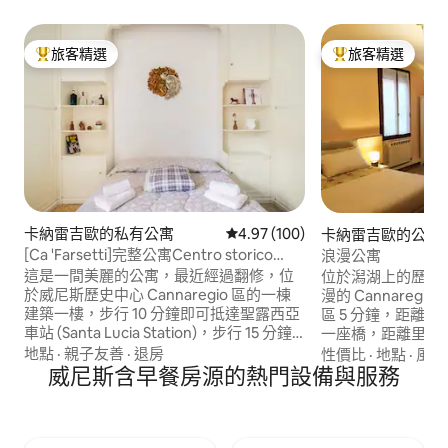
旅客精選
旅客精選
旅客精選榜首
旅客精選榜首
卡納雷吉歐的私有公寓
從 100 則評價中獲得 4.97 的平
4.97 (100)
卡納雷吉歐的公寓
[Ca 'Farsetti]完整公寓Centro storico
浪漫公寓
Venice
這是一間美麗的公寓，最近經過翻修，位
位於潟湖上的歷史
於威尼斯歷史中心 Cannaregio 區的一棟
漫的 Cannaregio 區 距離歐洲第一個
建築一樓，步行 10 分鐘即可抵達聖露西亞
區 5 分鐘，距離火
車站 (Santa Lucia Station)，步行 15 分鐘
一座橋，距離里亞托
即可抵達里亞托橋 (Rialto)，步行 20 分鐘
25 分鐘，距離利多
地點
·
親子友善
·
退房
性價比
·
地點
·
風景
即可抵達聖馬可廣場 (Piazza San
威尼斯含早餐房源的熱門設備與服務
上巴士站，3 分鐘
Marco)。 此房源距離著名的
寓，配備所有設施（
「Fondamenta degli Ormesini」很近，那
Netflix、鍵盤自
裡是威尼斯人的聚會場所，您可以在那裡
利用 Alilaguna 前往
找到小酒館、bacari 和餐廳，非常適合度
拉諾。 非常適