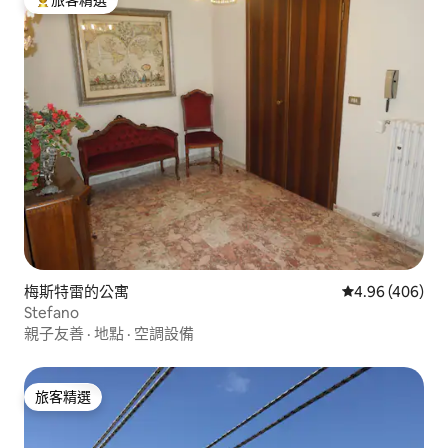
旅客精選榜首
梅斯特雷的公寓
從 406 則評價
4.96 (406)
Stefano
親子友善
·
地點
·
空調設備
旅客精選
旅客精選