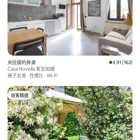
米拉諾的房源
從 162 則評價
4.91 (162)
Casa Novella 賓至如歸
親子友善
·
性價比
·
Wi-Fi
旅客精選
旅客精選