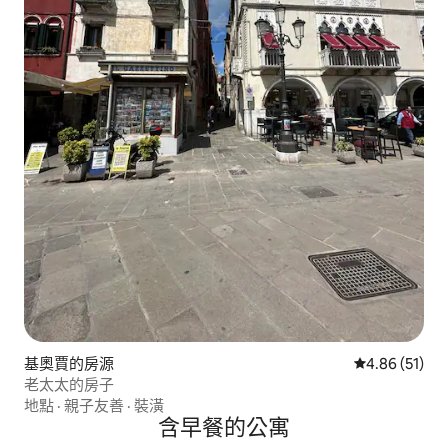
基奧賈的房源
從 51 則評價
4.86 (51)
老太太的房子
地點
·
親子友善
·
裝潢
含早餐的公寓