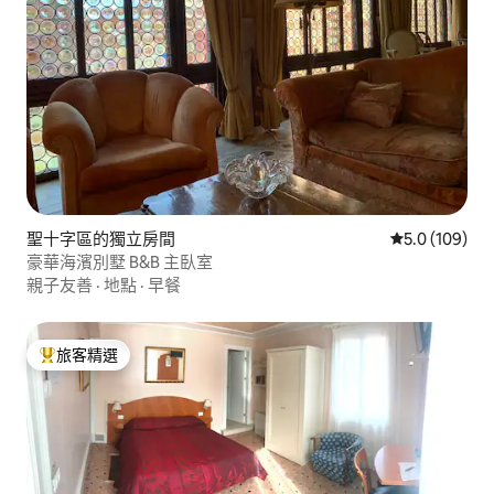
聖十字區的獨立房間
從 109 則評
5.0 (109)
豪華海濱別墅 B&B 主臥室
親子友善
·
地點
·
早餐
旅客精選
旅客精選榜首