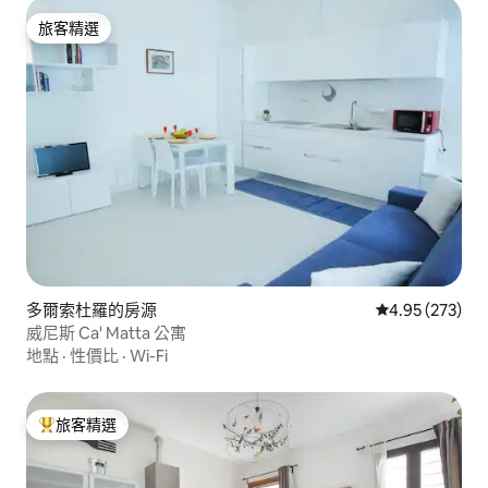
旅客精選
旅客精選
多爾索杜羅的房源
從 273 則評價
4.95 (273)
威尼斯 Ca' Matta 公寓
地點
·
性價比
·
Wi-Fi
旅客精選
旅客精選榜首