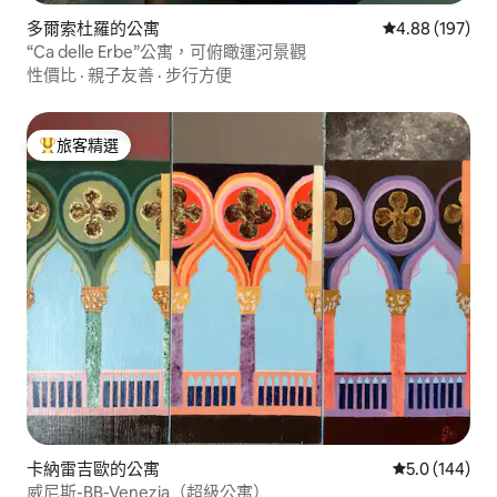
多爾索杜羅的公寓
從 197 則評價
4.88 (197)
“Ca delle Erbe”公寓，可俯瞰運河景觀
性價比
·
親子友善
·
步行方便
旅客精選
旅客精選榜首
卡納雷吉歐的公寓
從 144 則評
5.0 (144)
威尼斯-BB-Venezia（超級公寓）