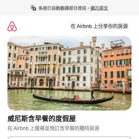
略
系統已自動翻譯部分資訊。
顯示原文
過
以
前
在 Airbnb 上分享你的房源
往
內
容
威尼斯含早餐的度假屋
在 Airbnb 上搜尋並預訂含早餐的獨特房源