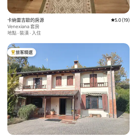
卡納雷吉歐的房源
從 19 則評
5.0 (19)
Venexiana 套房
地點
·
裝潢
·
入住
旅客精選
旅客精選榜首