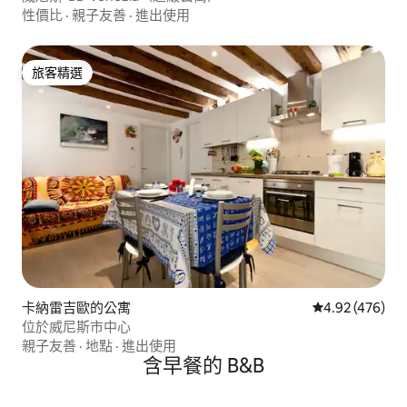
性價比
·
親子友善
·
進出使用
旅客精選
旅客精選
卡納雷吉歐的公寓
從 476 則評價
4.92 (476)
位於威尼斯市中心
親子友善
·
地點
·
進出使用
含早餐的 B&B