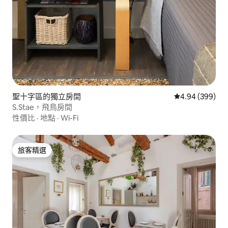
聖十字區的獨立房間
從 399 則評價
4.94 (399)
S.Stae，飛鳥房間
性價比
·
地點
·
Wi-Fi
旅客精選
旅客精選