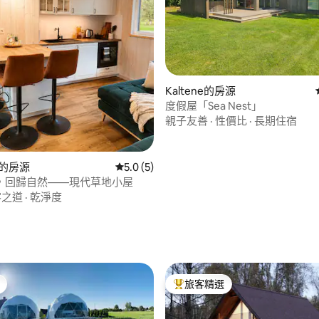
Kaltene的房源
度假屋「Sea Nest」
親子友善
·
性價比
·
長期住宿
gs的房源
從 5 則評價中獲得 5.0 的平均評分（滿分 5
5.0 (5)
，回歸自然——現代草地小屋
客之道
·
乾淨度
98 的平均評分（滿分 5 分）
旅客精選
旅客精選榜首