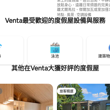
業上的度假屋，適合悠閒、平靜
放鬆身心、遠離日常煩囂的完美
離尤爾馬拉、傑爾加瓦或里加僅3
程。 在 5 公頃的封閉區域內有 3 間房子。
地點
·
風景
·
空調設備
Venta最受歡迎的度假屋設備與服務
每間小屋都有自己的獨立空間、
營火處和浮橋。 如需支付額外費用： 雙人
按摩浴池 - 50歐元（必須提前預
10歐元1艘。 SUP- 20歐元1件。
i
泳池
建築物
其他在Venta大獲好評的度假屋
旅客精選
旅客精選