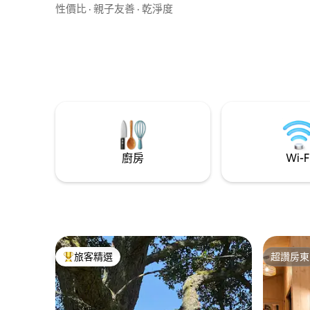
距離我們200公尺處有一個
性價比
·
親子友善
·
乾淨度
「Klevikrogs」，入住我們的房源，您將獲
得5%的折扣。 Roy/Rivergriva （海） 38公
裏/32公裏， Kuldiga 60公裏， Riga 120公
裏。 🚗
廚房
Wi-F
旅客精選
超讚房東
旅客精選榜首
超讚房東