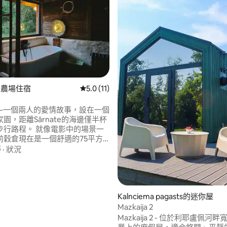
e的農場住宿
從 11 則評價中獲得 5.0 的平均評分（滿分 5
5.0 (11)
a」–一個兩人的愛情故事，設在一個
園，距離Sārnate的海邊僅半杯
 就像電影中的場景一
前穀倉現在是一個舒適的75平方
居所：廚房裡有浴缸、一個夢想
靜
·
狀況
、一個黑膠唱片機、一個私人花
的Sārnate教堂作為您唯一的鄰
.0 的平均評分（滿分 5 分）
的靈魂。 來Sārnate寫下你的篇章。
Kalnciema pagasts的迷你屋
Mazkaija 2
Mazkaija 2 - 位於利耶盧佩河