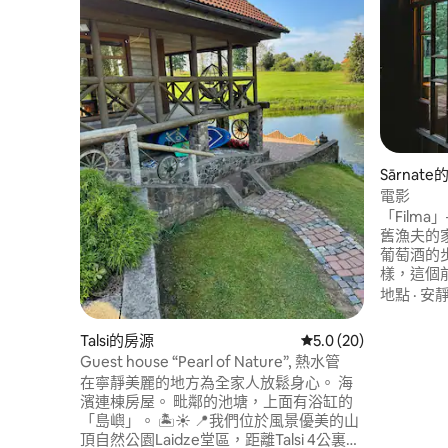
Sārnat
電影
「Film
舊漁夫的家
葡萄酒的步行路程。
樣，這個
公尺的隱
地點
·
安
中的閣樓
園，以及舊
Talsi的房源
從 20 則評價中獲得 5
5.0 (20)
居。 由 Sārnatorija 打造的「Filma」有自己
Guest house “Pearl of Nature”, 熱水管
在寧靜美麗的地方為全家人放鬆身心。 海
濱連棟房屋。 毗鄰的池塘，上面有浴缸的
「島嶼」。 🏝️☀️ 📍我們位於風景優美的山
頂自然公園Laidze堂區，距離Talsi 4公裏。