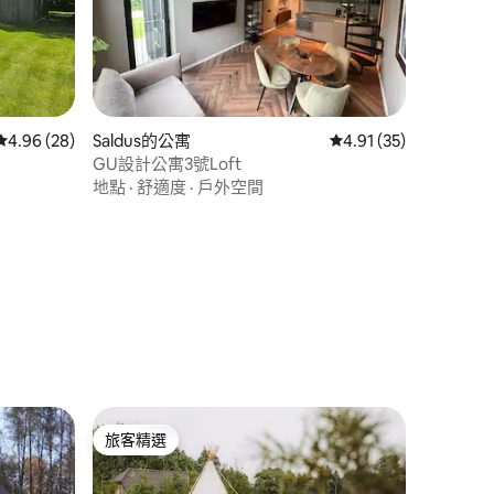
從 28 則評價中獲得 4.96 的平均評分（滿分 5 分）
4.96 (28)
Saldus的公寓
從 35 則評價中獲得 4
4.91 (35)
GU設計公寓3號Loft
地點
·
舒適度
·
戶外空間
 分）
旅客精選
旅客精選