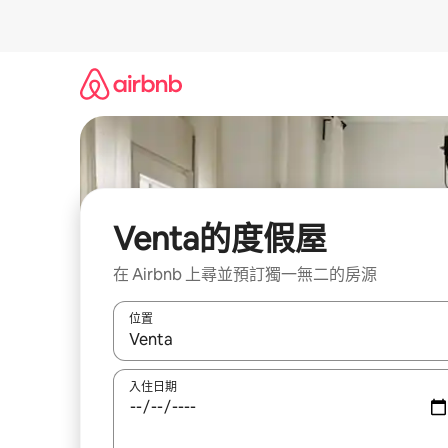
略
過
以
前
往
內
容
Venta的度假屋
在 Airbnb 上尋並預訂獨一無二的房源
位置
如有搜尋結果，瀏覽內容時請使用上下箭頭，或輕
入住日期