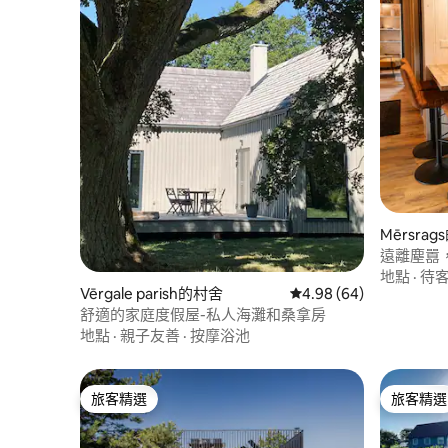
Mērsra
遠離塵囂
地點
·
待
Vērgale parish的村舍
從 64 則評價中獲得 4.
4.98 (64)
舒適的家庭度假屋-私人海灘和桑拿房
地點
·
親子友善
·
按摩浴池
旅客精選
旅客精選
旅客精選
旅客精選