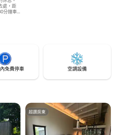
的休息。
去處，距
0分鐘車
燒烤區、
訂） 划船-
內免費停車
空調設備
超讚房東
超讚房東