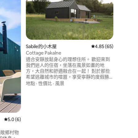
1870
寓，位於
公寓於20
細節。 
午的陽光
地點
·
性
的一切。 距離主廣場、步行街和著名的
Ventas R
我們認為
Sabile的小木屋
從 65 則評價中獲得 4
4.85 (65)
連接的關
Cottage Pakalne
 分）
適合安靜放鬆身心的理想住所。 歡迎來到
我們迷人的住宿，坐落在風景如畫的地
方，大自然和舒適融合在一起！ 對於那些
希望逃離城市的喧囂，享受寧靜的度假勝
地的人來說，這是一個理想的選擇。 我們
地點
·
性價比
·
風景
提供的服務： -設備齊全的廚房，可準備美
味餐點 -舒適的就寝區域，在一天的冒險之
後，可以享受一個安靜的夜晚 -寬敞的室外
區域，非常適合享受早晨的咖啡或晚上的
玻璃酒
從 6 則評價中獲得 5.0 的平均評分（滿分 5 分）
5.0 (6)
畔寬敞鄉村物