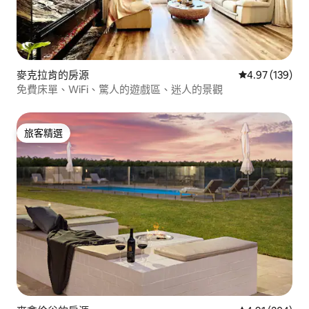
麥克拉肯的房源
從 139 則評價
4.97 (139)
免費床單、WiFi、驚人的遊戲區、迷人的景觀
旅客精選
旅客精選