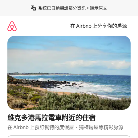
略
系統已自動翻譯部分資訊。
顯示原文
過
以
前
在 Airbnb 上分享你的房源
往
內
容
維克多港馬拉電車附近的住宿
在 Airbnb 上預訂獨特的度假屋、獨棟房屋等精彩房源