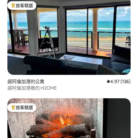
旅客精選
旅客精選榜首
諾阿倫加港的公寓
從 136 則評價
4.97 (136)
諾阿倫加港礁的 H2OME
旅客精選
旅客精選榜首