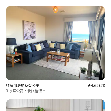
維麗那灣的私有公寓
從 21 則評價
4.62 (21)
3 臥室公寓，景觀極佳。