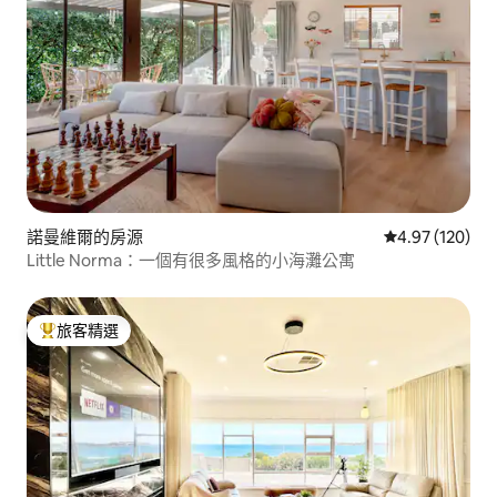
諾曼維爾的房源
從 120 則評價
4.97 (120)
Little Norma：一個有很多風格的小海灘公寓
旅客精選
旅客精選榜首