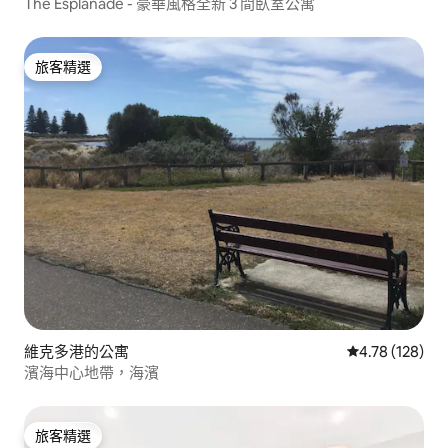
The Esplanade - 豪華風格全新 3 間臥室公寓
旅客精選
旅客精選
維克多港的公寓
從 128 則評價
4.78 (128)
濱海中心地帶，海濱
旅客精選
旅客精選