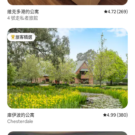
維克多港的公寓
從 269 則評價
4.72 (269)
4 號走私者旅館
旅客精選
旅客精選榜首
庫伊波的公寓
從 380 則評價
4.99 (380)
Chesterdale