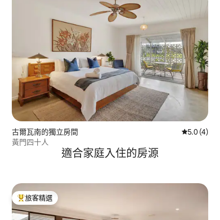
古爾瓦南的獨立房間
從 4 則評價
5.0 (4)
黃門四十人
適合家庭入住的房源
旅客精選
旅客精選榜首