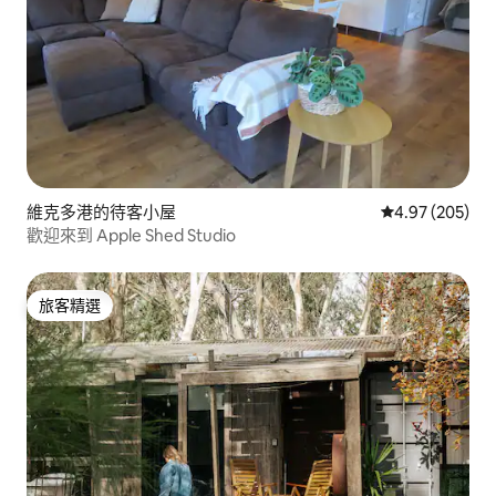
維克多港的待客小屋
從 205 則評價
4.97 (205)
歡迎來到 Apple Shed Studio
旅客精選
旅客精選