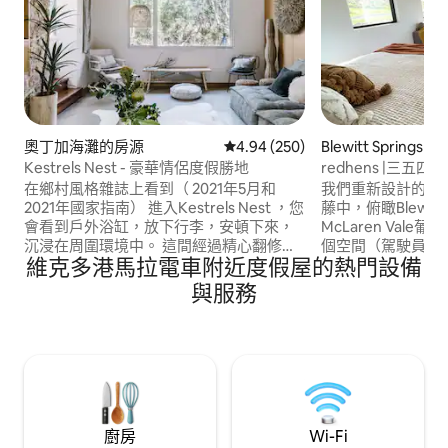
奧丁加海灘的房源
從 250 則評價中獲得 4.94 的平
4.94 (250)
Blewitt Springs
Kestrels Nest - 豪華情侶度假勝地
redhens |三五四
在鄉村風格雜誌上看到（ 2021年5月和
我們重新設計的Re
2021年國家指南） 進入Kestrels Nest ，您
藤中，俯瞰Blewitt
會看到戶外浴缸，放下行李，安頓下來，
McLaren Val
沉浸在周圍環境中。 這間經過精心翻修的
個空間（駕駛員小
維克多港馬拉電車附近度假屋的熱門設備
小屋坐落在Aldinga Scrub Conservation
備精良的廚房、雙
Park的沙灘上，經過精心設計，以奢華為
上欣賞壯麗景色，
與服務
考慮–這是感受靈感、舒適和重新連結的完
許多酒窖門、釀酒
美情侶度假勝地。 在沙丘上從我們的小屋
的弗勒里歐半島（Fleu
欣賞海景，在星空下浸泡，在甲板上懶惰
酒或冒險一天後，
的日子。
嘆的景觀。
廚房
Wi-Fi