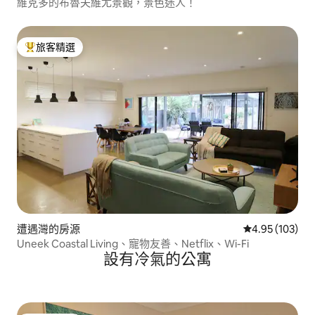
維克多的布魯夫維尤景觀，景色迷人！
旅客精選
旅客精選榜首
遭遇灣的房源
從 103 則評價
4.95 (103)
Uneek Coastal Living、寵物友善、Netflix、Wi-Fi
設有冷氣的公寓