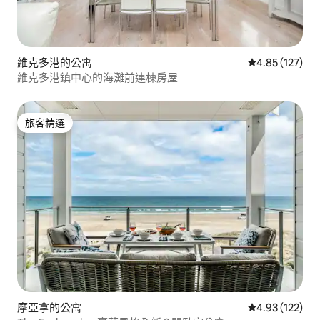
維克多港的公寓
從 127 則評價
4.85 (127)
維克多港鎮中心的海灘前連棟房屋
旅客精選
旅客精選
摩亞拿的公寓
從 122 則評價
4.93 (122)