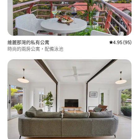
維麗那灣的私有公寓
從 95 則評價
4.95 (95)
時尚的兩房公寓，配備泳池