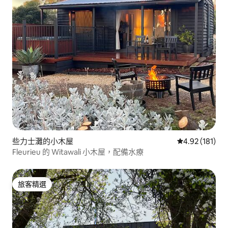
些力士灘的小木屋
從 181 則評價
4.92 (181)
Fleurieu 的 Witawali 小木屋，配備水療
旅客精選
旅客精選