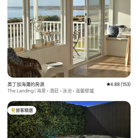
奧丁加海灘的房源
從 153 則評價
4.88 (153)
The Landing | 海景 • 酒莊 • 泳池 • 溫馨壁爐
旅客精選
旅客精選榜首