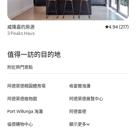
威隆嘉的房源
從 217 則評價
4.94 (217)
3 Peaks Haus
值得一訪的目的地
附近熱門景點
阿德萊德橢圓體育場
格雷爾海灘
阿德萊德植物園
阿德萊德展覽中心
Port Willunga 海灘
阿德雷德
倫德購物中心
顯示更多