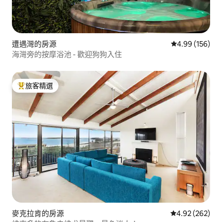
遭遇灣的房源
從 156 則評價
4.99 (156)
海灣旁的按摩浴池 - 歡迎狗狗入住
旅客精選
旅客精選榜首
麥克拉肯的房源
從 262 則評價
4.92 (262)