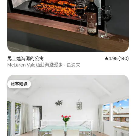
馬士連海灘的公寓
從 140 則評價
4.95 (140)
McLaren Vale酒莊海灘漫步 - 長週末
旅客精選
旅客精選