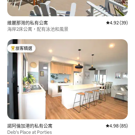
維麗那灣的私有公寓
從 39 則評價
4.92 (39)
海岸2床公寓，配有泳池和風景
旅客精選
旅客精選榜首
諾阿倫加港的私有公寓
從 85 則評價
4.98 (85)
Deb's Place at Porties