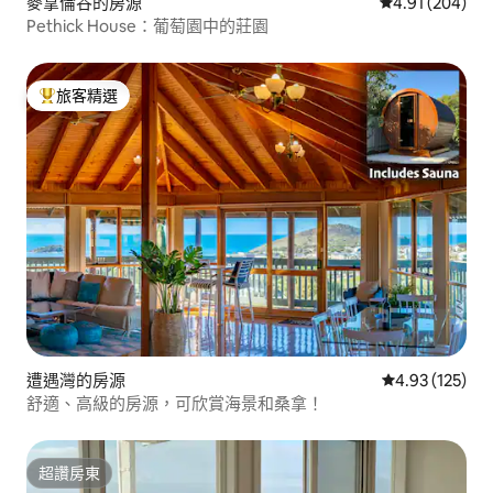
麥拿倫谷的房源
從 204 則評價
4.91 (204)
Pethick House：葡萄園中的莊園
旅客精選
旅客精選榜首
遭遇灣的房源
從 125 則評價
4.93 (125)
舒適、高級的房源，可欣賞海景和桑拿！
超讚房東
超讚房東