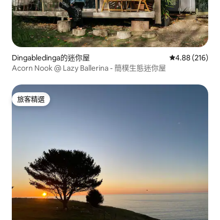
Dingabledinga的迷你屋
從 216 則評價
4.88 (216)
Acorn Nook @ Lazy Ballerina - 簡樸生態迷你屋
旅客精選
旅客精選