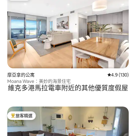
摩亞拿的公寓
從 130 則評
4.9 (130)
Moana Wave：美妙的海景住宅
維克多港馬拉電車附近的其他優質度假屋
旅客精選
旅客精選榜首