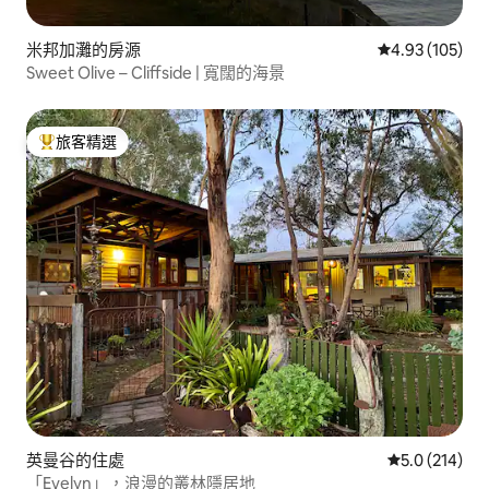
米邦加灘的房源
從 105 則評價
4.93 (105)
Sweet Olive – Cliffside | 寬闊的海景
旅客精選
旅客精選榜首
英曼谷的住處
從 214 則評
5.0 (214)
「Evelyn」，浪漫的叢林隱居地