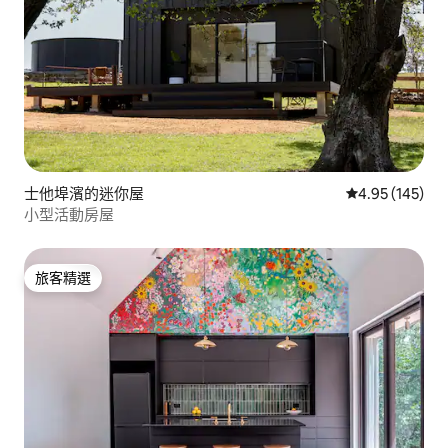
士他埠濱的迷你屋
從 145 則評價
4.95 (145)
小型活動房屋
旅客精選
旅客精選