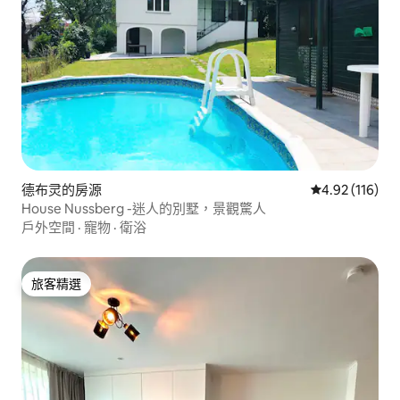
德布灵的房源
從 116 則評價
4.92 (116)
House Nussberg -迷人的別墅，景觀驚人
戶外空間
·
寵物
·
衛浴
旅客精選
旅客精選