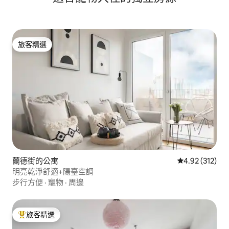
旅客精選
旅客精選
蘭德街的公寓
從 312 則評價
4.92 (312)
明亮乾淨舒適+陽臺空調
步行方便
·
寵物
·
周邊
旅客精選
旅客精選榜首