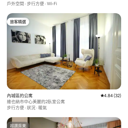
戶外空間
·
步行方便
·
Wi-Fi
旅客精選
旅客精選
內城區的公寓
從 32 則評價
4.84 (32)
維也納市中心美麗的2臥室公寓
步行方便
·
狀況
·
暖氣
超讚房東