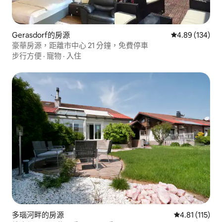
Gerasdorf的房源
從 134 則評價
4.89 (134)
豪華房源，距離市中心 21 分鐘，免費停車
步行方便
·
寵物
·
入住
多瑙河畔的房源
從 115 則評價
4.81 (115)