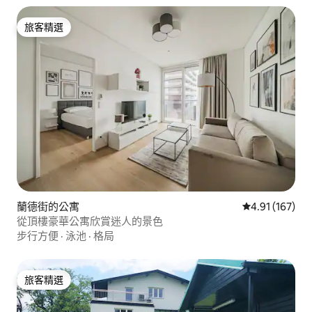
旅客精選
旅客精選
蘭德街的公寓
從 167 則評價
4.91 (167)
從頂樓豪華公寓欣賞迷人的景色
步行方便
·
泳池
·
格局
旅客精選
旅客精選