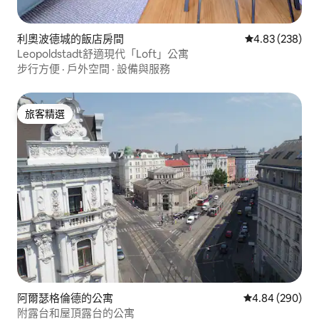
利奧波德城的飯店房間
從 238 則評價
4.83 (238)
Leopoldstadt舒適現代「Loft」公寓
步行方便
·
戶外空間
·
設備與服務
旅客精選
旅客精選
阿爾瑟格倫德的公寓
從 290 則評價
4.84 (290)
附露台和屋頂露台的公寓