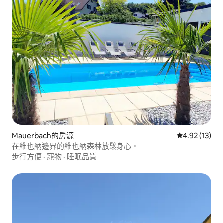
Mauerbach的房源
從 13 則評價
4.92 (13)
在維也納邊界的維也納森林放鬆身心。
步行方便
·
寵物
·
睡眠品質