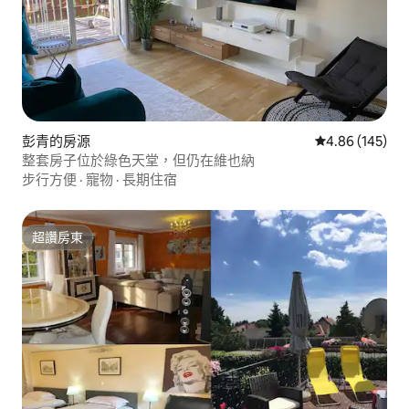
彭青的房源
從 145 則評價
4.86 (145)
整套房子位於綠色天堂，但仍在維也納
步行方便
·
寵物
·
長期住宿
超讚房東
超讚房東