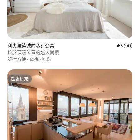
利奧波德城的私有公寓
從 90 則
5 (90)
位於頂級位置的迷人閣樓
步行方便
·
電視
·
地點
超讚房東
超讚房東