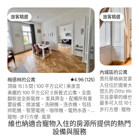
旅客精選
旅客精選
旅客精選
旅客精選
內城區的公寓
奧托華格納宮豪華
梅德林的公寓
從 125 則評價中獲得 4.96 的平
4.96 (125)
入住位於國會大樓
頂級 15 | 5 間 | 100 平方公尺 | 美泉宮
悠久的 Otto Wag
美麗的 100 平方公尺 3 房舊式公寓，全面
宗且豪華的維也納公寓。 206
翻新並全新裝修。 家具齊全，配備所有重
最多可入住 10 位房客。 享受兩
要設備：微波爐、洗碗機、洗衣機，包括
用的翼樓，兩翼由
步行方便
·
寵物
·
地
烘乾機、智慧電視、咖啡機、電熱水壺、
接。 非常適合家
Wi-Fi。 地鐵（U4 Schönbrunn）站就在對
寵物
·
步行方便
·
風景
入住。 原創的蝕刻玻璃、寬敞的房間、輕
面，超市就在對面，隔壁有披薩店，VIO
維也納適合寵物入住的房源所提供的熱門
鬆的自助入住和早
Plaza購物中心和Schönbrunn步行5分鐘即
設備與服務
完美。 飯店級床單、柔軟的浴袍，以及送
可抵達。 10 分鐘即可抵達維也納市中心
到門口的新鮮早餐