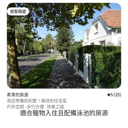
旅客精選
旅客精選
希青的房源
從 25 則
5 (25)
為您準備的別墅！極佳的住宅區
戶外空間
·
步行方便
·
待客之道
適合寵物入住且配備泳池的房源