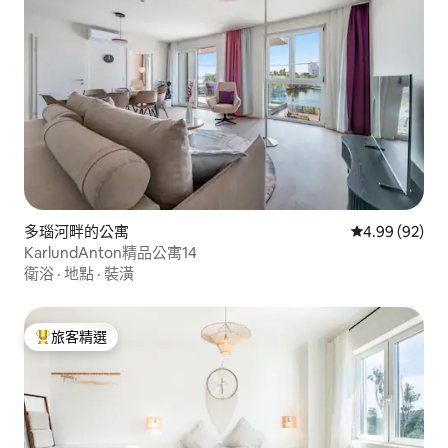
多瑙河畔的公寓
從 92 則評價
4.99 (92)
KarlundAnton精品公寓14
衛浴
·
地點
·
裝潢
旅客精選
旅客精選榜首