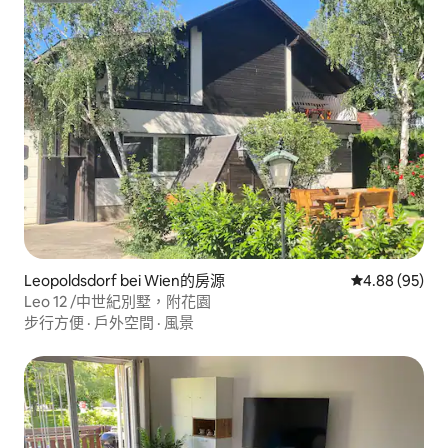
Leopoldsdorf bei Wien的房源
從 95 則評價
4.88 (95)
Leo 12 /中世紀別墅，附花園
步行方便
·
戶外空間
·
風景