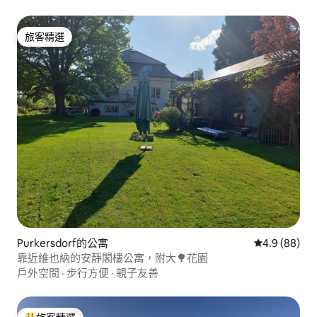
旅客精選
旅客精選
Purkersdorf的公寓
從 88 則評價
4.9 (88)
靠近維也納的安靜閣樓公寓，附大🌳花園
戶外空間
·
步行方便
·
親子友善