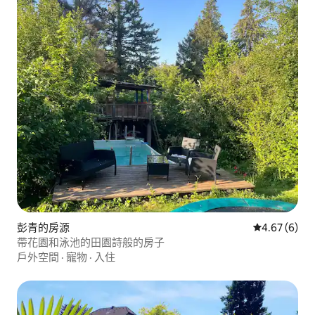
彭青的房源
從 6 則評價
4.67 (6)
帶花園和泳池的田園詩般的房子
戶外空間
·
寵物
·
入住