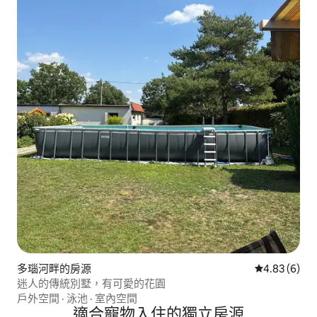
多瑙河畔的房源
從 6 則評價
4.83 (6)
迷人的傳統別墅，有可愛的花園
戶外空間
·
泳池
·
室內空間
適合寵物入住的獨立房源