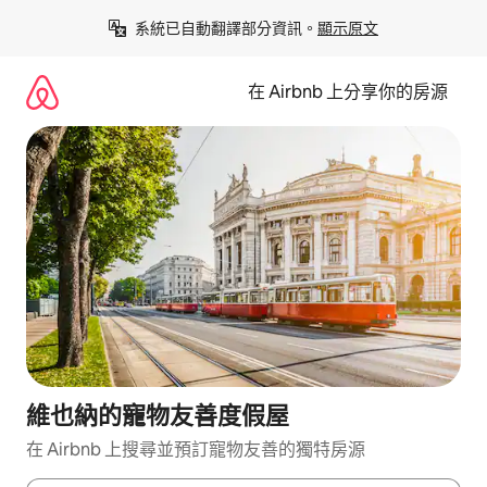
略
系統已自動翻譯部分資訊。
顯示原文
過
以
前
在 Airbnb 上分享你的房源
往
內
容
維也納的寵物友善度假屋
在 Airbnb 上搜尋並預訂寵物友善的獨特房源