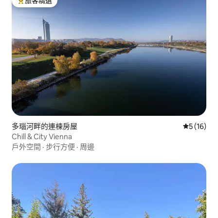
旅客精選
旅客精選榜首
多瑙河畔的連棟房屋
從 16 則
5 (16)
Chill & City Vienna
戶外空間
·
步行方便
·
周邊