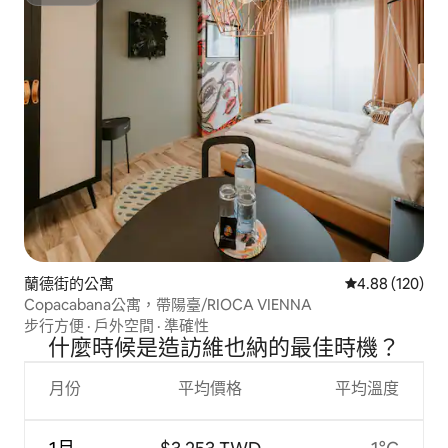
超讚房東
蘭德街的公寓
從 120 則評價
4.88 (120)
Copacabana公寓，帶陽臺/RIOCA VIENNA
步行方便
·
戶外空間
·
準確性
什麼時候是造訪維也納的最佳時機？
月份
平均價格
平均溫度