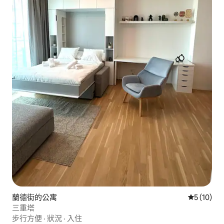
蘭德街的公寓
從 10 則
5 (10)
三重塔
步行方便
·
狀況
·
入住