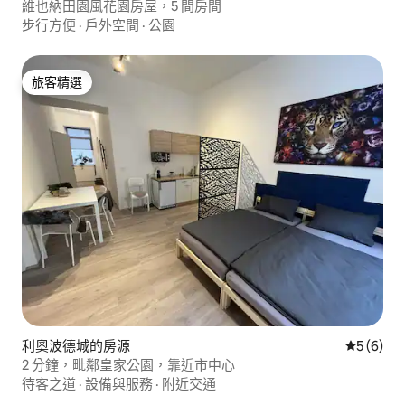
維也納田園風花園房屋，5 間房間
步行方便
·
戶外空間
·
公園
旅客精選
旅客精選
利奧波德城的房源
從 6 則
5 (6)
2 分鐘，毗鄰皇家公園，靠近市中心
待客之道
·
設備與服務
·
附近交通