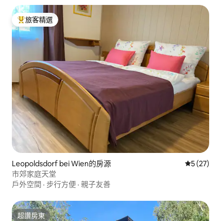
旅客精選
旅客精選榜首
Leopoldsdorf bei Wien的房源
從 27 則
5 (27)
市郊家庭天堂
戶外空間
·
步行方便
·
親子友善
超讚房東
超讚房東