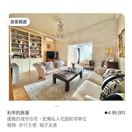
旅客精選
旅客精選
利辛的房源
從 91 則評價
4.95 (91)
優雅的城市住宅，配備私人花園和停車位
寵物
·
步行方便
·
親子友善