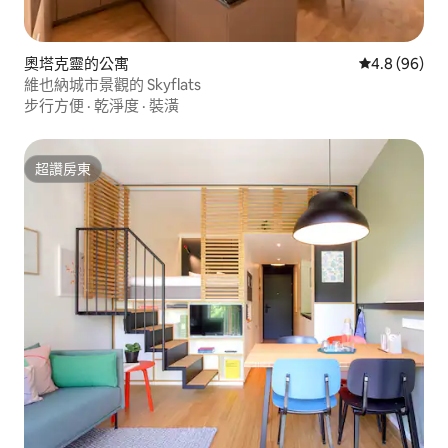
奧塔克靈的公寓
從 96 則評價
4.8 (96)
維也納城市景觀的 Skyflats
步行方便
·
乾淨度
·
裝潢
超讚房東
超讚房東