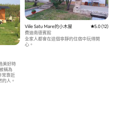
Viile Satu Mare的小木屋
從 12 則評價中獲得 
5.0 (12)
費迪南德賓館
全家人都會在這個寧靜的住宿中玩得開
心。
 分）
過美好時
被稱為
自然的人。