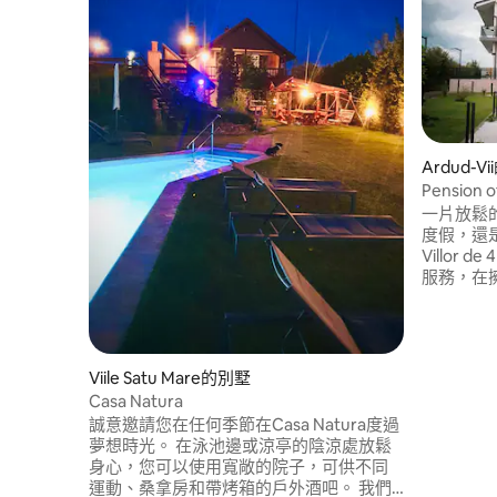
Ardud-
Pension of
一片放鬆
度假，還是
Villor 
服務，在
施。
Viile Satu Mare的別墅
Casa Natura
誠意邀請您在任何季節在Casa Natura度過
夢想時光。 在泳池邊或涼亭的陰涼處放鬆
身心，您可以使用寬敞的院子，可供不同
運動、桑拿房和帶烤箱的戶外酒吧。 我們