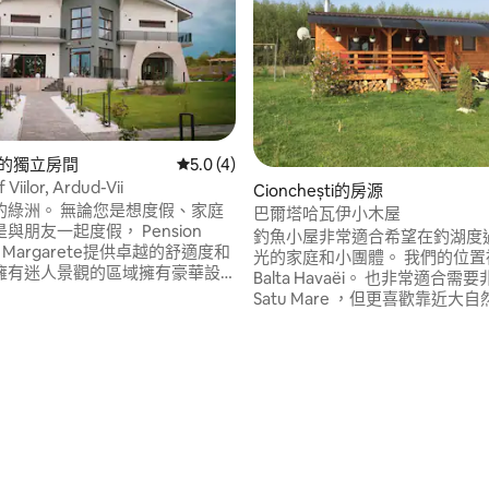
Vii的獨立房間
從 4 則評價中獲得 5.0 的平均評分（滿分 5
5.0 (4)
 Viilor, Ardud-Vii
Cionchești的房源
的綠洲。 無論您是想度假、家庭
巴爾塔哈瓦伊小木屋
與朋友一起度假， Pension
釣魚小屋非常適合希望在釣湖度
de 4 Margarete提供卓越的舒適度和
光的家庭和小團體。 我們的位置
擁有迷人景觀的區域擁有豪華設
Balta Havaëi。 也非常適合需要非常靠近
Satu Mare ，但更喜歡靠近大