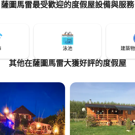
薩圖馬雷最受歡迎的度假屋設備與服務
i
泳池
建築物
其他在薩圖馬雷大獲好評的度假屋
.0 的平均評分（滿分 5 分）