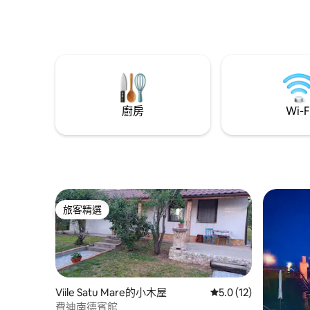
提供3間臥室和3間浴室、1間配有室內廚房
的餐廳和兩個露臺。 臥室也可以單獨出
租，也可以舉辦某些活動。 如需了解詳
情，歡迎與我們聯絡！
廚房
Wi-F
旅客精選
旅客精選
Viile Satu Mare的小木屋
從 12 則評價中獲得 5
5.0 (12)
費迪南德賓館