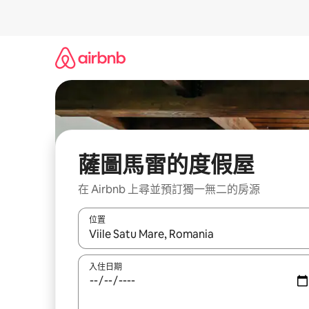
略
過
以
前
往
內
容
薩圖馬雷的度假屋
在 Airbnb 上尋並預訂獨一無二的房源
位置
如有搜尋結果，瀏覽內容時請使用上下箭頭，或輕
入住日期