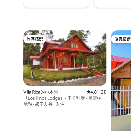
旅客精選
旅客精選
旅客精選
旅客精選
Villa Rica的小木屋
從 21 則評價中獲得 4.
4.81 (21)
「Los Pinos Lodge」- 里卡別墅 - 奧薩帕帕
- 秘魯
地點
·
親子友善
·
入住