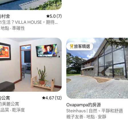
ca的村舍
從 7 則評價中獲得 5.0 的平均評分（滿分 5
5.0 (7)
生活？VILLA HOUSE，期待您
.
·
地點
·
準確性
旅客精選
旅客精選榜首
ca的公寓
從 12 則評價中獲得 4.67 的平均評分（滿分 5
4.67 (12)
的美麗公寓
Oxapampa的房源
眠品質
·
乾淨度
Steinhaus | 自然、平靜和舒適
親子友善
·
地點
·
安靜