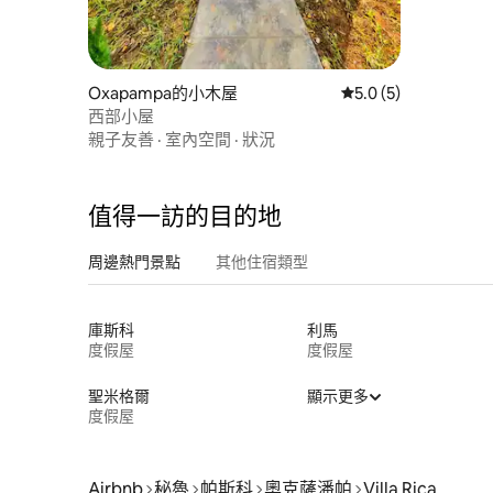
Oxapampa的小木屋
從 5 則評價中獲得 5
5.0 (5)
西部小屋
親子友善
·
室內空間
·
狀況
值得一訪的目的地
周邊熱門景點
其他住宿類型
庫斯科
利馬
度假屋
度假屋
聖米格爾
顯示更多
度假屋
Airbnb
秘魯
帕斯科
奧克薩潘帕
Villa Rica