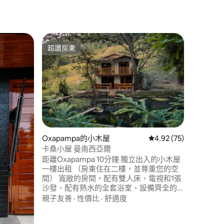
El Oco
超讚房東
旅客精
超讚房東
旅客精
Böttger 
位於Rica
極簡風格
無污染的
人來說，
供隱私、
地點
·
親
前往商店
身心、探
真實連結
Oxapampa的小木屋
從 75 則評價中獲得 4
4.92 (75)
卡桑小屋 曼南西亞爾
 分）
距離Oxapampa 10分鐘 獨立出入的小木屋
一樓出租 （房東住在二樓，並尊重您的空
間） 寬敞的房間，配有雙人床、電視和1張
沙發、配有熱水的全套浴室、設備齊全的
廚房（與露臺相連）、2個燃燒器的瓦斯爐
親子友善
·
性價比
·
舒適度
灶，以及有鄉村風格用餐區的露臺。 小屋
在水池前面，露臺有一個小碼頭，您可以