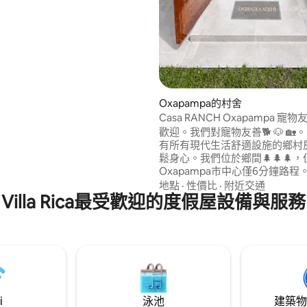
.0 的平均評分（滿分 5 分）
啡世界。
Oxapampa的村舍
Casa RANCH Oxapampa 寵
一人 6 分鐘
歡迎。我們對寵物友善🐕 🐶 🏡
有所有現代生活舒適設施的鄉村
鬆身心。我們位於鄉間🌲🌲🌲
Oxapampa市中心僅6分鐘路
的住宿地點，靠近市中心，但沒
地點
·
性價比
·
附近交通
Villa Rica最受歡迎的度假屋設備與服務
每天享用隔壁馬廄的新鮮牛奶和
蛋。這是一個安全的房子，尤其
有寵物或小孩。 房屋周圍有 3 
整圍籬
i
泳池
建築物