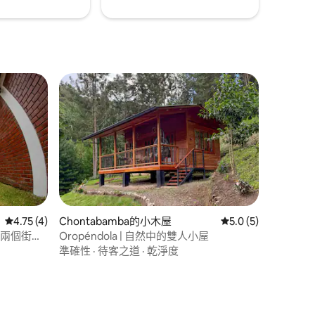
從 4 則評價中獲得 4.75 的平均評分（滿分 5 分）
4.75 (4)
Chontabamba的小木屋
從 5 則評價中獲得 5
5.0 (5)
場兩個街
Oropéndola | 自然中的雙人小屋
準確性
·
待客之道
·
乾淨度