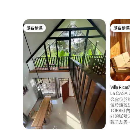
旅客精選
旅客精選
旅客精選
旅客精選
Villa Ri
La CASA 
公寓位於維托
位於維拉里
TORRE) 內。 擺脫日常生活，
好的咖啡
佳旅遊景
親子友善
(Laguna El Oc