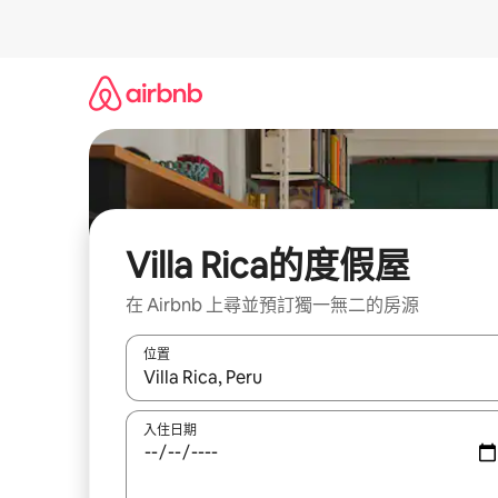
略
過
以
前
往
內
容
Villa Rica的度假屋
在 Airbnb 上尋並預訂獨一無二的房源
位置
如有搜尋結果，瀏覽內容時請使用上下箭頭，或輕
入住日期