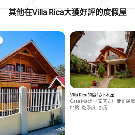
其他在Villa Rica大獲好評的度假屋
81 的平均評分（滿分 5 分）
Villa Rica的度假小木屋
Casa Machi（家庭式） 距離廣
區！
地點
·
乾淨度
·
廚房