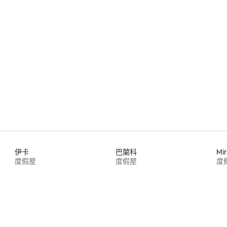
.0 的平均評分（滿分 5 分）
伊卡
巴蘭科
Mir
度假屋
度假屋
度