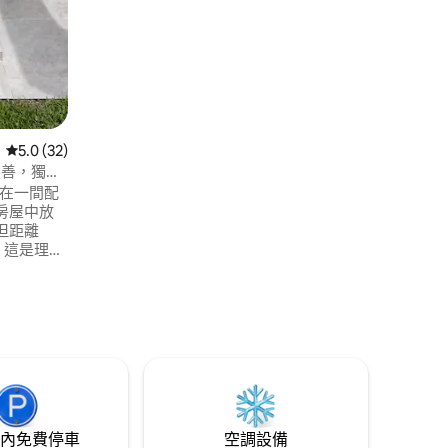
欣賞美麗的景色 配備光纖的高速網路連
線。
從 32 則評價中獲得 5.0 的平均評分（滿分 5 分）
5.0 (32)
物友善，獨自
。在一間配
房屋中放
，但距離
程。這是理想
有噪音。
農場雞
是如果你
公尺高的完
內免費停車
空調設備