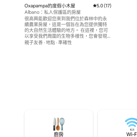
繫。 此外，您將獲得難忘的體驗，並發現
Oxapampa的度假小木屋
從 17 則評價中獲得 5
5.0 (17)
真正的咖
Albano：私人保護區的房屋
很高興能歡迎您來到我們位於森林中的永
續農業房屋，這是一個旨在為您提供獨特
的大自然生活體驗的地方。 在這裡，您可
以享受我們周圍的生物多樣性，您會發現
各種鳥類、猴子、本地動植物，豐富了我
親子友善
·
地點
·
準確性
們的環境。 房源有兩層：一樓有設備齊全
的廚房、餐廳、按摩浴缸、浴室和雙人
床，配有單人沙發床。 樓梯通往二樓，那
裡有一間配有加大雙人床的臥室、一個迷
你辦公室和配有螢幕的工作區域，以及一
個美麗的露臺，可欣賞森林和山脈的壯麗
景觀。 這個空間的特點是與大自然有著深
厚的聯繫，讓您可以觀察和欣賞最純粹的
野生動物。 然而，我們想提醒您，由於我
們環境的位置和生物豐富性，不建議對昆
蟲過敏的人入住此房源。 感謝您的理解，
希望您的住宿令人難忘，充滿大自然的奇
妙時刻。
廚房
Wi-F