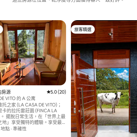
旅客精選
旅客精選
ca的房源
從 20 則評價中獲得 5.0 的平均評分（滿分 5
5.0 (20)
DE VITO 的 A 公寓
之家 (LA CASA DE VITO)；
卡的拉托雷莊園 (FINCA LA
在「世界上最
之地」享受獨特的體驗。享受最
點的特殊景觀；奧科納爾潟湖
·
地點
·
準確性
onal)。 您將與大自然建立聯