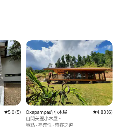
 分）
 分）
從 5 則評價中獲得 5.0 的平均評分（滿分 5 分）
5.0 (5)
Oxapampa的小木屋
從 6 則評價中獲得 4.
4.83 (6)
山間美麗小木屋。
地點
·
準確性
·
待客之道