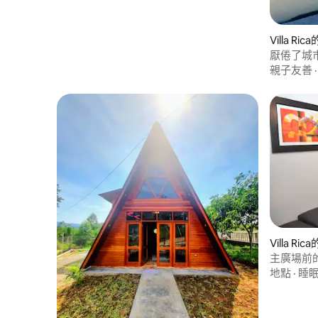
Villa Ri
厭倦了城市
的到來.....
親子友善
Villa Ri
主廣場前
地點
·
睡