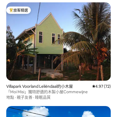
旅客精選
旅客精選榜首
Villapark Voorland Leliëndaal的小木屋
從 72 則評價
4.97 (72)
「Moi Misi」獨特舒適的木製小屋Commewijne
地點
·
親子友善
·
睡眠品質