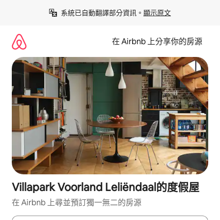
略
系統已自動翻譯部分資訊。
顯示原文
過
以
前
在 Airbnb 上分享你的房源
往
內
容
Villapark Voorland Leliëndaal的度假屋
在 Airbnb 上尋並預訂獨一無二的房源