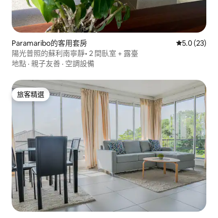
Paramaribo的客用套房
從 23 則評
5.0 (23)
陽光普照的蘇利南寧靜• 2 間臥室 + 露臺
地點
·
親子友善
·
空調設備
旅客精選
旅客精選