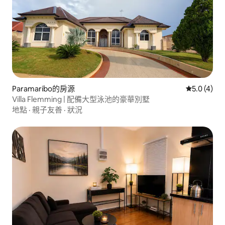
Paramaribo的房源
從 4 則評價
5.0 (4)
Villa Flemming | 配備大型泳池的豪華別墅
地點
·
親子友善
·
狀況