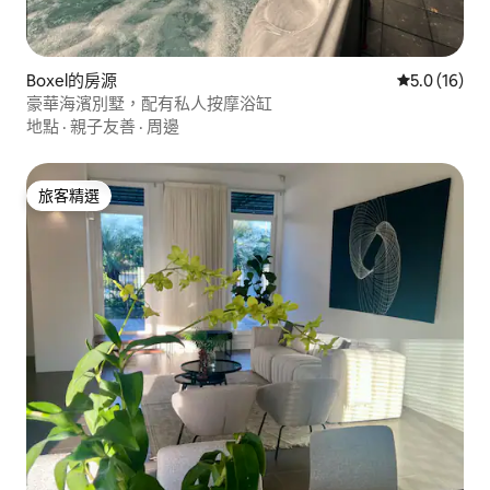
Boxel的房源
從 16 則評
5.0 (16)
豪華海濱別墅，配有私人按摩浴缸
地點
·
親子友善
·
周邊
旅客精選
旅客精選