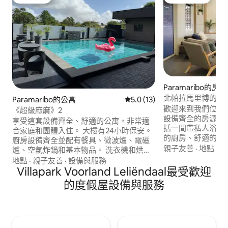
旅客精選
旅客精選榜首
Paramaribo的房源
北帕拉馬里博的舒
Paramaribo的公寓
從 13 則評價中獲得 5.0 的平
5.0 (13)
歡迎來到我們位於
《超級麻麻》2
設備齊全的房源！ 
享受這套設備齊全、舒適的公寓，非常適
括一間帶私人浴室
合家庭和團體入住。 大樓有24小時保安。
的廚房、舒適的起
廚房設備齊全並配有餐具、微波爐、電磁
和烘乾機的洗衣區
親子友善
·
地點
·
準
爐、空氣炸鍋和基本物品。 洗衣機和烘衣
家庭、小團體或商
機。 客廳和兩間臥室都有空調，所有房間
地點
·
親子友善
·
設備與服務
商店和熱門的週日
都有電視。 公寓和泳池提供毛巾。 泳池是
Villapark Voorland Leliëndaal最受歡迎
僅10分鐘路程。 
共用的（9間公寓），每週清潔一次。 車
的度假屋設備與服務
的住宿體驗！
庫可停 1 輛車 + 前面有 2 個泊車位。舒適又
方便！