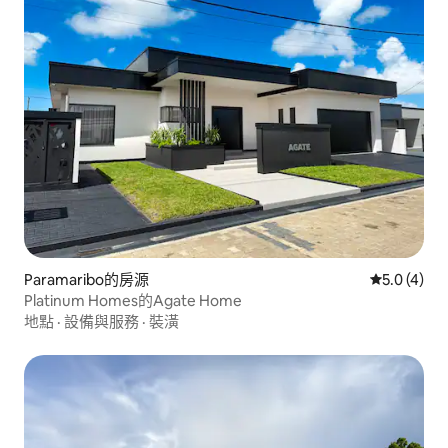
Paramaribo的房源
從 4 則評價
5.0 (4)
Platinum Homes的Agate Home
地點
·
設備與服務
·
裝潢