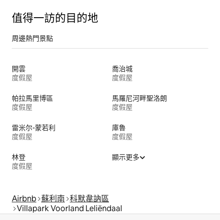
值得一訪的目的地
周邊熱門景點
開雲
喬治城
度假屋
度假屋
帕拉馬里博區
馬羅尼河畔聖洛朗
度假屋
度假屋
雷米尔-蒙若利
庫魯
度假屋
度假屋
林登
顯示更多
度假屋
Airbnb
蘇利南
科默韋訥區
Villapark Voorland Leliëndaal