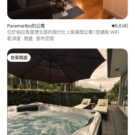
Paramaribo的公寓
從 4 則評價
5.0 (4)
位於帕拉馬里博北部的現代化 2 房單間公寓 l 空調和 WiFi
乾淨度
·
周邊
·
室內空間
旅客精選
旅客精選