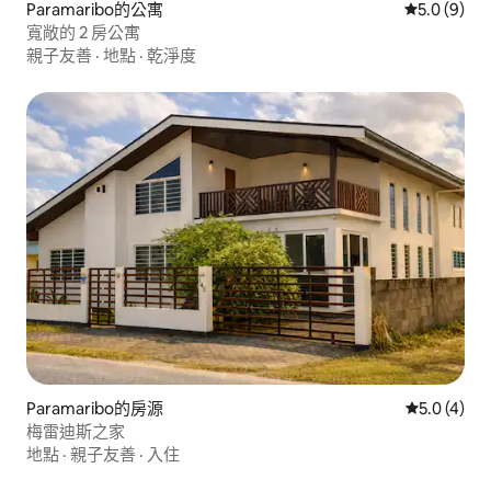
Paramaribo的公寓
從 9 則評價
5.0 (9)
寬敞的 2 房公寓
親子友善
·
地點
·
乾淨度
Paramaribo的房源
從 4 則評價
5.0 (4)
梅雷迪斯之家
地點
·
親子友善
·
入住