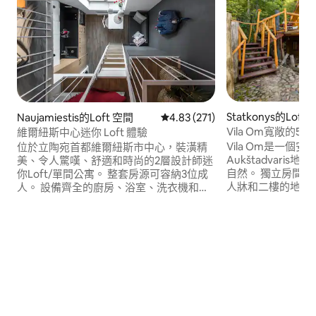
Statkonys的Loft
Naujamiestis的Loft 空間
從 271 則評價中獲得 4.83 的平
4.83 (271)
Vila Om寬敞的
維爾紐斯中心迷你 Loft 體驗
Vila Om是一個
位於立陶宛首都維爾紐斯市中心，裝潢精
Aukštadvari
美、令人驚嘆、舒適和時尚的2層設計師迷
自然。 獨立房間
你Loft/單間公寓。 整套房源可容納3位成
人牀和二樓的地板
人。 設備齊全的廚房、浴室、洗衣機和烘
冰箱和水壺。 房
乾機。 這座現代化的電梯建築位置便利，
欣賞Ungurys湖的壯麗景色。
步行即可抵達熱門的舊城區和維爾紐斯的
客可以免費享受現
其他令人驚嘆的地方。 從機場/火車站或巴
球、乒乓球、船隻
士站乘坐計程車/Uber僅需7分鐘（ 5-6歐
缸需額外收費。
元）。 大樓附近有停車位。 步行即可抵達
雜貨店IKI。