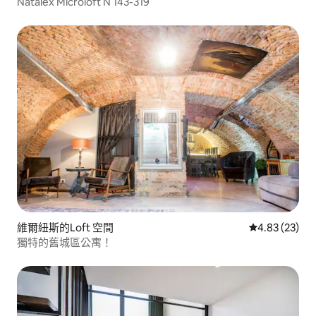
Natalex Microloft N 143-319
維爾紐斯的Loft 空間
從 23 則評價
4.83 (23)
獨特的舊城區公寓！