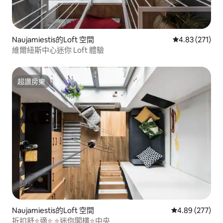
Naujamiestis的Loft 空間
從 271 則評價
4.83 (271)
維爾紐斯中心迷你 Loft 體驗
超讚房東
超讚房東
Naujamiestis的Loft 空間
從 277 則評價
4.89 (277)
折扣舒⭐️適⭐️ ⭐️迷你閣樓⭐️中央