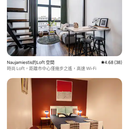
Naujamiestis的Loft 空間
從 38 則評價
4.68 (38)
時尚 Loft，距離市中心僅幾步之遙，高速 Wi-Fi