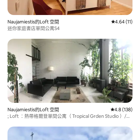
Naujamiestis的Loft 空間
從 11 則評價
4.64 (11)
迷你家庭書店單間公寓S4
Naujamiestis的Loft 空間
從 138 則評
4.8 (138)
; Loft ：熱帶格爾登單間公寓（ Tropical Grden Studio ）/配
有陽臺和壁爐