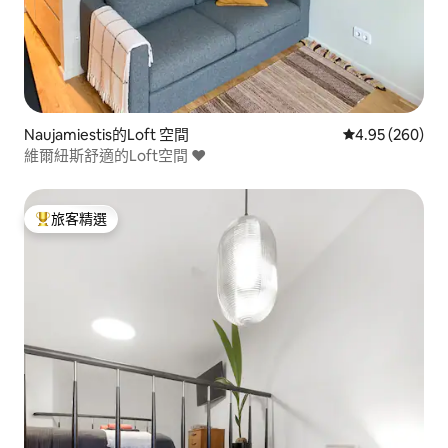
Naujamiestis的Loft 空間
從 260 則評價
4.95 (260)
維爾紐斯舒適的Loft空間 ❤️
旅客精選
旅客精選榜首