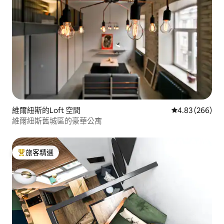
維爾紐斯的Loft 空間
從 266 則評價
4.83 (266)
維爾紐斯舊城區的豪華公寓
旅客精選
旅客精選榜首