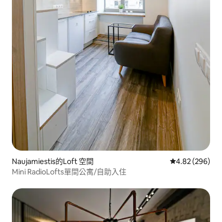
Naujamiestis的Loft 空間
從 296 則評價
4.82 (296)
Mini RadioLofts單間公寓/自助入住