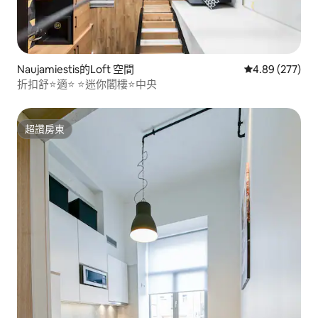
Naujamiestis的Loft 空間
從 277 則評價
4.89 (277)
折扣舒⭐️適⭐️ ⭐️迷你閣樓⭐️中央
超讚房東
超讚房東