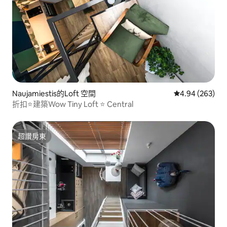
Naujamiestis的Loft 空間
從 263 則評價
4.94 (263)
折扣⭐️建築Wow Tiny Loft ⭐️ Central
超讚房東
超讚房東