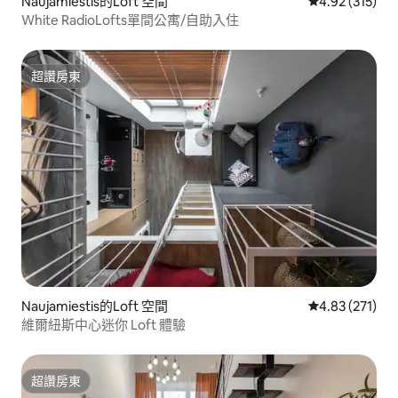
Naujamiestis的Loft 空間
從 315 則評價
4.92 (315)
White RadioLofts單間公寓/自助入住
超讚房東
超讚房東
Naujamiestis的Loft 空間
從 271 則評價
4.83 (271)
維爾紐斯中心迷你 Loft 體驗
超讚房東
超讚房東