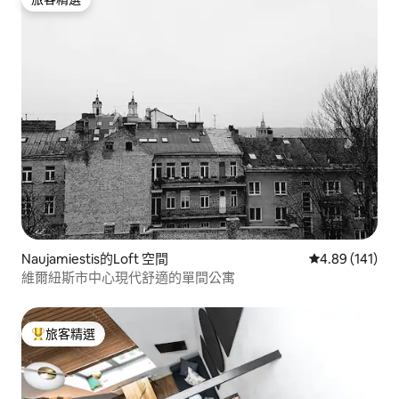
旅客精選
Naujamiestis的Loft 空間
從 141 則評價
4.89 (141)
維爾紐斯市中心現代舒適的單間公寓
旅客精選
旅客精選榜首