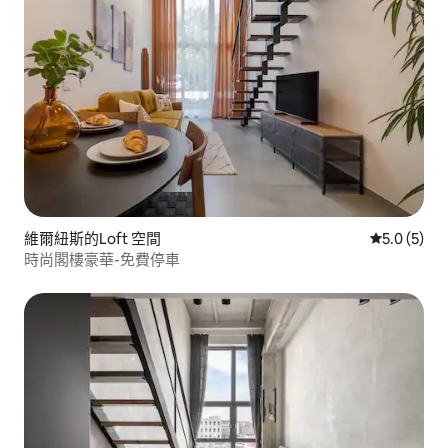
維爾紐斯的Loft 空間
從 5 則評價
5.0 (5)
時尚閣樓豪華-免費停車