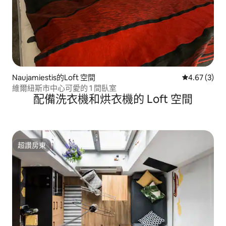
Naujamiestis的Loft 空間
從 3 則評價
4.67 (3)
維爾紐斯市中心可愛的 1 間臥室
配備洗衣機和烘衣機的 Loft 空間
超讚房東
超讚房東