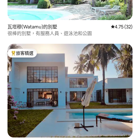
瓦塔穆(Watamu)的別墅
從 32 則評價
4.75 (32)
很棒的別墅，有服務人員、遊泳池和公園
旅客精選
旅客精選榜首