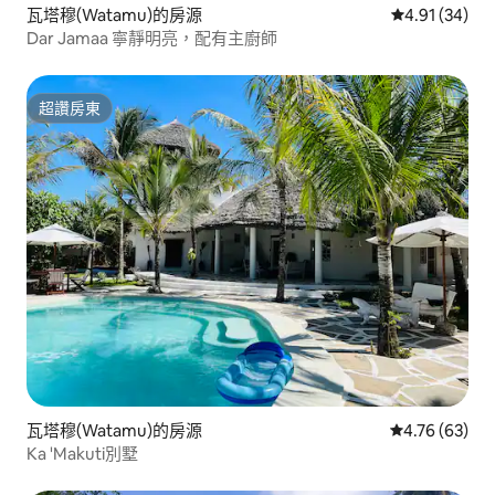
瓦塔穆(Watamu)的房源
從 34 則評價
4.91 (34)
Dar Jamaa 寧靜明亮，配有主廚師
超讚房東
超讚房東
瓦塔穆(Watamu)的房源
從 63 則評價
4.76 (63)
Ka 'Makuti別墅