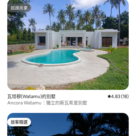
超讚房東
超讚房東
瓦塔穆(Watamu)的別墅
從 18 則評價
4.83 (18)
Ancora Watamu：獨立的斯瓦希里別墅
旅客精選
旅客精選