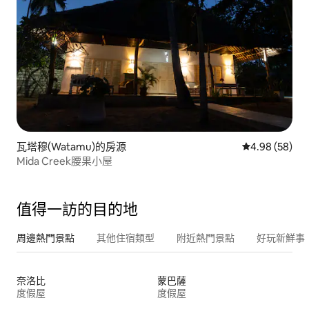
瓦塔穆(Watamu)的房源
從 58 則評價
4.98 (58)
Mida Creek腰果小屋
值得一訪的目的地
周邊熱門景點
其他住宿類型
附近熱門景點
好玩新鮮事
奈洛比
蒙巴薩
度假屋
度假屋