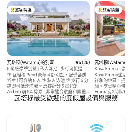
旅客精選
旅客精選
旅客精選榜首
旅客精選榜首
瓦塔穆(Watamu)的別墅
從 26 則評價中獲得 5 的平均
5 (26)
瓦塔穆(Watamu)
5 星級豪華別墅 | 私人泳池 | 步行可抵達海
Kasa Emma -
灘
池）
🌴 瓦塔穆 Pearl 豪華 4 卧別墅，配備套房
Kasa Emma坐落在
浴室 | 可容納 8 人 🌴 私人泳池 🌴 步行 5 分
祥和的地區，提供
鐘即可抵達海灘 ⭐ 房客評分 5 星 | 🏆
驗。享受精心修剪的美麗
Airbnb 前 5% 房源 - 非常適合家庭和團體
Emma有2間臥室
瓦塔穆最受歡迎的度假屋設備與服務
入住。 - 日落景觀 這棟別墅提供隱私、舒
立淋浴間）、廚房
適和寧靜的氛圍，還有熱帶花園 🌴 📍黃金
休息室，露臺上有小型泳池。
地段–附近的一切： ✈️馬林迪機場– 25分鐘
鐘即可抵達美麗的Turtl
🛍瓦塔穆購物中心–開車2分鐘 🌅 Mida
含每日客房清潔。
Creek – 日落與觀鳥 🐍Bio-Ken蛇農場–車
接送和各種當地觀
程3分鐘 ⛳ 沃塔穆高爾夫和板網球俱樂部