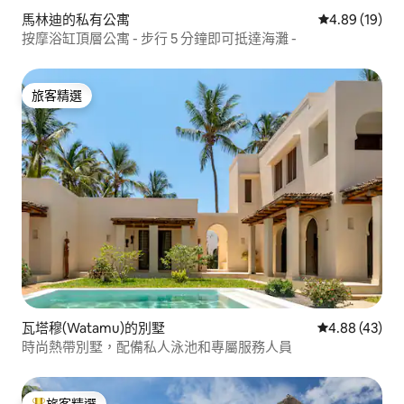
馬林迪的私有公寓
從 19 則評價
4.89 (19)
按摩浴缸頂層公寓 - 步行 5 分鐘即可抵達海灘 -
旅客精選
旅客精選
瓦塔穆(Watamu)的別墅
從 43 則評價
4.88 (43)
時尚熱帶別墅，配備私人泳池和專屬服務人員