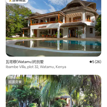
旅客精選
旅客精選榜首
瓦塔穆(Watamu)的別墅
從 26 則
5 (26)
Ibambe Villa, plot 32, Watamu, Kenya
超讚房東
超讚房東