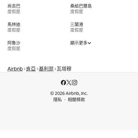
尚吉巴
桑給巴爾島
度假屋
度假屋
馬林迪
三蘭港
度假屋
度假屋
阿魯沙
顯示更多
度假屋
Airbnb
肯亞
基利菲
瓦塔穆
© 2026 Airbnb, Inc.
隱私
相關條款