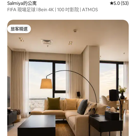
Salmiya的公寓
從 53 則評
5.0 (53)
FIFA 現場足球 l Bein 4K | 100 吋影院 | ATMOS
旅客精選
旅客精選