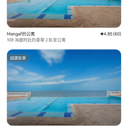
Mangaf的公寓
從 60 則評價
4.85 (60)
108 海邊附近的豪華 2 臥室公寓
超讚房東
超讚房東