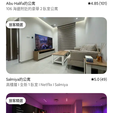
Abu Halifa的公寓
從 101 則評價
4.85 (101)
106 海邊附近的豪華 2 臥室公寓
旅客精選
旅客精選
Salmiya的公寓
從 49 則評
5.0 (49)
高樓層 I 全新 1 臥室 I Netflix I Salmiya
旅客精選
旅客精選