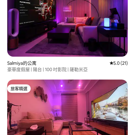
Salmiya的公寓
從 21 則評
5.0 (21)
豪華度假屋 | 陽台 | 100 吋影院 | 薩勒米亞
旅客精選
旅客精選