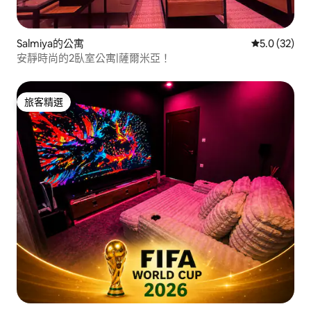
Salmiya的公寓
從 32 則評
5.0 (32)
安靜時尚的2臥室公寓|薩爾米亞！
旅客精選
旅客精選