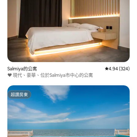
Salmiya的公寓
從 324 則評價
4.94 (324)
♥ 現代、豪華、位於Salmiya市中心的公寓
超讚房東
超讚房東