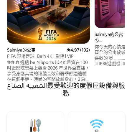
Salmiya的公寓
🌎
PS5♦️5GWifi♦️Bein♦️
你今天的心情是什麼？
Salmiya的公寓
從 102 則評價中獲得 4.97 的平
4.97 (102)
Hue 💡
齊全的公寓放鬆身
FIFA 現場足球 l Bein 4K | 影院 l VIP
喜歡的 😍 ………………………. 配備熱門遊戲的
⚽️⚽️ ⚽ 透過 beIN Sports 以 4K 畫質在 100
👉🏼PS5遊戲機 
吋電影院螢幕上觀看 2026 年世界盃直播，
浸式體驗 👉🏼 5G超速WiFi 
享受身臨其境的環繞音效和奢華舒適體驗
👉🏼Bein運動 👉🏼65吋4K三星QLED電視，配
在這個平靜、時尚的空間放鬆身心，2 房公
備Netflix、Amazon 
الشعيبه الصناع最受歡迎的度假屋設備與服
寓，設備齊全⚽️⚽️⚽️ ✅ 100 吋 QLED 電視 -
備👉🏼65吋LG 4K
🎥 ✅ SONY HTA9 DOLBY ATMOS 喇叭 ✅
務
Bowers & Wilkins 組成 Duo ✅ PHILIPS
HUE LIGHT ✅ Apple TV、Gogle TV、 主
臥室有✅65 吋 4K UHD 智慧電視 🛌 ✅ 5G
高速網路 ✅ Netflix、Disney+、Osn、
Prime ✅ Starzplay、SonyLIV、ZeeTV、
Tod ✅ 自助入住／退房