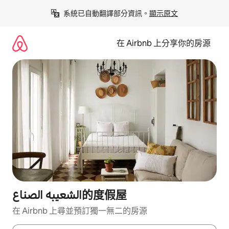
略
系統已自動翻譯部分資訊。
顯示原文
過
以
前
在 Airbnb 上分享你的房源
往
內
容
الشعيبه الصناع的度假屋
在 Airbnb 上尋並預訂獨一無二的房源