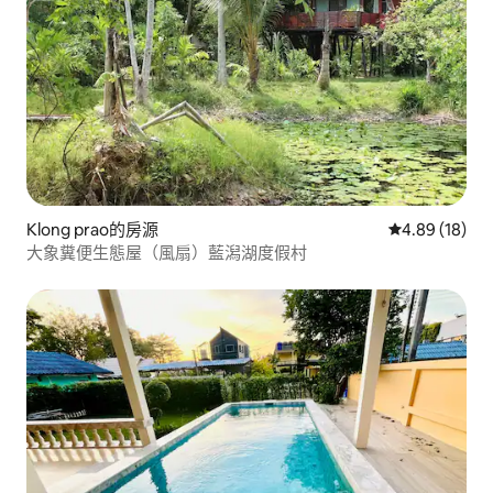
Klong prao的房源
從 18 則評價
4.89 (18)
大象糞便生態屋（風扇）藍潟湖度假村