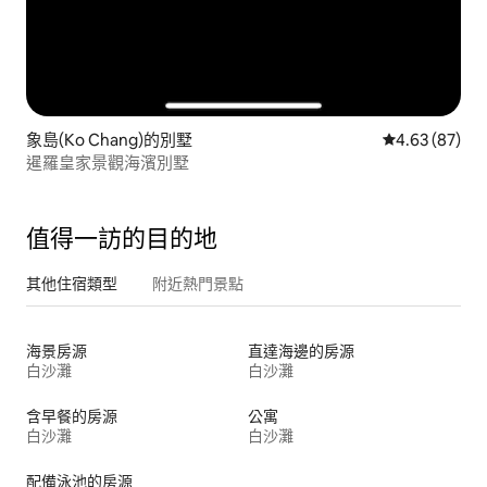
象島(Ko Chang)的別墅
從 87 則評價
4.63 (87)
暹羅皇家景觀海濱別墅
值得一訪的目的地
其他住宿類型
附近熱門景點
海景房源
直達海邊的房源
白沙灘
白沙灘
含早餐的房源
公寓
白沙灘
白沙灘
配備泳池的房源