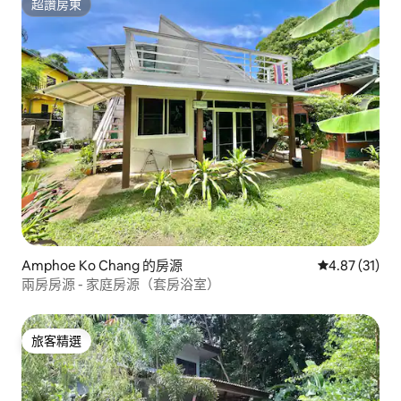
超讚房東
超讚房東
Amphoe Ko Chang 的房源
從 31 則評價
4.87 (31)
兩房房源 - 家庭房源（套房浴室）
旅客精選
旅客精選