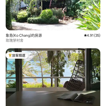
象島(Ko Chang)的房源
從 35 則評價
4.91 (35)
玫瑰芽村舍
旅客精選
旅客精選榜首