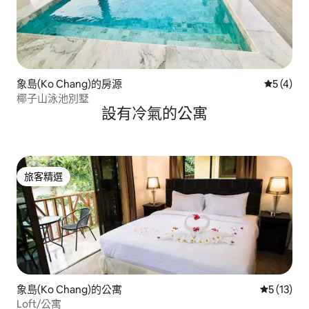
象島(Ko Chang)的房源
從 4 則
5 (4)
椰子山泳池別墅
設有冷氣的公寓
旅客精選
旅客精選
象島(Ko Chang)的公寓
從 13 則
5 (13)
Loft/公寓