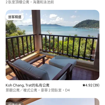
2 臥室頂樓公寓，海灘和泳池前
旅客精選
旅客精選
Koh Chang, Trat的私有公寓
從 39 則評價
4.92 (39)
景觀公寓／複式公寓，豪華 2 間臥室，D4
超讚房東