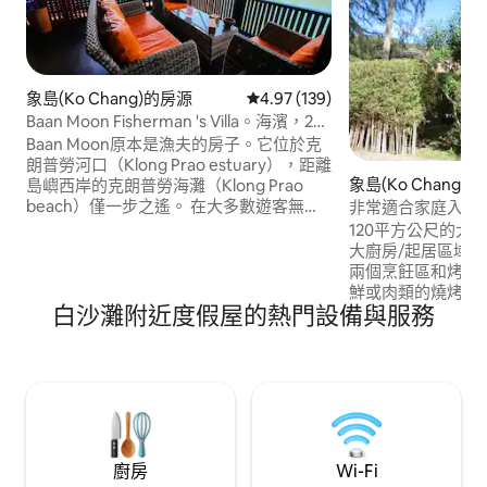
象島(Ko Chang)的房源
從 139 則評價中獲得 4.97 的平
4.97 (139)
Baan Moon Fisherman 's Villa。海濱，2
間臥室。
Baan Moon原本是漁夫的房子。它位於克
朗普勞河口（Klong Prao estuary），距離
象島(Ko Chang)
島嶼西岸的克朗普勞海灘（Klong Prao
beach）僅一步之遙。 在大多數遊客無法
非常適合家庭入住
看到和體驗的區域，享受更真實的象島住
120平方公尺的大
宿體驗。 這是一個安靜的地方，遠離人
大廚房/起居區域。
群，非常適合任何在度假時擔心社交距離
兩個烹飪區和烤肉
的人。此地區沒有人群或大型團體。 象島
鮮或肉類的燒烤架。 距離我們的私人
（和桐艾府）沒有新型冠狀病毒病例。
白沙灘附近度假屋的熱門設備與服務
僅30公尺，非常適
臺可供戶外娛樂，
一間配有洗衣機，
淨。 房子設備齊全。我們有無線光纖寬頻
和40英寸電視，
Playstation。
廚房
Wi-Fi