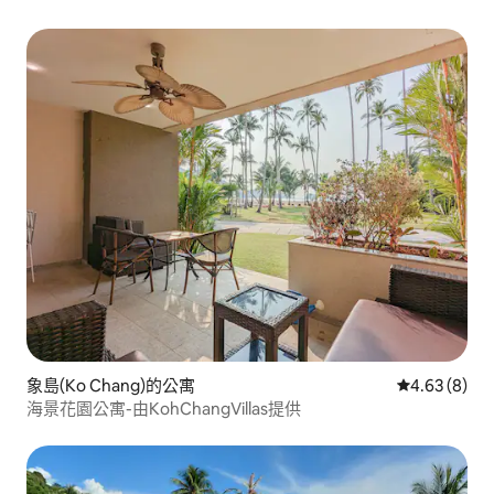
象島(Ko Chang)的公寓
從 8 則評價
4.63 (8)
海景花園公寓-由KohChangVillas提供