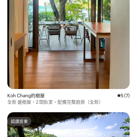
Koh Chang的樹屋
從 7 則
5 (7)
全新 邊樹屋，2 間臥室，配備完整廚房（全新）
超讚房東
超讚房東