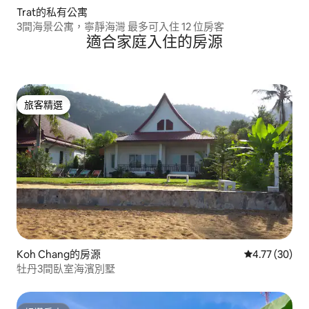
Trat的私有公寓
3間海景公寓，寧靜海灣 最多可入住 12 位房客
適合家庭入住的房源
旅客精選
旅客精選
Koh Chang的房源
從 30 則評價
4.77 (30)
牡丹3間臥室海濱別墅