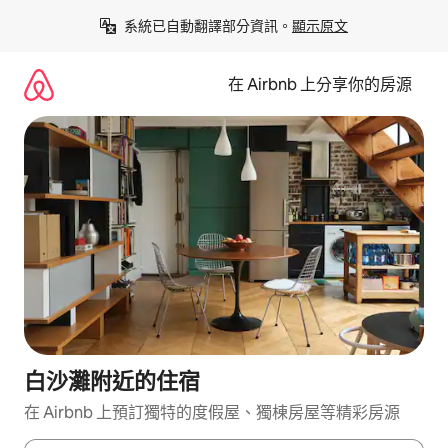
略
系統已自動翻譯部分資訊。
顯示原文
過
以
前
在 Airbnb 上分享你的房源
往
內
容
白沙灘附近的住宿
在 Airbnb 上預訂獨特的度假屋、獨棟房屋等精彩房源