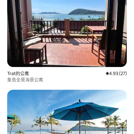
Trat的公寓
從 27 則評價
4.93 (27)
象島全景海景公寓