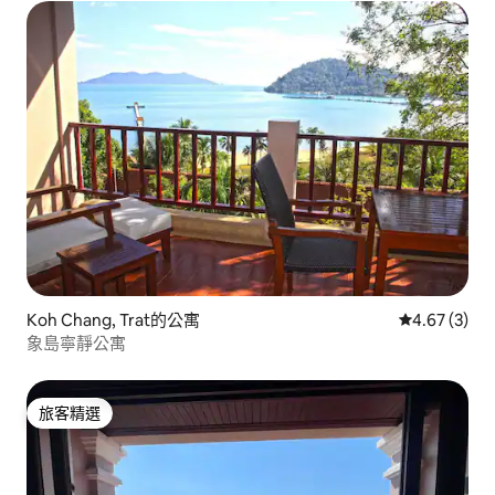
Koh Chang, Trat的公寓
從 3 則評價
4.67 (3)
象島寧靜公寓
旅客精選
旅客精選