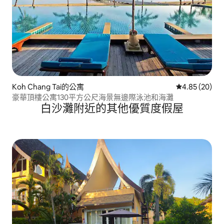
Koh Chang Tai的公寓
從 20 則評價
4.85 (20)
豪華頂樓公寓130平方公尺海景無邊際泳池和海灘
白沙灘附近的其他優質度假屋