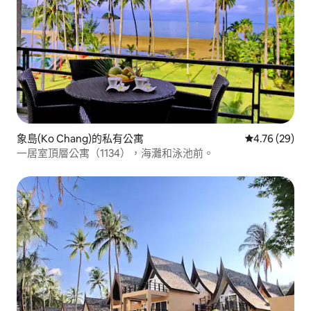
象島(Ko Chang)的私有公寓
從 29 則評價
4.76 (29)
一居室頂層公寓（1134），海灘和泳池前。