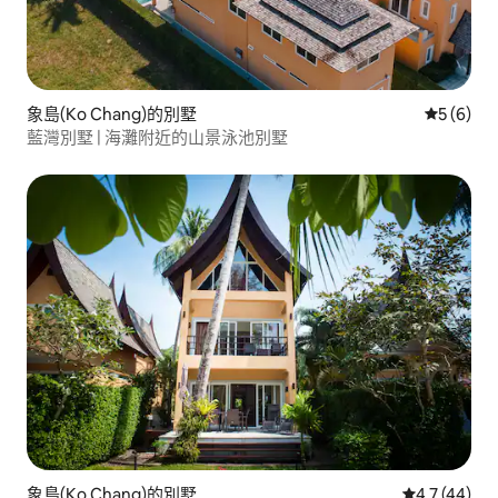
象島(Ko Chang)的別墅
從 6 則
5 (6)
藍灣別墅 | 海灘附近的山景泳池別墅
象島(Ko Chang)的別墅
從 44 則評
4.7 (44)