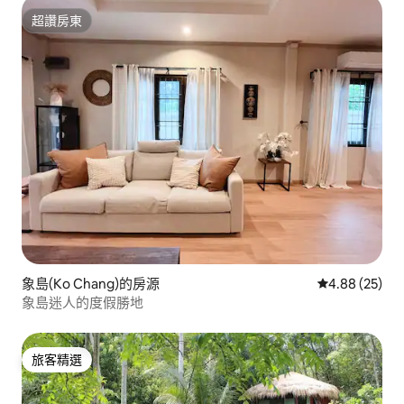
超讚房東
超讚房東
象島(Ko Chang)的房源
從 25 則評價
4.88 (25)
象島迷人的度假勝地
旅客精選
旅客精選