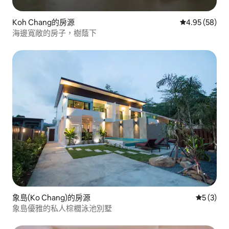
Koh Chang的房源
從 58 則評價
4.95 (58)
海邊寬敞的房子，樹蔭下
象島(Ko Chang)的房源
從 3 則
5 (3)
象島優雅的私人棕櫚泳池別墅