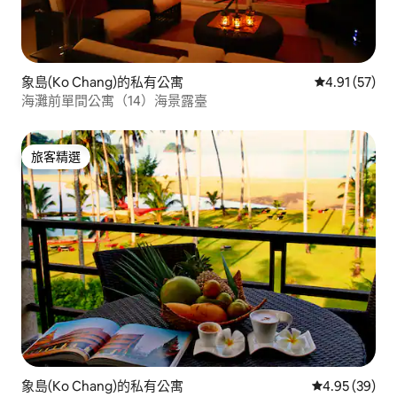
象島(Ko Chang)的私有公寓
從 57 則評價
4.91 (57)
海灘前單間公寓（14）海景露臺
旅客精選
旅客精選
象島(Ko Chang)的私有公寓
從 39 則評價
4.95 (39)