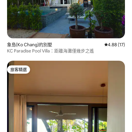
象島(Ko Chang)的別墅
從 17 則評價
4.88 (17)
KC Paradise Pool Villa：距離海灘僅幾步之遙
旅客精選
旅客精選