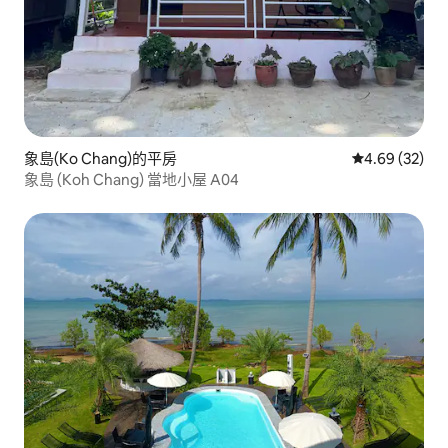
象島(Ko Chang)的平房
從 32 則評價
4.69 (32)
象島 (Koh Chang) 當地小屋 A04