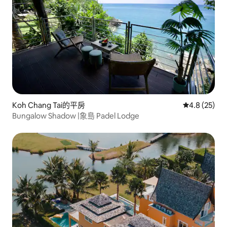
Koh Chang Tai的平房
從 25 則評
4.8 (25)
Bungalow Shadow |象島 Padel Lodge