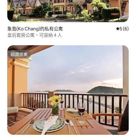
象島(Ko Chang)的私有公寓
從 6 則
5 (6)
皇后套房公寓，可容納 4 人
超讚房東
超讚房東