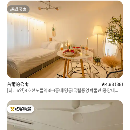
超讚房東
超讚房東
首爾的公寓
從 88 則評價
4.88 (88)
[최대6인]9호선노들역3분I홍대l명동l국립중앙박물관I중앙대
lBTSl이태원I서울역l김포공항
旅客精選
旅客精選榜首