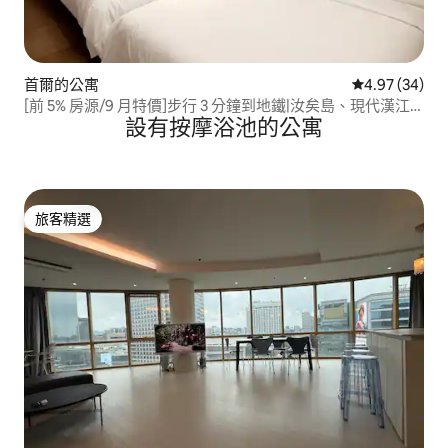
首爾的公寓
從 34 則評價
4.97 (34)
[前 5% 房源/9 月特價]步行 3 分鐘到地鐵|汝矣島、現代漢江
設有按摩浴池的公寓
公園、首爾站、光化門、明洞、弘大、永登浦
旅客精選
旅客精選