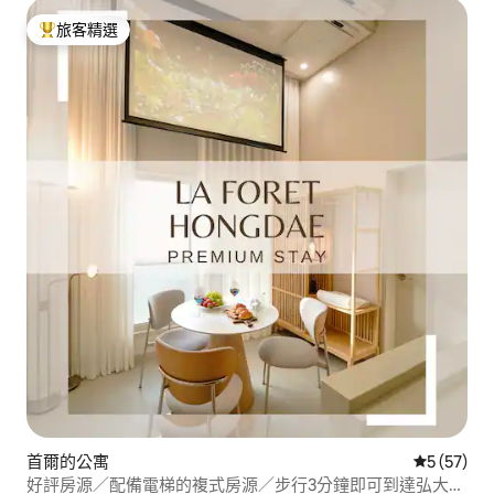
旅客精選
旅客精選榜首
首爾的公寓
從 57 則
5 (57)
好評房源／配備電梯的複式房源／步行3分鐘即可到達弘大，