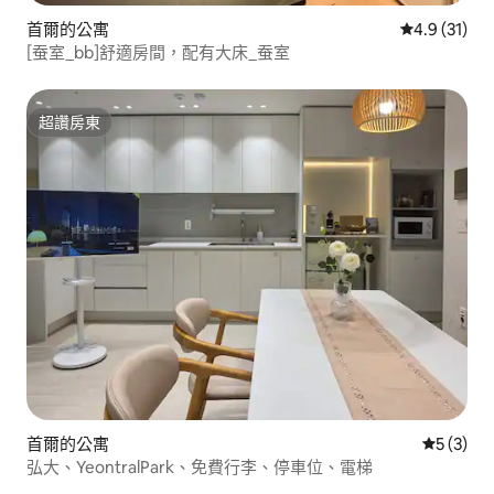
首爾的公寓
從 31 則評
4.9 (31)
[蚕室_bb]舒適房間，配有大床_蚕室
超讚房東
超讚房東
首爾的公寓
從 3 則
5 (3)
弘大、YeontralPark、免費行李、停車位、電梯