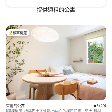
提供週租的公寓
旅客精選
旅客精選榜首
首爾的公寓
從 20 則
5 (20)
[獨棟房屋] 機場巴士 3 分鐘·市中心的祕密花園｜弘大·新村站