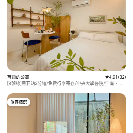
首爾的公寓
從 32 則評價
4.91 (32)
[9號線]黑石站2分鐘/免費行李寄存/中央大學醫院/江南、明
洞、弘大/汝矣島漢江公園/機場巴士直達
旅客精選
旅客精選