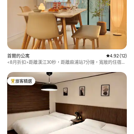
首爾的公寓
從 12 則評價
4.92 (12)
<8月折扣>距離漢江30秒，距離麻浦站7分鐘，寬敞的住宿，
最多可容納8人 #明洞 #東大門 #鐘路 #弘大 #汝矣島
旅客精選
旅客精選榜首