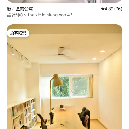
麻浦區的公寓
從 76 則評價
4.89 (76)
設計師ON:the zip in Mangwon #3
旅客精選
旅客精選