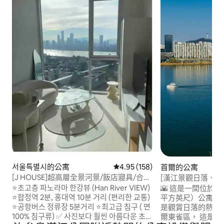
서울특별시的公寓
從 158 則評價中獲得 4.95 的平
4.95 (158)
首爾的公寓
[J HOUSE]超高層全景河景/飯店寢具/合井
[漢江景觀日落、日落
站2分鐘弘大站10分鐘
光化門/梨泰院 #仁
⭐️초고층 파노라마 한강뷰 (Han River VIEW)
🌇 這是一間位於首爾
南大門市場
⭐️합정역 2분, 홍대역 10분 거리 (편리한 교통)
平方英尺）公寓，
⭐️공항버스 정류장 5분거리 ⭐️최고급 침구 ( 면
是觀賞日落的熱門地點。
100% 침구류) ✅ 사진보다 훨씬 아름다운 초고
爾東雀區， 這是