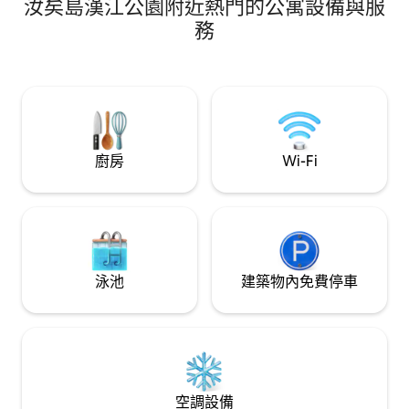
汝矣島漢江公園附近熱門的公寓設備與服
층 한강뷰 (저층과차원이다름) ✅ 여행의 안락
景點，可以欣賞漢
하고 편안한 숙소, 기념일의 설레임에 도움이
落。 您可以享受
務
되도록 객실 잘 준비하겠습니다. ✅ 청결과 보
煙火節。 🚉最佳位置和交通便利性 步行5
안을 우선순위로 운영됩니다. 게스트님들에게
分鐘🚶‍♀️，位於9
최고의 서비스를 보답하겠습니다! 🏠 거실 -
南、龍山、汝矣島
멀티충전기 (타입별로 충전가능) - 65인치 삼
泰院等主要地區非常
성 스마트 TV (NETFLIX,YOUTUBE 프리미엄)
務（收費） 🏞️自
- 빌트인 에어컨+공기청정기 - Free SUPER
個大公園散步和輕鬆
WiFi - GRANHAND Sachet 🏠 주방 - 2인용
可抵達諾德島和漢
그릇세트 +기본 조리도구 - 냉장고 냉동고 -인
廚房
Wi-Fi
您也可以同時感受大
덕션, 전자렌지+ 세탁기 -와인잔 🛁화장실 -
臺觀賞🎆漢江煙火
핸드워시 - 칫솔,치약,레이디 세트 - 호텔 수건
觀，同時觀賞Netfl
- 호텔 바스타올 (요청시) - 샴푸, 컨디셔너,바
設計和乾淨的室內 
디워시 - 초고속 엘레베이터
門市場）餐廳和南山韓
是您在 Biopia
泳池
建築物內免費停車
空調設備