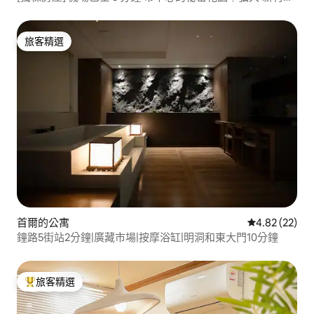
7 分鐘·Severance 5 分鐘
旅客精選
旅客精選
首爾的公寓
從 22 則評價
4.82 (22)
鐘路5街站2分鐘|廣藏市場|按摩浴缸|明洞和東大門10分鐘
旅客精選
旅客精選榜首