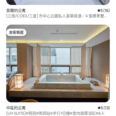
首爾的公寓
從 16 則
5 (16)
[江南/COEX/三星] 市中心公園私人豪華房源／4 張標準雙人
床／最多 10 人／3 間臥室
旅客精選
旅客精選
中區的公寓
從 13 則
5 (13)
[UH SUITE]#明洞#明洞站#步行1分鐘#室內按摩浴缸#6人