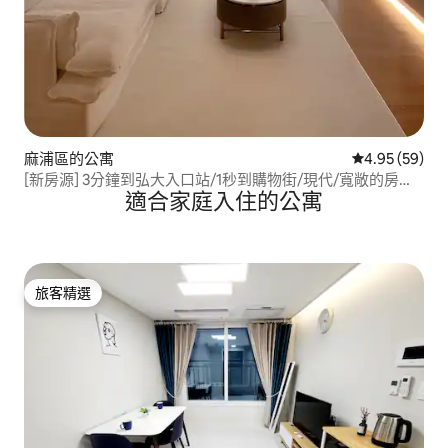
麻浦區的公寓
從 59 則評價
4.95 (59)
[新房源] 3分鐘到弘大入口站/1秒到購物街/現代/寬敞的房子/
適合家庭入住的公寓
最佳位置
旅客精選
旅客精選