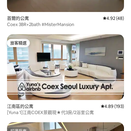
首爾的公寓
從 48 則評價
4.92 (48)
Coex 3BR+2bath #MisterMansion
旅客精選
旅客精選
江南區的公寓
從 193 則評價
4.89 (193)
[Yuna 1]江南COEX景觀現★代3房/2浴室公寓
超讚房東