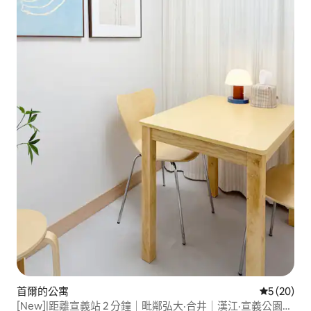
首爾的公寓
從 20 則
5 (20)
[New]|距離宣義站 2 分鐘｜毗鄰弘大·合井｜漢江·宣義公園｜