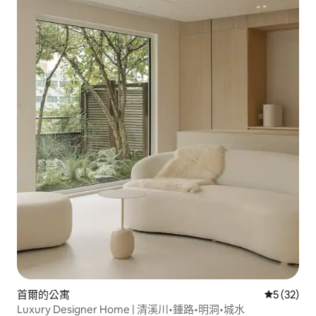
首爾的公寓
從 32 則
5 (32)
Luxury Designer Home | 清溪川•鍾路•明洞•城水