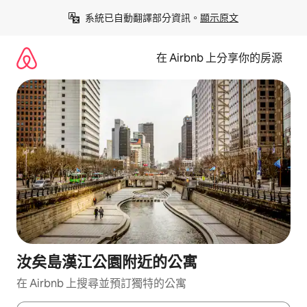
略
系統已自動翻譯部分資訊。
顯示原文
過
以
前
在 Airbnb 上分享你的房源
往
內
容
汝矣島漢江公園附近的公寓
在 Airbnb 上搜尋並預訂獨特的公寓