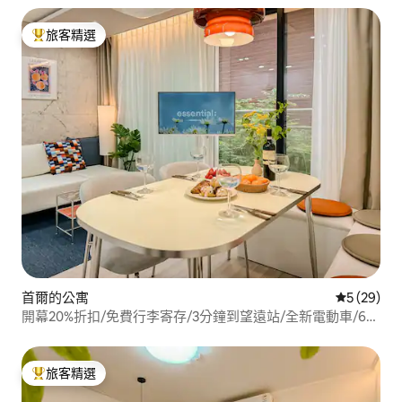
旅客精選
旅客精選榜首
首爾的公寓
從 29 則
5 (29)
開幕20%折扣/免費行李寄存/3分鐘到望遠站/全新電動車/6
人/1分鐘到便利商店/3分鐘到Olive Young/弘大/明洞/南山
旅客精選
旅客精選榜首