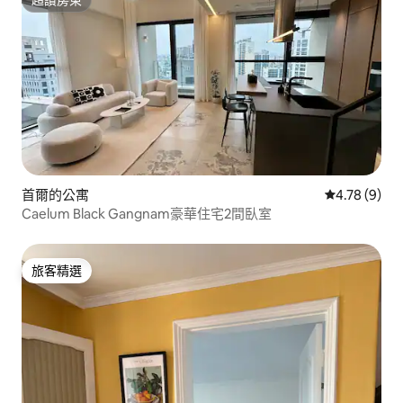
超讚房東
首爾的公寓
從 9 則評價
4.78 (9)
Caelum Black Gangnam豪華住宅2間臥室
旅客精選
旅客精選