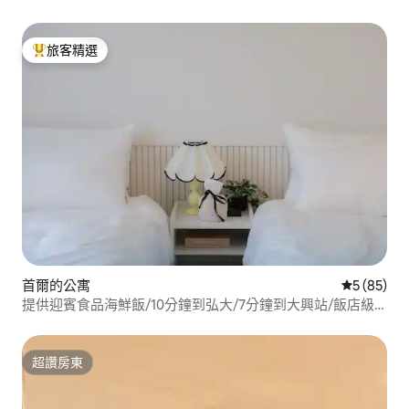
15分鐘即可到達明洞，適合親朋好友入住／行李寄存／地暖
旅客精選
旅客精選榜首
首爾的公寓
從 85 則
5 (85)
提供迎賓食品海鮮飯/10分鐘到弘大/7分鐘到大興站/飯店級
品質/免費提前入住和行李寄存/最佳位置
超讚房東
超讚房東