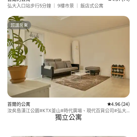
弘大入口站步行5分鐘 ｜ 9樓市景 ｜ 飯店式公寓
超讚房東
超讚房東
首爾的公寓
從 24 則評價
4.96 (24)
汝矣島漢江公園#KTX釜山#時代廣場、現代百貨公司#弘大
獨立公寓
街#高尺圓頂體育館 K-POP#寬敞的客廳#歡迎團體入住