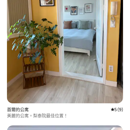
首爾的公寓
從 9 則
5 (9)
美麗的公寓。梨泰院最佳位置！