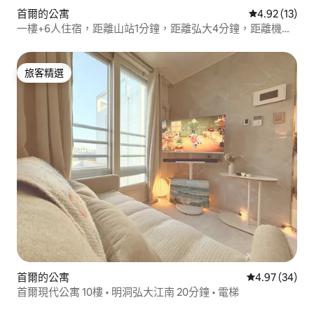
首爾的公寓
從 13 則評價
4.92 (13)
一樓+6人住宿，距離山站1分鐘，距離弘大4分鐘，距離機場
巴士站步行3分鐘，距離漢江公園步行1分鐘，免費行李寄存
旅客精選
旅客精選
首爾的公寓
從 34 則評價
4.97 (34)
首爾現代公寓 10樓 • 明洞弘大江南 20分鐘 • 電梯