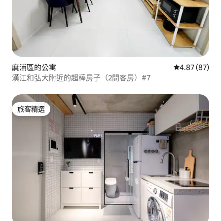
麻浦區的公寓
從 87 則評價
4.87 (87)
漢江和弘大附近的超棒房子（2間客房）#7
旅客精選
旅客精選