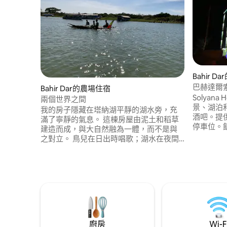
Bahir 
巴赫達爾
Bahir Dar的農場住宿
Solyana
兩個世界之間
景、湖泊
我的房子隱藏在塔納湖平靜的湖水旁，充
酒吧。提供
滿了寧靜的氣息。 這棟房屋由泥土和稻草
停車位。
建造而成，與大自然融為一體，而不是與
獨立浴室
之對立。 鳥兒在日出時唱歌；湖水在夜間
鞋和免費
低語。 每個早晨都充滿活力，每個傍晚都
服務和美
充滿溫暖。 番石榴樹在微風中搖曳，結出
車、自行
甜美的果實，並提供陰涼的遮蔭。 距離湖
賃，該地
泊只有三分鐘路程，但遠離了世上的喧
囂。 ❤️ 在這裡，時間流逝得更慢，靈魂記
得什麼是寧靜。
廚房
Wi-F