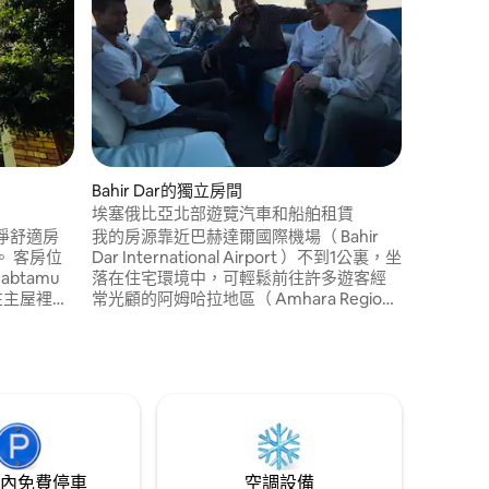
立即預訂
套廚房、
服務。 這間現代化的小屋坐落在城市的喧
囂中，坐落
著豐富多
人興奮和
非常適合
至更適合
Bahir Dar的獨立房間
埃塞俄比亞北部遊覽汽車和船舶租賃
淨舒適房
我的房源靠近巴赫達爾國際機場（ Bahir
 客房位
Dar International Airport ）不到1公裏，坐
abtamu
落在住宅環境中，可輕鬆前往許多遊客經
住在主屋裡。
常光顧的阿姆哈拉地區（ Amhara Region
露台、一
）和Bahir Dar。適合家庭的活動。 您會因
我們提供
爲房源的地理位置而愛上我的房源。 我的
和塔納湖
房源非常適合有小孩的家庭。
的導覽服務。
內免費停車
空調設備