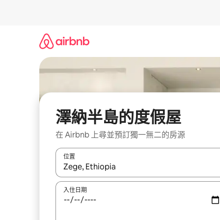
略
過
以
前
往
內
容
澤納半島的度假屋
在 Airbnb 上尋並預訂獨一無二的房源
位置
如有搜尋結果，瀏覽內容時請使用上下箭頭，或輕
入住日期