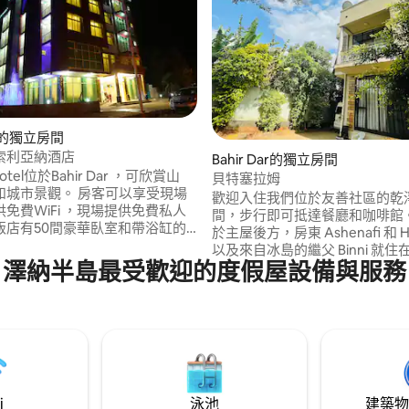
Dar的獨立房間
索利亞納酒店
Bahir Dar的獨立房間
 Hotel位於Bahir Dar ，可欣賞山
貝特塞拉姆
和城市景觀。 房客可以享受現場
歡迎入住我們位於友善社區的乾
免費WiFi ，現場提供免費私人
間，步行即可抵達餐廳和咖啡館。
飯店有50間豪華臥室和帶浴缸的
於主屋後方，房東 Ashenafi 和 H
。 為了您的舒適，您可以找到拖
以及來自冰島的繼父 Binni 就
洗漱用品-房源提供免費穿梭巴士
澤納半島最受歡迎的度假屋設備與服務
一個配有烤肉區和舒適座位的大
髮師。此飯店提供免費使用自行
間共用浴室、淋浴間和洗衣機。 
車租賃、旅遊服務臺和汽車租
機場接送服務，以及城市、街區
區非常適合騎自行車。
(Lake Tana) 與其古老修道院
i
泳池
建築物