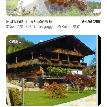
濱湖采爾(Zell am See)的房源
從 258 則評價
4.96 (258)
索菲亞之家 | 位於 Unterguggen 的 Kaiser 家族
超讚房東
超讚房東