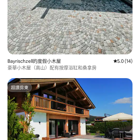
Bayrischzell的度假小木屋
從 14 則評
5.0 (14)
豪華小木屋（高山）配有按摩浴缸和桑拿房
超讚房東
超讚房東