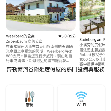
Weerberg的公寓
從 192 則評價中獲得 5.0 的平
5.0 (192)
Steinberg am R
Zirbenbaum 度假公寓
小木屋
小溪旁的度假屋/設計
在蒂羅爾州因斯布魯克山谷南側的美麗陽
羅法恩山麓施泰因貝格 (
光高原上享受您的假期，Weerberg海拔
Rofan) 被授予
880公尺。無論您是徒步旅行、騎山地自
1000 公尺以上
行車或 滑雪，距離最近的城市施瓦茨
觀中提供寧靜和放
(Schwaz) 9 公里，距離因斯布魯克
齊勒爾河谷附近度假屋的熱門設備與服務
中，您可以欣賞到小溪的美
(Innsbruck) 約 20 公里，距離齊爾塔爾谷
勞煙消雲散。 住
(Zillertal) 約 30 公里，距離瓦滕斯
備，讓您一起烹飪
(Wattens) 的施華洛世奇水晶世界
立即營造出舒適的
(Swarovski Kristallwelten) 7.5 公里，無論
大的湖泊阿亨湖 (Ach
是想開車還是想放鬆，我們的房子位於韋
爾貝格 (Weerberg) 的中心，因此每個人
都能找到他們想要的。 步行 10 分鐘即可抵
達麵包店和超市。
廚房
Wi-Fi