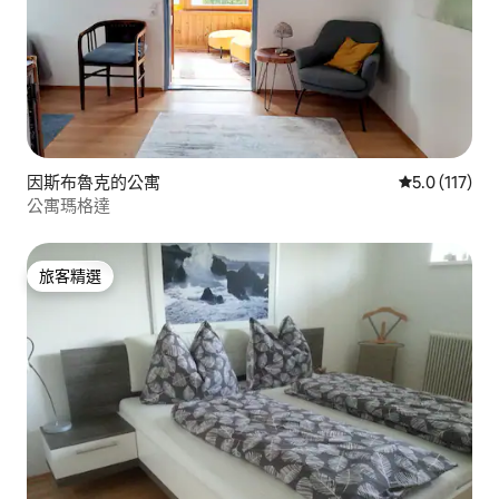
因斯布魯克的公寓
從 117 則評
5.0 (117)
公寓瑪格達
旅客精選
旅客精選