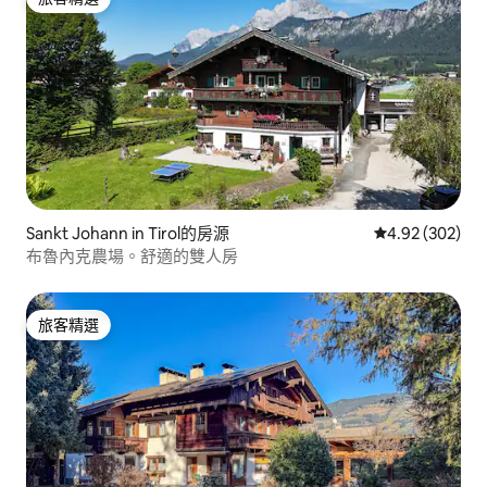
旅客精選
Sankt Johann in Tirol的房源
從 302 則評價
4.92 (302)
布魯內克農場。舒適的雙人房
旅客精選
旅客精選