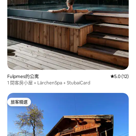
Fulpmes的公寓
從 12 則評
5.0 (12)
1 間客房小屋 + LärchenSpa + StubaiCard
旅客精選
旅客精選