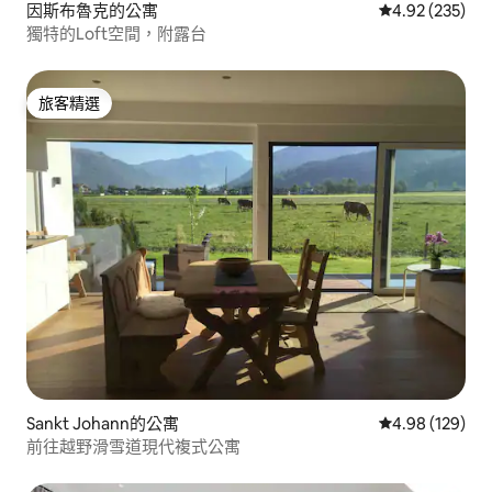
因斯布魯克的公寓
從 235 則評價
4.92 (235)
獨特的Loft空間，附露台
旅客精選
旅客精選
Sankt Johann的公寓
從 129 則評價
4.98 (129)
前往越野滑雪道現代複式公寓