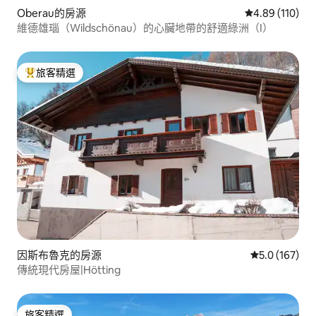
Oberau的房源
從 110 則評價
4.89 (110)
維德雄瑙（Wildschönau）的心臟地帶的舒適綠洲（I）
旅客精選
旅客精選榜首
因斯布魯克的房源
從 167 則評
5.0 (167)
傳統現代房屋|Hötting
旅客精選