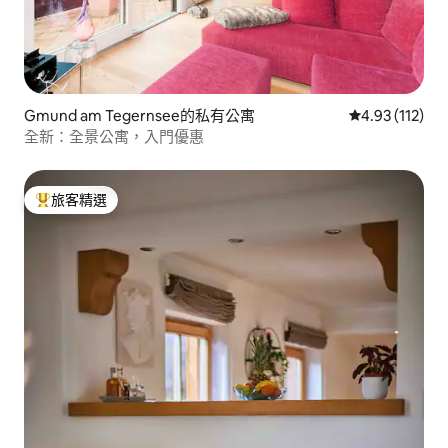
Gmund am Tegernsee的私有公寓
從 112 則評價
4.93 (112)
全新：全景公寓，入門優惠
旅客精選
旅客精選榜首