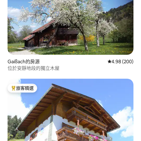
Gaißach的房源
從 200 則評價
4.98 (200)
位於安靜地段的獨立木屋
旅客精選
旅客精選榜首