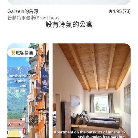
Gallzein的房源
從 73 則評價
4.95 (73)
普蘭特爾豪斯(Prantlhaus
設有冷氣的公寓
旅客精選
旅客精選榜首