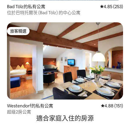
Bad Tölz的私有公寓
從 253 則評價
4.85 (253)
位於巴特托爾茨 (Bad Tölz) 的中心公寓
旅客精選
旅客精選
Westendorf的私有公寓
從 151 則評價
4.88 (151)
超級2房公寓
適合家庭入住的房源