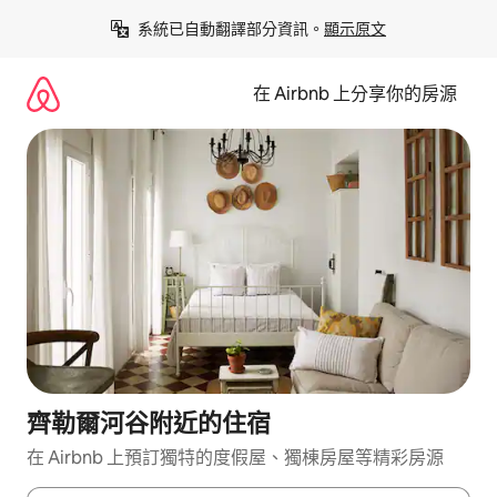
略
系統已自動翻譯部分資訊。
顯示原文
過
以
前
在 Airbnb 上分享你的房源
往
內
容
齊勒爾河谷附近的住宿
在 Airbnb 上預訂獨特的度假屋、獨棟房屋等精彩房源