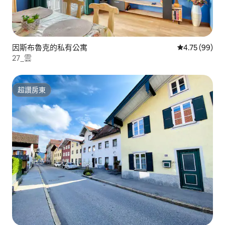
因斯布魯克的私有公寓
從 99 則評價
4.75 (99)
27_雲
超讚房東
超讚房東