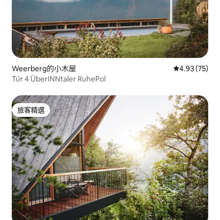
Weerberg的小木屋
從 75 則評價
4.93 (75)
Tür 4 ÜberINNtaler RuhePol
旅客精選
旅客精選