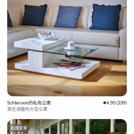
Schliersee的私有公寓
從 239 則評價
4.95 (239)
靠近湖邊的大型公寓
超讚房東
超讚房東