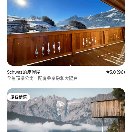
Schwaz的度假屋
從 96 則評
5.0 (96)
全景頂樓公寓，配有桑拿房和大陽台
旅客精選
旅客精選