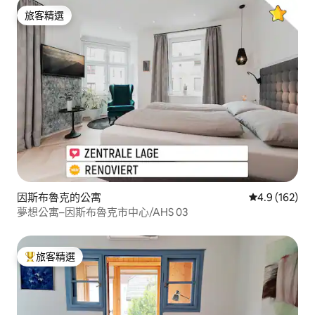
旅客精選
旅客精選
因斯布魯克的公寓
從 162 則評
4.9 (162)
夢想公寓–因斯布魯克市中心/AHS 03
旅客精選
旅客精選榜首