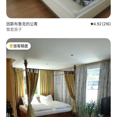
因斯布魯克的公寓
從 216 則評價
4.92 (216)
整套房子
旅客精選
旅客精選榜首