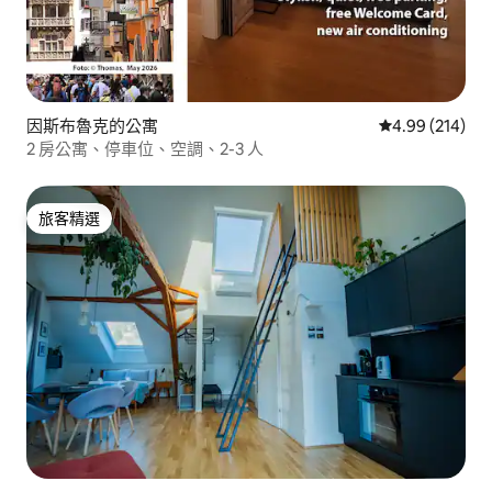
因斯布魯克的公寓
從 214 則評價
4.99 (214)
2 房公寓、停車位、空調、2-3 人
旅客精選
旅客精選