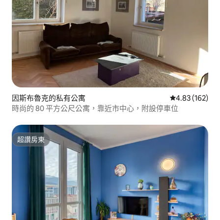
因斯布魯克的私有公寓
從 162 則評價
4.83 (162)
時尚的 80 平方公尺公寓，靠近市中心，附設停車位
超讚房東
超讚房東