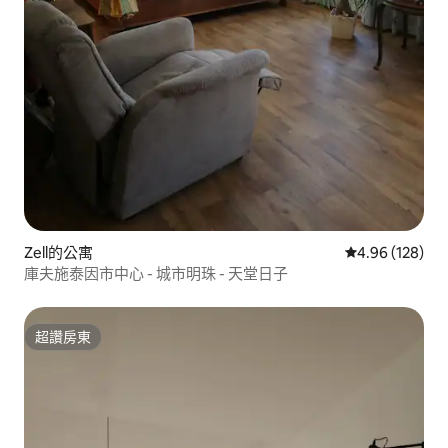
Zell的公寓
從 128 則評價
4.96 (128)
庫夫施泰因市中心 - 城市明珠 - 天堂日子
超讚房東
超讚房東