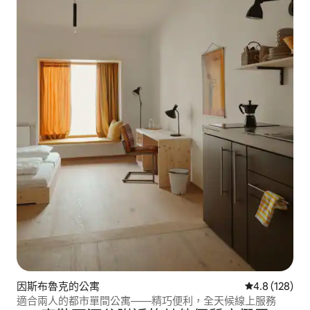
因斯布魯克的公寓
從 128 則評
4.8 (128)
適合兩人的都市單間公寓——精巧便利，全天候線上服務