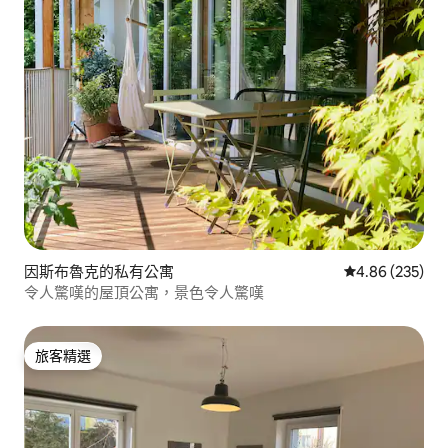
因斯布魯克的私有公寓
從 235 則評價
4.86 (235)
令人驚嘆的屋頂公寓，景色令人驚嘆
旅客精選
旅客精選