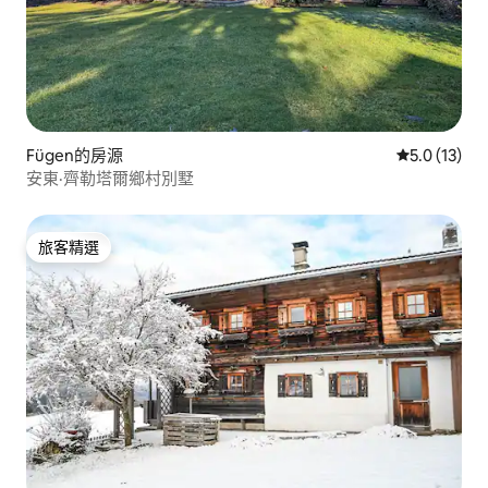
Fügen的房源
從 13 則評
5.0 (13)
安東·齊勒塔爾鄉村別墅
旅客精選
旅客精選