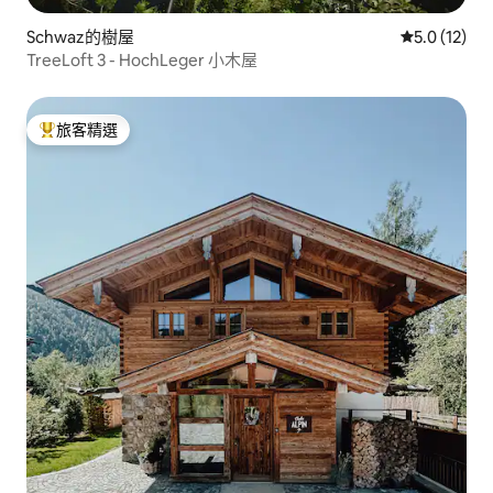
Schwaz的樹屋
從 12 則評
5.0 (12)
TreeLoft 3 - HochLeger 小木屋
旅客精選
旅客精選榜首