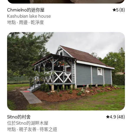
Chmielno的迷你屋
從 8 則
5 (8)
Kashubian lake house
地點
·
周邊
·
乾淨度
Sitno的村舍
從 48 則評
4.9 (48)
位於Sitno的湖畔木屋
地點
·
親子友善
·
待客之道