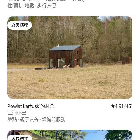
性價比
·
地點
·
步行方便
旅客精選
旅客精選
Powiat kartuski的村舍
從 45 則評價
4.91 (45)
三河小屋
地點
·
親子友善
·
設備與服務
旅客精選