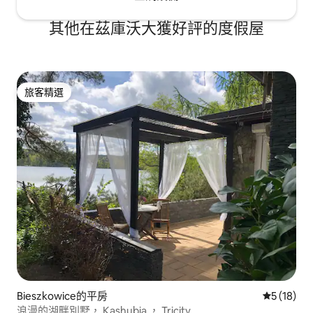
其他在茲庫沃大獲好評的度假屋
旅客精選
旅客精選
Bieszkowice的平房
從 18 則
5 (18)
浪漫的湖畔別墅， Kashubia ， Tricity