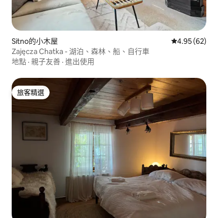
Sitno的小木屋
從 62 則評價
4.95 (62)
Zajęcza Chatka - 湖泊、森林、船、自行車
地點
·
親子友善
·
進出使用
旅客精選
旅客精選