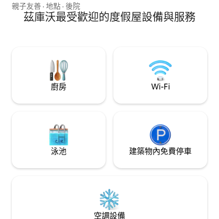
停車場，烤架。 # Kaszuby # Tricity
親子友善
·
地點
·
後院
20kmGdynia ，距離Lech Walesa機場
茲庫沃最受歡迎的度假屋設備與服務
Gdansk 30公裏， 15kmAQUAPARK Reda
，距離波羅的海30公裏，最美麗的海灘。2
公裏博物館GRYF ， 800mUstarbowskie
Lake 3公裏Sierra高爾夫俱樂部， 7公裏迷
人的# WEJHEROWO ， rezervat
Pełcznica。 期待你的光臨 僅供房東同意
後舉辦派對 美國已告知
廚房
Wi-Fi
泳池
建築物內免費停車
空調設備