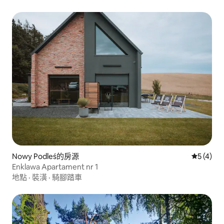
Nowy Podleś的房源
從 4 則
5 (4)
Enklawa Apartament nr 1
地點
·
裝潢
·
騎腳踏車