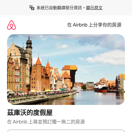
略
系統已自動翻譯部分資訊。
顯示原文
過
以
前
在 Airbnb 上分享你的房源
往
內
容
茲庫沃的度假屋
在 Airbnb 上尋並預訂獨一無二的房源