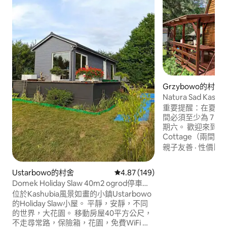
Grzybowo的村舍
Natura Sad K
+船
重要提醒：在夏季（
間必須至少為 7 晚
期六。 歡迎來到木造的
Cottage（兩
卡舒比亞 (Kashub
親子友善
·
性價比
·
Grzybowo 村，距離 
里。 小屋位於一塊
Ustarbowo的村舍
從 149 則評價中獲得 4.87 的平
4.87 (149)
平方公尺）上，旁
Domek Holiday Slaw 40m2 ogrod停車
環繞著森林，設有
zielen cisza
位於Kashubia風景如畫的小鎮Ustarbowo
樂場和營火炉，靠近 T
的Holiday Slaw小屋。 平靜，安靜，不同
Żołnowo 湖。
的世界，大花園。 移動房屋40平方公尺，
騎單車和划獨木舟
不走尋常路，保險箱，花園，免費WiFi ，
自己的船 :)