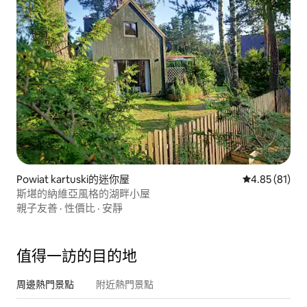
Powiat kartuski的迷你屋
從 81 則評價
4.85 (81)
斯堪的納維亞風格的湖畔小屋
親子友善
·
性價比
·
安靜
值得一訪的目的地
周邊熱門景點
附近熱門景點