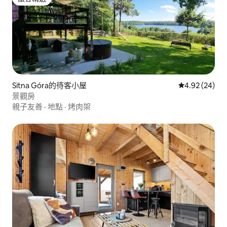
旅客精選
Sitna Góra的待客小屋
從 24 則評價
4.92 (24)
景觀房
親子友善
·
地點
·
烤肉架