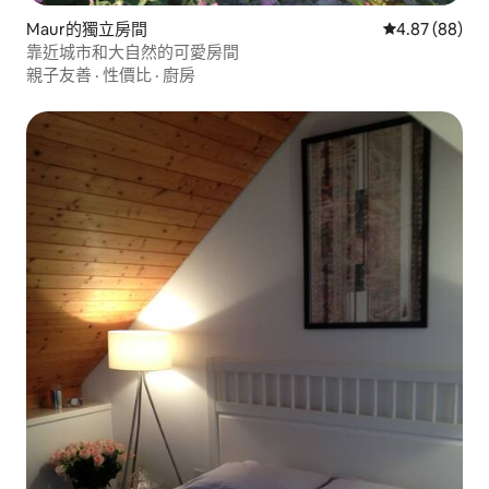
Maur的獨立房間
從 88 則評價
4.87 (88)
靠近城市和大自然的可愛房間
親子友善
·
性價比
·
廚房