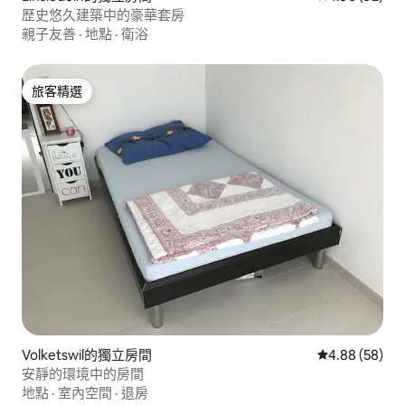
歷史悠久建築中的豪華套房
親子友善
·
地點
·
衛浴
旅客精選
旅客精選
Volketswil的獨立房間
從 58 則評價
4.88 (58)
安靜的環境中的房間
地點
·
室內空間
·
退房