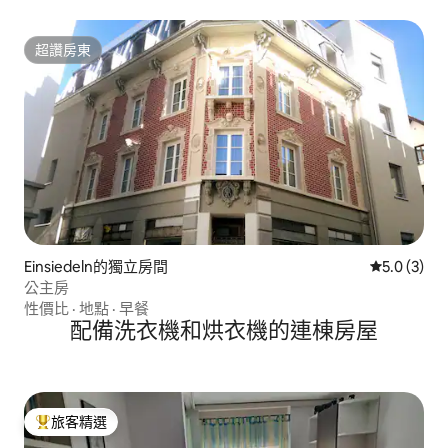
超讚房東
超讚房東
Einsiedeln的獨立房間
從 3 則評價
5.0 (3)
公主房
性價比
·
地點
·
早餐
配備洗衣機和烘衣機的連棟房屋
旅客精選
旅客精選榜首