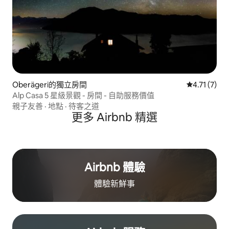
Oberägeri的獨立房間
從 7 則評價
4.71 (7)
Alp Casa 5 星級景觀 - 房間 - 自助服務價值
親子友善
·
地點
·
待客之道
更多 Airbnb 精選
Airbnb 體驗
體驗新鮮事