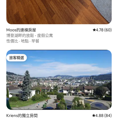
Moos的連棟房屋
從 60 則評價
4.78 (60)
博登湖畔的放鬆 - 度假公寓
性價比
·
地點
·
早餐
旅客精選
旅客精選
Kriens的獨立房間
從 84 則評價
4.88 (84)