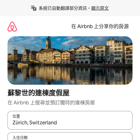
略
系統已自動翻譯部分資訊。
顯示原文
過
以
前
在 Airbnb 上分享你的房源
往
內
容
蘇黎世的連棟度假屋
在 Airbnb 上搜尋並預訂獨特的連棟房屋
位置
如有搜尋結果，瀏覽內容時請使用上下箭頭，或輕點、滑動裝置。
入住日期