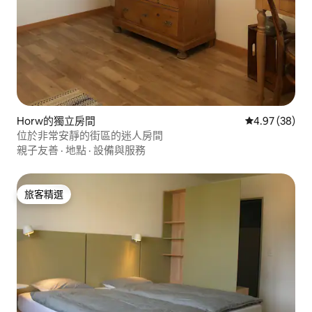
Horw的獨立房間
從 38 則評價
4.97 (38)
位於非常安靜的街區的迷人房間
親子友善
·
地點
·
設備與服務
旅客精選
旅客精選