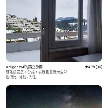
Adligenswil的獨立房間
從 36 則評價
4.78 (36)
距離盧塞恩10分鐘，安靜且靠近大自然
性價比
·
地點
·
入住