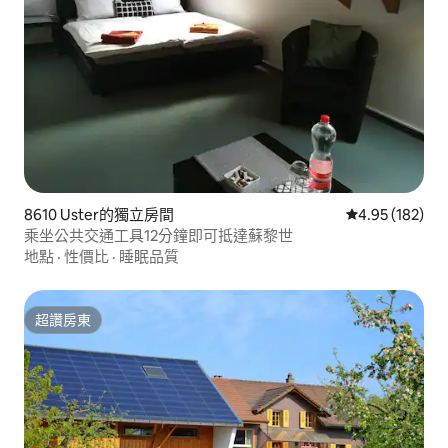
8610 Uster的獨立房間
從 182 則評價
4.95 (182)
乘坐公共交通工具12分鐘即可抵達蘇黎世
地點
·
性價比
·
睡眠品質
超讚房東
超讚房東