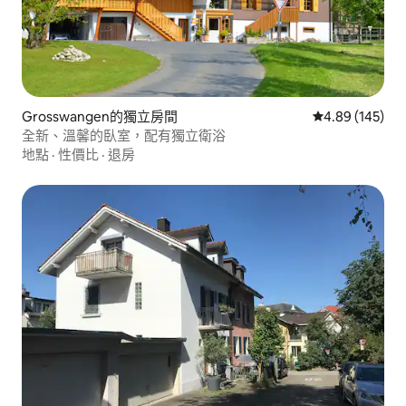
Grosswangen的獨立房間
從 145 則評價
4.89 (145)
全新、溫馨的臥室，配有獨立衛浴
地點
·
性價比
·
退房