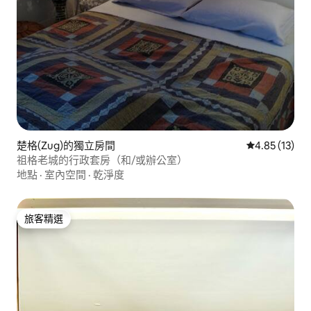
楚格(Zug)的獨立房間
從 13 則評價
4.85 (13)
祖格老城的行政套房（和/或辦公室）
地點
·
室內空間
·
乾淨度
旅客精選
旅客精選