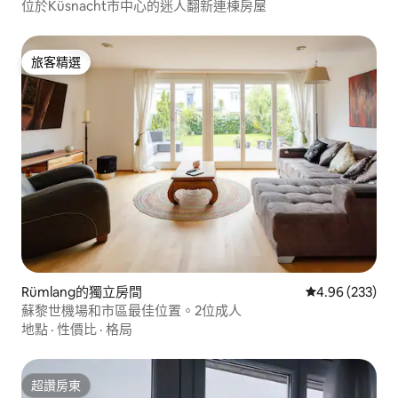
位於Küsnacht市中心的迷人翻新連棟房屋
旅客精選
旅客精選
Rümlang的獨立房間
從 233 則評價
4.96 (233)
蘇黎世機場和市區最佳位置。2位成人
地點
·
性價比
·
格局
超讚房東
超讚房東