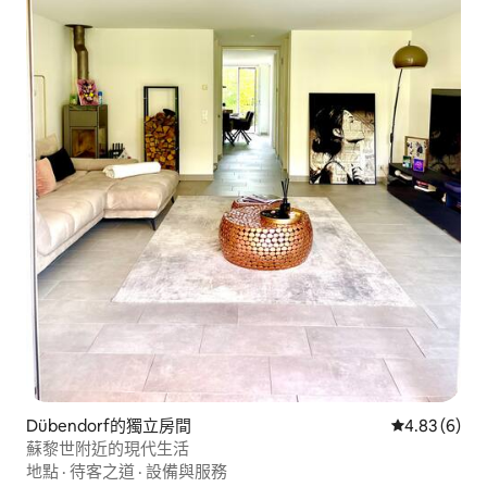
Dübendorf的獨立房間
從 6 則評價
4.83 (6)
蘇黎世附近的現代生活
地點
·
待客之道
·
設備與服務