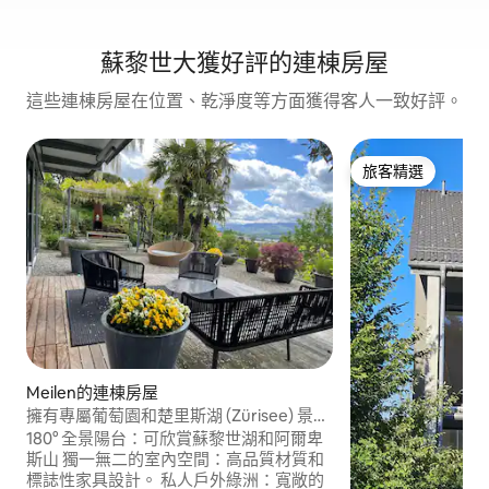
蘇黎世大獲好評的連棟房屋
這些連棟房屋在位置、乾淨度等方面獲得客人一致好評。
旅客精選
旅客精選
Meilen的連棟房屋
擁有專屬葡萄園和楚里斯湖 (Zürisee) 景觀
的設計寶地
180° 全景陽台：可欣賞蘇黎世湖和阿爾卑
斯山 獨一無二的室內空間：高品質材質和
標誌性家具設計。 私人戶外綠洲：寬敞的