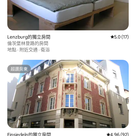
Lenzburg的獨立房間
從 17 則評
5.0 (17)
倫茨堡林登路的房間
地點
·
附近交通
·
衛浴
超讚房東
超讚房東
Einsiedeln的獨立房間
從 92 則評價
4.96 (92)