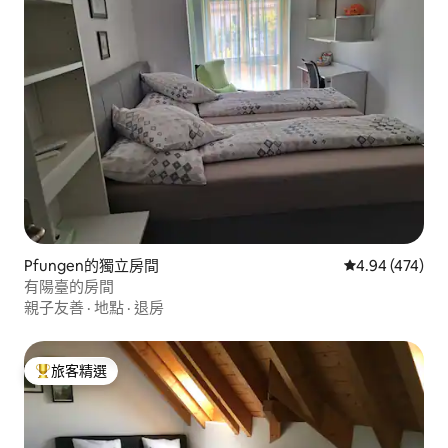
Pfungen的獨立房間
從 474 則評價
4.94 (474)
有陽臺的房間
親子友善
·
地點
·
退房
旅客精選
旅客精選榜首