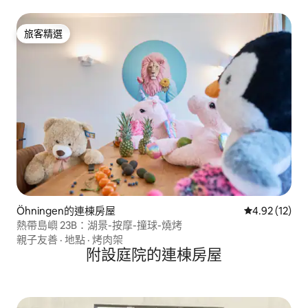
旅客精選
旅客精選
Öhningen的連棟房屋
從 12 則評價
4.92 (12)
熱帶島嶼 23B：湖景-按摩-撞球-燒烤
親子友善
·
地點
·
烤肉架
附設庭院的連棟房屋