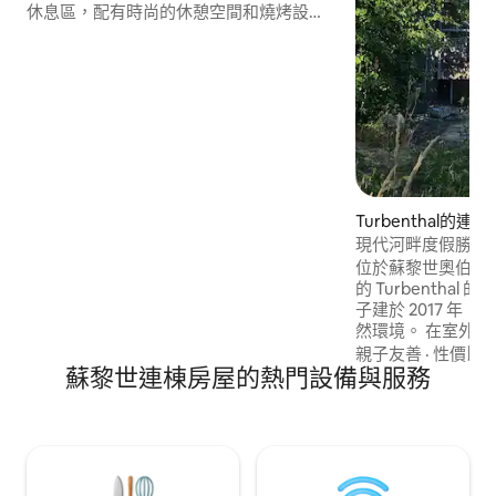
休息區，配有時尚的休憩空間和燒烤設
備。 工作：非常適合高效工作的辦公區域
房間格局與舒適度 - 3間臥室 - 2.5間浴室 -
2 間開放式客廳 -高端廚房 位置： - 純天然
環境：5 分鐘內即可抵達綠色休閒區域 - 位
於中心地帶：7 分鐘即可抵達赫利堡
(Herrliberg) 火車站、商店或游泳池
Turbenthal的連
現代河畔度假勝地• 
車站
位於蘇黎世奧伯蘭 (Zur
的 Turbentha
子建於 2017 年
然環境。 在室外露台上享受小溪的輕鬆聲
音。 步行 3 分鐘即可抵達車站，可搭乘直
親子友善
·
性價比
·
蘇黎世連棟房屋的熱門設備與服務
達火車前往溫特圖爾
主站（47 分鐘）。 風景優美的登山步道
騎自行車路線從門口開
Coop和餐廳都在
遊樂場和3個免費