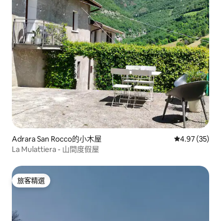
Adrara San Rocco的小木屋
從 35 則評價
4.97 (35)
La Mulattiera - 山間度假屋
旅客精選
旅客精選