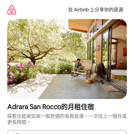
略
過
在 Airbnb 上分享你的房源
以
前
往
內
容
Adrara San Rocco的月租住宿
探索住起來如家一般舒適的長租房源，一次住上一個月或
更長時間。