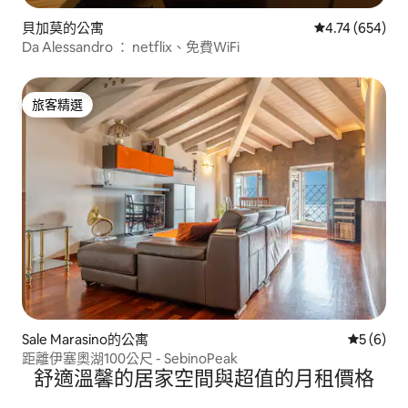
貝加莫的公寓
從 654 則評價
4.74 (654)
Da Alessandro ： netflix、免費WiFi
旅客精選
旅客精選
Sale Marasino的公寓
從 6 則
5 (6)
距離伊塞奧湖100公尺 - SebinoPeak
舒適溫馨的居家空間與超值的月租價格