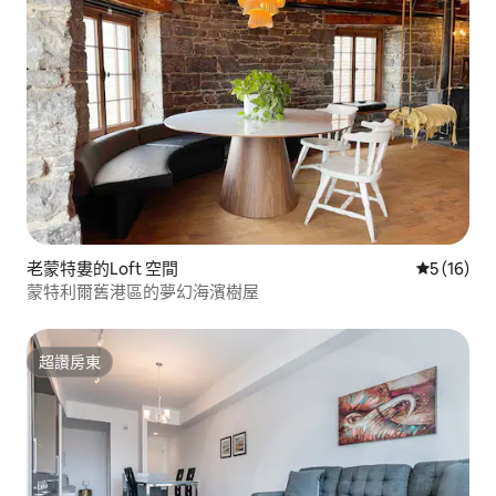
老蒙特婁的Loft 空間
從 16 則
5 (16)
蒙特利爾舊港區的夢幻海濱樹屋
超讚房東
超讚房東