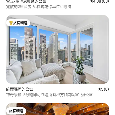
雪丘-聖母恩典區的公寓
從 83 則評價
4.88 (83)
寬敞的2床套房-免費現場停車位和咖啡
旅客精選
旅客精選榜首
維爾瑪麗的公寓
從 8 則
5 (8)
神奇景觀| 5分鐘即可到達所有地方| 1間臥室+辦公室
旅客精選
旅客精選