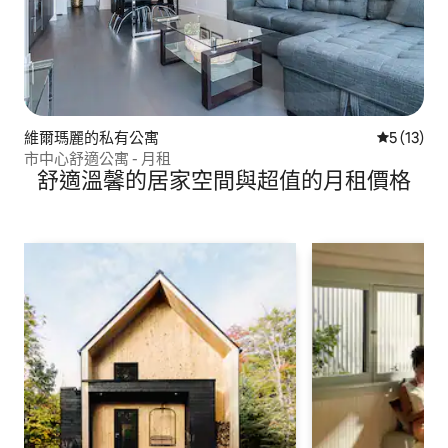
維爾瑪麗的私有公寓
從 13 則
5 (13)
市中心舒適公寓 - 月租
舒適溫馨的居家空間與超值的月租價格