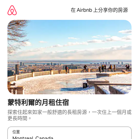
略
過
在 Airbnb 上分享你的房源
以
前
往
內
容
蒙特利爾的月租住宿
探索住起來如家一般舒適的長租房源，一次住上一個月或
更長時間。
位置
如有搜尋結果，瀏覽內容時請使用上下箭頭，或輕點、滑動裝置。