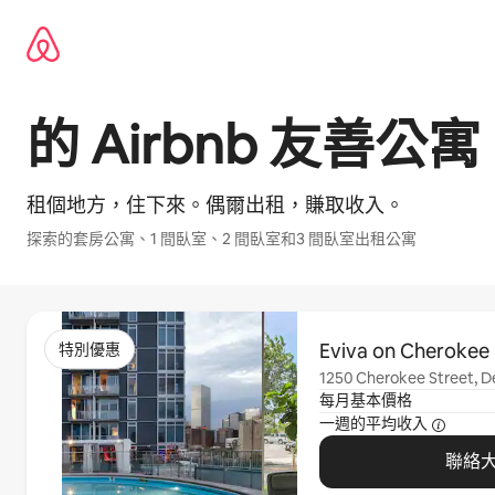
略
過
以
前
往
內
⁠的 Airbnb 友⁠善公⁠寓
容
租個地方，住下來⁠。偶爾出租，賺取收入⁠。
探索⁠的套房公寓、1 間臥室、2 間臥室和3 間臥室出⁠租公⁠寓
顯示 0 項，共 0 項
Eviva on Cherokee
特別優惠
1250 Cherokee Street, D
每月基本價格
一週的平均收入
聯絡