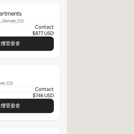
artments
, Denver, CO
Contact
$877 USD
大樓管委會
ver, CO
Contact
$746 USD
大樓管委會