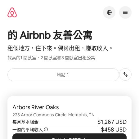
略
過
以
前
往
⁠的 Airbnb 友⁠善公⁠寓
內
容
租個地方，住下來⁠。偶爾出租，賺取收入⁠。
探索⁠的1 間臥室、2 間臥室和3 間臥室出⁠租公⁠寓
地點：
顯示 0 項，共 0 項
Arbors River Oaks
225 Arbor Commons Circle, Memphis, TN
$1,267 USD
每月基本租金
$458 USD
一週的平均收入