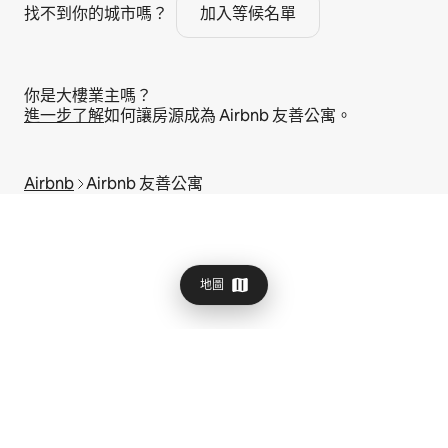
找不到你的城市嗎？
加入等候名單
你是大樓業主嗎？
進⁠一⁠步了⁠解
如何讓房源成為 Airbnb 友善公寓⁠。
Airbnb
Airbnb 友善公寓
地圖