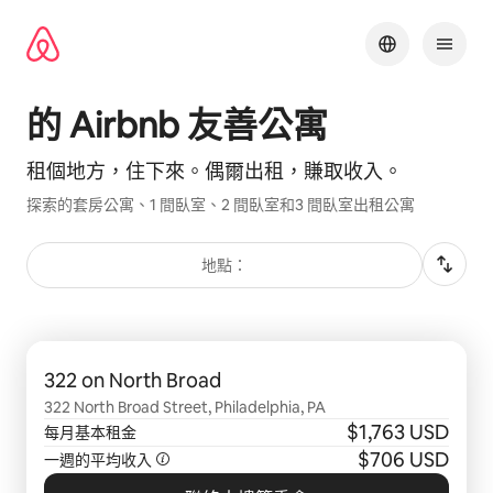
略
過
以
前
往
⁠的 Airbnb 友⁠善公⁠寓
內
容
租個地方，住下來⁠。偶爾出租，賺取收入⁠。
探索⁠的套房公寓、1 間臥室、2 間臥室和3 間臥室出⁠租公⁠寓
地點：
顯示 0 項，共 0 項
322 on North Broad
322 North Broad Street, Philadelphia, PA
$1,763 USD
每月基本租金
$706 USD
一週的平均收入