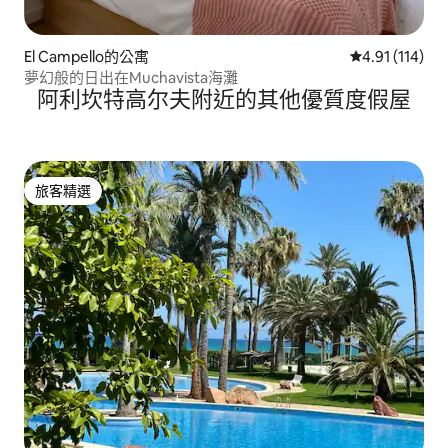
El Campello的公寓
從 114 則評價
4.91 (114)
夢幻般的日出在Muchavista海灘
阿利坎特高尔夫附近的其他優質度假屋
旅客精選
旅客精選