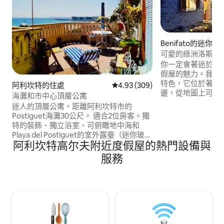
Benifato的迷你屋
可愛的綠洲洛斯奧利沃
你一定會著迷於這
假屋的魅力。我們
特色，它位於著名
阿利坎特的住處
從 309 則評價中獲得 4.93 的平
4.93 (309)
邊，從地圖上可以
海灘和市中心頂層公寓
景。靠近cv-70
迷人的頂層公寓，距離阿利坎特市的
以完全與大自然隔
Postiguet海灘30公尺。 適合2位房客。獨
區，散步，在湖上
特的裝飾、獨立浴室、可俯瞰地中海和
在許多當地餐廳用
Playa del Postiguet的室外露臺（迷你玻璃
製涼亭、來自水池
阿利坎特高尔夫附近度假屋的熱門設備與
廚房）。2公尺高的床（閣樓式）和沙發
能電力、2個淋浴
床，可在事先通知後準備。 位於安靜的漁
服務
業街區（Raval-Roig），距離市中心5分鐘
路程。 1920年代的原始房屋保留了其魅
力，但配備所有設備，須考慮到須爬3樓，
沒有電梯