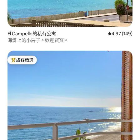
El Campello的私有公寓
從 149 則評價
4.97 (149)
海灘上的小房子。歡迎寶寶。
旅客精選
旅客精選榜首