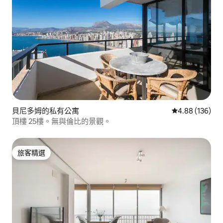
貝尼多姆的私有公寓
從 136 則評價
4.88 (136)
頂樓 25樓。無與倫比的景觀。
旅客精選
旅客精選