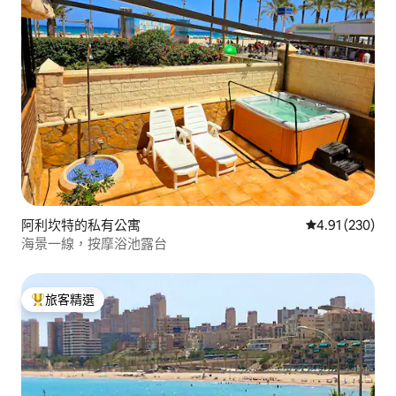
阿利坎特的私有公寓
從 230 則評價
4.91 (230)
海景一線，按摩浴池露台
旅客精選
旅客精選榜首