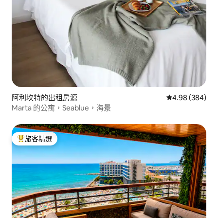
阿利坎特的出租房源
從 384 則評價
4.98 (384)
Marta 的公寓，Seablue，海景
旅客精選
旅客精選榜首