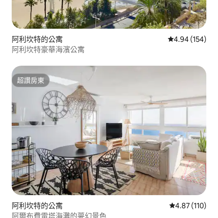
阿利坎特的公寓
從 154 則評價
4.94 (154)
阿利坎特豪華海濱公寓
超讚房東
超讚房東
阿利坎特的公寓
從 110 則評價
4.87 (110)
阿爾布費雷塔海灘的夢幻景色