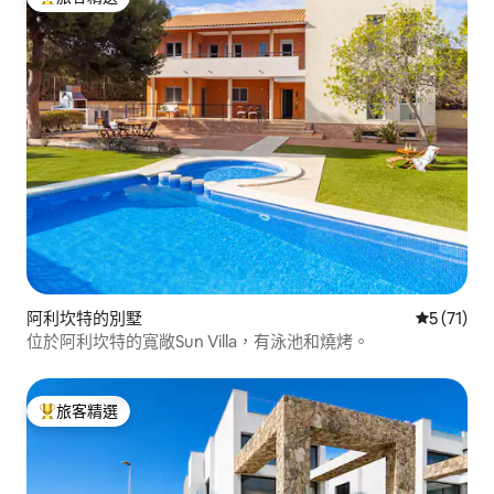
旅客精選榜首
阿利坎特的別墅
從 71 則
5 (71)
位於阿利坎特的寬敞Sun Villa，有泳池和燒烤。
旅客精選
旅客精選榜首