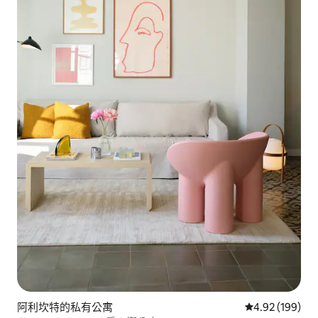
阿利坎特的私有公寓
從 199 則評價
4.92 (199)