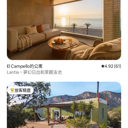
El Campello的公寓
從 61 則評價
4.92 (61)
Lantia。夢幻日出和景觀泳池
旅客精選
旅客精選榜首