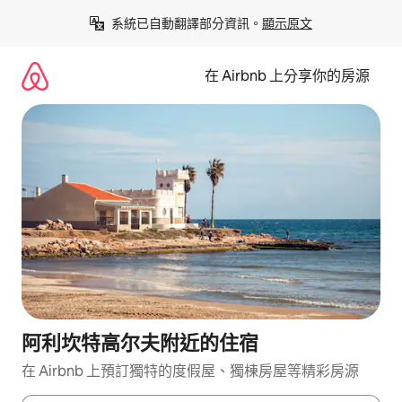
略
系統已自動翻譯部分資訊。
顯示原文
過
以
前
在 Airbnb 上分享你的房源
往
內
容
阿利坎特高尔夫附近的住宿
在 Airbnb 上預訂獨特的度假屋、獨棟房屋等精彩房源