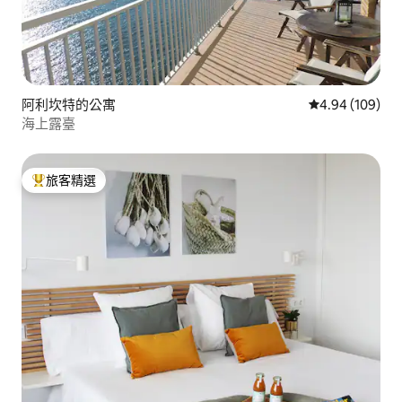
阿利坎特的公寓
從 109 則評價
4.94 (109)
海上露臺
旅客精選
旅客精選榜首