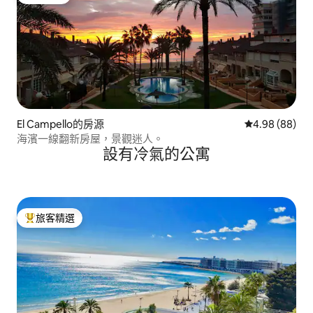
旅客精選
El Campello的房源
從 88 則評價
4.98 (88)
海濱一線翻新房屋，景觀迷人。
設有冷氣的公寓
旅客精選
旅客精選榜首