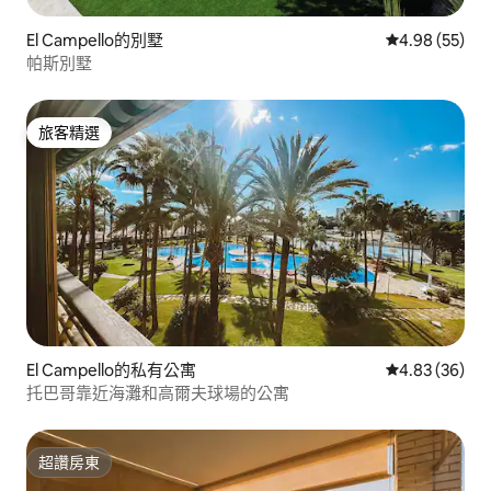
El Campello的別墅
從 55 則評價
4.98 (55)
帕斯別墅
旅客精選
旅客精選
El Campello的私有公寓
從 36 則評價
4.83 (36)
托巴哥靠近海灘和高爾夫球場的公寓
超讚房東
超讚房東