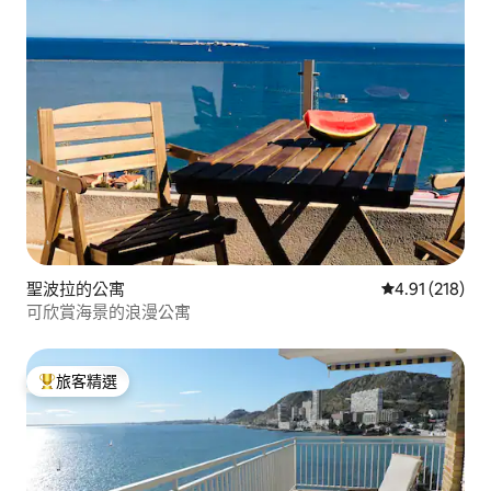
聖波拉的公寓
從 218 則評價
4.91 (218)
可欣賞海景的浪漫公寓
旅客精選
旅客精選榜首