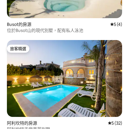
Busot的房源
從 4 則
5 (4)
位於Busot山的現代別墅，配有私人泳池
旅客精選
旅客精選
阿利坎特的房源
從 32 則
5 (32)