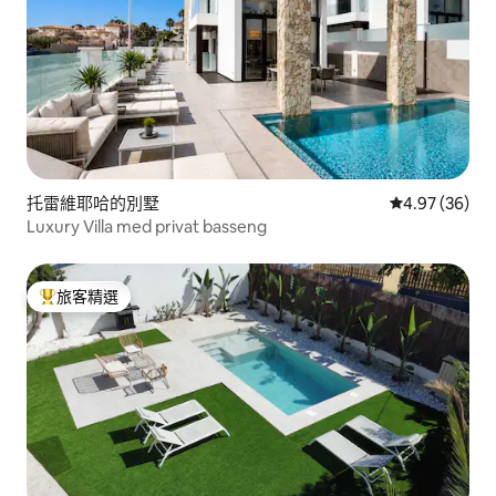
托雷維耶哈的別墅
從 36 則評價
4.97 (36)
Luxury Villa med privat basseng
旅客精選
旅客精選榜首