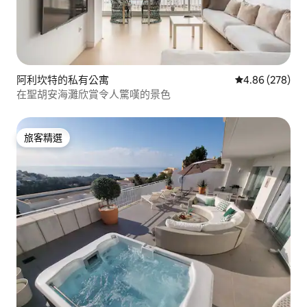
阿利坎特的私有公寓
從 278 則評價
4.86 (278)
在聖胡安海灘欣賞令人驚嘆的景色
旅客精選
旅客精選