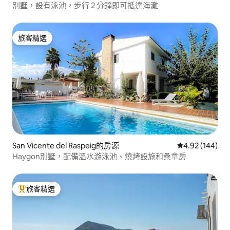
別墅，設有泳池，步行 2 分鐘即可抵達海灘
旅客精選
旅客精選
San Vicente del Raspeig的房源
從 144 則評價
4.92 (144)
Haygon別墅，配備溫水游泳池、燒烤設施和桑拿房
旅客精選
旅客精選榜首