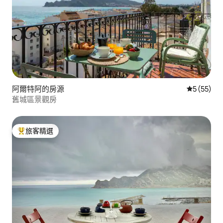
阿爾特阿的房源
從 55 則
5 (55)
舊城區景觀房
旅客精選
旅客精選榜首