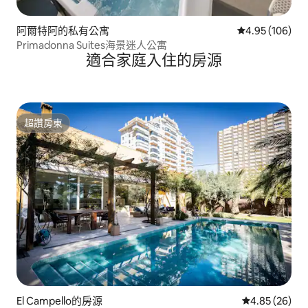
阿爾特阿的私有公寓
從 106 則評價
4.95 (106)
Primadonna Suites海景迷人公寓
適合家庭入住的房源
超讚房東
超讚房東
El Campello的房源
從 26 則評價
4.85 (26)