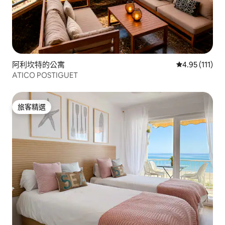
阿利坎特的公寓
從 111 則評價
4.95 (111)
ATICO POSTIGUET
旅客精選
旅客精選