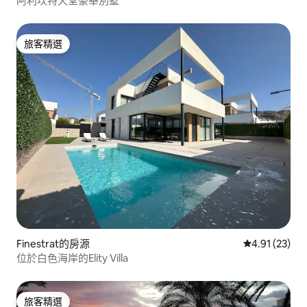
阿利坎特天堂豪華別墅
旅客精選
旅客精選
Finestrat的房源
從 23 則評價
4.91 (23)
位於白色海岸的Elity Villa
旅客精選