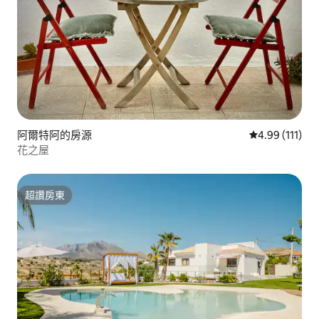
阿爾特阿的房源
從 111 則評價
4.99 (111)
花之屋
超讚房東
超讚房東