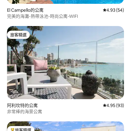
El Campello的公寓
從 54 則評價
4.93 (54)
完美的海灘-熱帶泳池-時尚公寓-WIFI
旅客精選
旅客精選
阿利坎特的公寓
從 93 則評價
4.95 (93)
非常棒的海景公寓
旅客精選