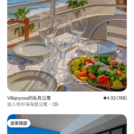
Villajoyosa的私有公寓
從 198 則評價
4.92 (198)
迷人地中海海景公寓，2卧
旅客精選
旅客精選