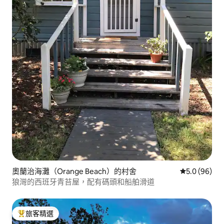
奧蘭治海灘（Orange Beach）的村舍
從 96 則評
5.0 (96)
狼灣的西班牙青苔屋，配有碼頭和船舶滑道
旅客精選
旅客精選榜首