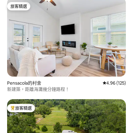
旅客精選
旅客精選
Pensacola的村舍
從 125 則評價
4.96 (125)
新建築，距離海灘幾分鐘路程！
旅客精選
旅客精選榜首