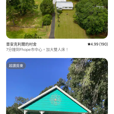
普安克利爾的村舍
從 190 則評價
4.99 (190)
7分鐘到Fhope市中心。加大雙人床！
超讚房東
超讚房東