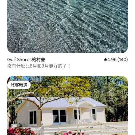
Gulf Shores的村舍
從 140 則評價
4.96 (140)
沒有什麼比8月和9月更好的了！
旅客精選
旅客精選