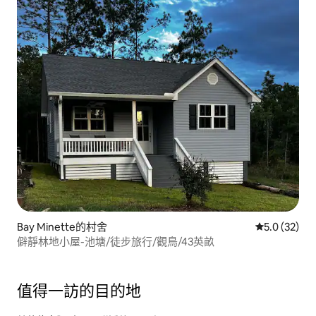
Bay Minette的村舍
從 32 則評
5.0 (32)
僻靜林地小屋-池塘/徒步旅行/觀鳥/43英畝
值得一訪的目的地