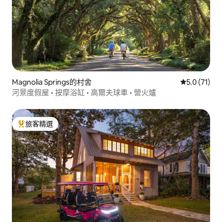
Magnolia Springs的村舍
從 71 則評
5.0 (71)
河景度假屋 • 按摩浴缸 • 高爾夫球車 • 營火爐
旅客精選
旅客精選榜首