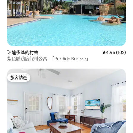
珀迪多基的村舍
從 102 則評價
4.96 (102)
紫色鸚鵡度假村公寓 -「Perdido Breeze」
旅客精選
旅客精選