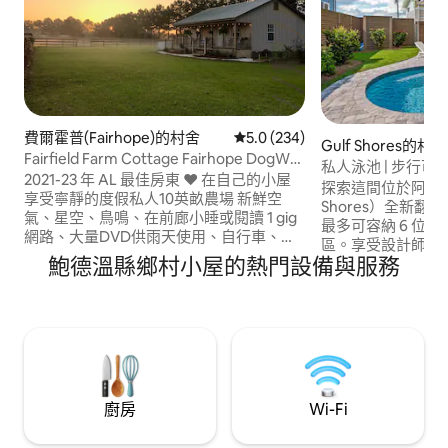
費爾霍普(Fairhope)的村舍
從 234 則評價中獲得 5.0 的平
5.0 (234)
Gulf Shores的村舍
Fairfield Farm Cottage Fairhope DogWel
私人泳池 | 步行可
EV 1GIGWifi
2021-23 年 AL 最佳房東 ❤️ 在自己的小屋
探索這間位於阿拉巴
享受寧靜的度假私人10英畝農場 新鮮空
Shores）全新翻修
氣、星空、鳥鳴、在前廊小睡或閱讀 1 gig
最多可容納 6 位房
網路、大量DVD供雨天使用、自行車、皮
區。享受設計師設
艇、海灘裝備供房客使用*無需額外費用 帶
鮑德溫縣鄉村小屋的熱門設備與服務
池和行李升降機。
上額外的家人或朋友，我們在房源內有3輛
朋友入住，步行即可抵
復古Airstreams，可供其他房客入住。 歡
在這座海岸瑰寶中
迎友善的狗狗 距離費爾霍普市中心10英里
鬆身心，創造難忘的
距離海灘22英裏 1.5英里Weeks Bay釣魚碼
2nd 的 Pelican
頭和船坡道 禁止吸煙的農場
最佳體驗！您一定
廚房
Wi-Fi