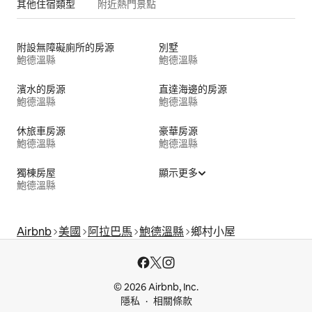
其他住宿類型
附近熱門景點
附設無障礙廁所的房源
別墅
鮑德溫縣
鮑德溫縣
濱水的房源
直達海邊的房源
鮑德溫縣
鮑德溫縣
休旅車房源
豪華房源
鮑德溫縣
鮑德溫縣
獨棟房屋
顯示更多
鮑德溫縣
Airbnb
美國
阿拉巴馬
鮑德溫縣
鄉村小屋
© 2026 Airbnb, Inc.
隱私
相關條款