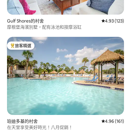
Gulf Shores的村舍
從 123 則評價
4.93 (123)
摩根堡海濱別墅，配有泳池和按摩浴缸
旅客精選
旅客精選榜首
珀迪多基的村舍
從 161 則評價
4.96 (161)
在天堂享受美好時光！八月促銷！