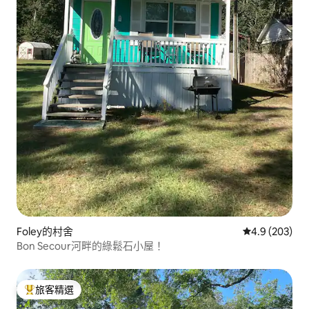
Foley的村舍
從 203 則評
4.9 (203)
Bon Secour河畔的綠鬆石小屋！
旅客精選
旅客精選榜首