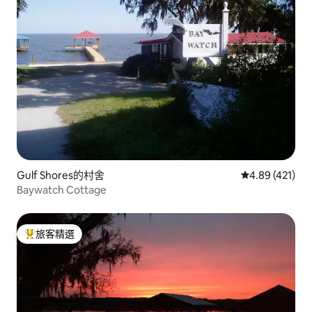
Gulf Shores的村舍
從 421 則評價
4.89 (421)
Baywatch Cottage
旅客精選
旅客精選榜首