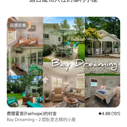
超讚房東
超讚房東
費爾霍普(Fairhope)的村舍
從 101 則評價
4.88 (101)
Bay Dreaming ~ 2 間臥室古樸的小屋