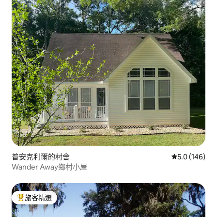
普安克利爾的村舍
從 146 則評
5.0 (146)
Wander Away鄉村小屋
旅客精選
旅客精選榜首