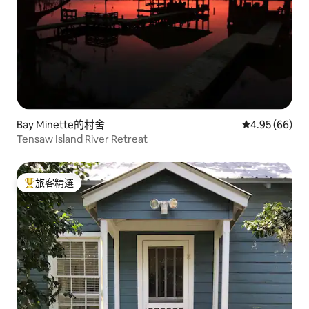
Bay Minette的村舍
從 66 則評價
4.95 (66)
Tensaw Island River Retreat
旅客精選
旅客精選榜首