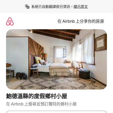
略
系統已自動翻譯部分資訊。
顯示原文
過
以
前
在 Airbnb 上分享你的房源
往
內
容
鮑德溫縣的度假鄉村小屋
在 Airbnb 上搜尋並預訂獨特的鄉村小屋