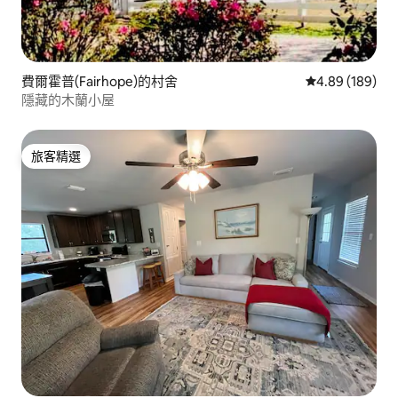
費爾霍普(Fairhope)的村舍
從 189 則評價
4.89 (189)
隱藏的木蘭小屋
旅客精選
旅客精選