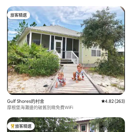
旅客精選
旅客精選
Gulf Shores的村舍
從 263 則評價
4.82 (263)
摩根堡海灘邊的破舊別緻免費WiFi
旅客精選
旅客精選榜首