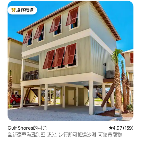
旅客精選
旅客精選榜首
Gulf Shores的村舍
從 159 則評價
4.97 (159)
全新豪華海灘別墅-泳池-步行即可抵達沙灘-可攜帶寵物