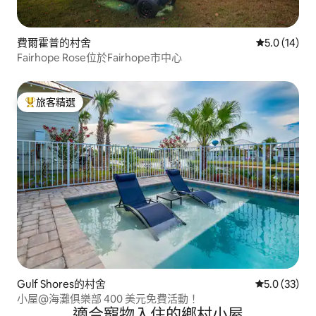
費爾霍普的村舍
從 14 則評
5.0 (14)
Fairhope Rose位於Fairhope市中心
旅客精選
旅客精選榜首
Gulf Shores的村舍
從 33 則評
5.0 (33)
小屋@海灘俱樂部 400 美元免費活動！
適合寵物入住的鄉村小屋