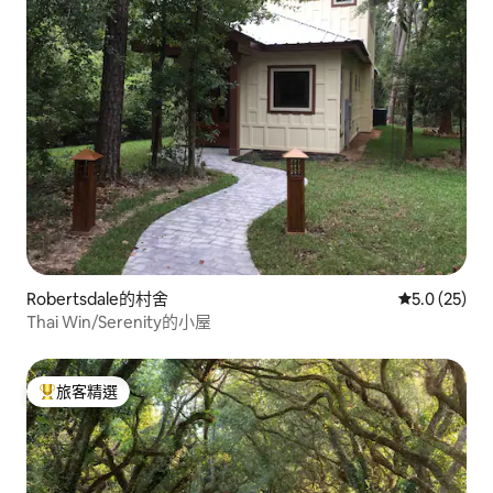
Robertsdale的村舍
從 25 則評
5.0 (25)
Thai Win/Serenity的小屋
旅客精選
旅客精選榜首