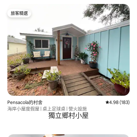
旅客精選
旅客精選
Pensacola的村舍
從 183 則評價
4.98 (183)
海岸小屋度假屋 | 桌上足球桌 | 營火設施
獨立鄉村小屋