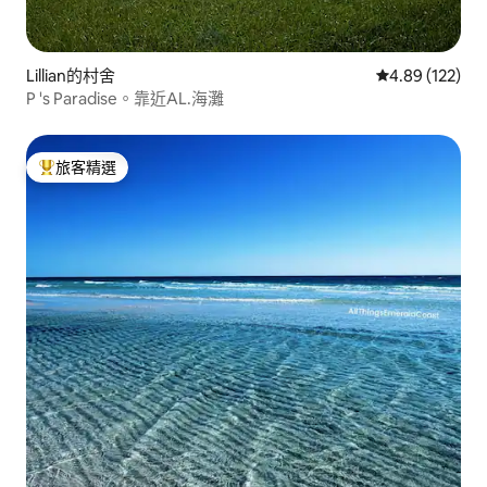
Lillian的村舍
從 122 則評價
4.89 (122)
P 's Paradise。靠近AL.海灘
旅客精選
旅客精選榜首