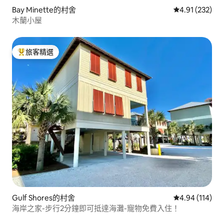
Bay Minette的村舍
從 232 則評價
4.91 (232)
木蘭小屋
旅客精選
旅客精選榜首
Gulf Shores的村舍
從 114 則評價
4.94 (114)
海岸之家-步行2分鐘即可抵達海灘-寵物免費入住！