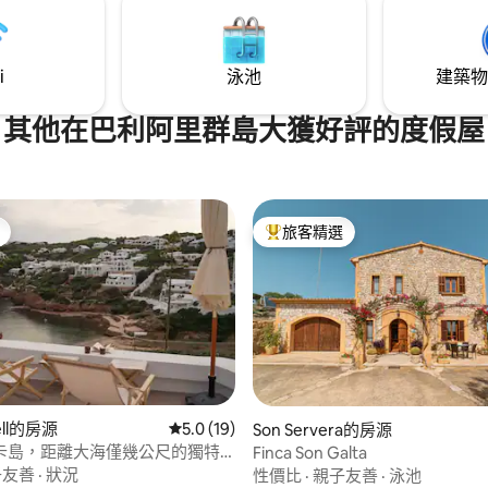
i
泳池
建築物
其他在巴利阿里群島大獲好評的度假屋
旅客精選
旅客精選榜首
rell的房源
從 19 則評價中獲得 5.0 的平均評分（滿分 5
5.0 (19)
Son Servera的房源
卡島，距離大海僅幾公尺的獨特
Finca Son Galta
子友善
·
狀況
性價比
·
親子友善
·
泳池