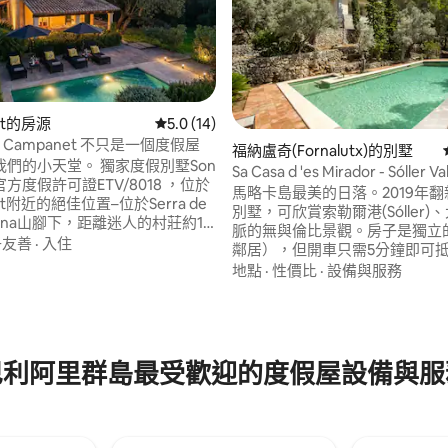
et的房源
從 14 則評價中獲得 5.0 的平均評分（滿分 5
5.0 (14)
g - Campanet 不只是一個度假屋
福納盧奇(Fornalutx)的別墅
們的小天堂。 獨家度假別墅Son
Sa Casa d 'es Mirador - Sóller Vall
官方度假許可證ETV/8018 ，位於
Stunn
馬略卡島最美的日落。2019年
.0 的平均評分（滿分 5 分）
et附近的絕佳位置–位於Serra de
別墅，可欣賞索勒爾港(Sóller)
ntana山腳下，距離迷人的村莊約1
脈的無與倫比景觀。房子是獨立
受絕對的隱私、令人驚嘆的景觀
子友善
·
入住
鄰居），但開車只需5分鐘即可
通便利性。 在約15,000平方公
鎮。<br><br>它由3間臥室、
地點
·
性價比
·
設備與服務
欄私人房源上，尋求放鬆、家
島嶼的廚房和一個全景玻璃客廳
者和自然愛好者的度假勝地等待
有這些都在一樓。一樓有大型泳
區。<br><br>與親朋好友一起
馬略卡島最美的日落景觀。
巴利阿里群島最受歡迎的度假屋設備與服