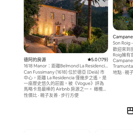
Campan
Son Roi
歡迎來到我
Roig擁有
德阿的房源
從 179 則評價中獲得 5
5.0 (179)
Campan
1618 Manor：距離Belmond La Residencia
Tramu
只有幾步之遙
公里。享
Can Fussimany (1618) 位於德亞 (Deià) 市
地點
·
親
和完美的交
中心，距離 La Residencia 僅幾步之遙，是
尺的全圍
一座歷史悠久的莊園，被《Vogue》評為
庭、騎行
馬略卡島最棒的 Airbnb 房源之一。 橄欖壓
著您
榨機和私人禮拜堂等原始細節，與寧靜的
性價比
·
親子友善
·
步行方便
山谷景觀、私人泳池和地中海花園完美融
合。 房源設有 4 間雙人臥室和寬敞的起居
空間，提供難得的隱私和永恆的魅力。