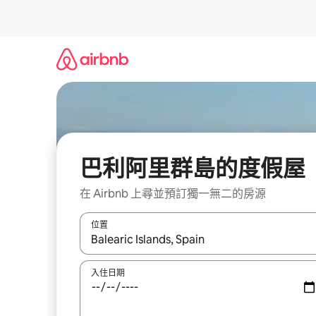
略
過
以
前
往
內
容
巴利阿里群島的度假屋
在 Airbnb 上尋並預訂獨一無二的房源
位置
如有搜尋結果，瀏覽內容時請使用上下箭頭，或輕
入住日期