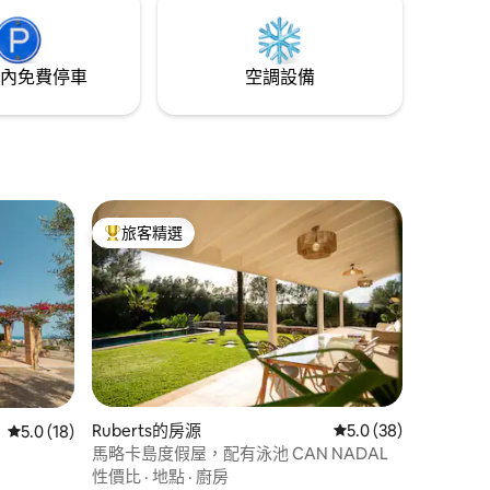
內免費停車
空調設備
旅客精選
旅客精選榜首
 分）
Ruberts的房源
從 38 則評價中獲得 5
5.0 (38)
從 18 則評價中獲得 5.0 的平均評分（滿分 5 分）
5.0 (18)
馬略卡島度假屋，配有泳池 CAN NADAL
性價比
·
地點
·
廚房