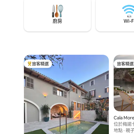
廚房
Wi-F
旅客精選
旅客精選
旅客精選榜首
旅客精選
Cala Mo
位於梅諾
物業
地點
·
親