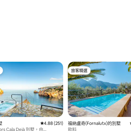
.0 的平均評分（滿分 5 分）
旅客精選
旅客精選
98 的平均評分（滿分 5 分）
墅
從 251 則評價中獲得 4.88 的平均評分（滿分 5
4.88 (251)
福納盧奇(Fornalutx)的別墅
lors Cala Deià 別墅，由
飲料