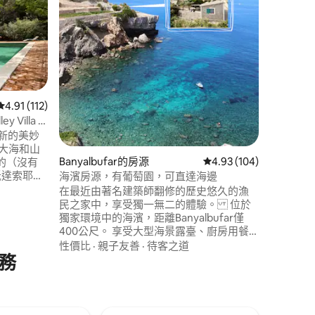
Son Re
園」，其
於農業，
根源並使
賃，您可
性價比
·
風情。該莊
和種植園
 分）
坐落在山
從 112 則評價中獲得 4.91 的平均評分（滿分 5 分）
4.91 (112)
景色和美
ey Villa -
翻新的美妙
、大海和山
Banyalbufar的房源
從 104 則評價中獲得 4
4.93 (104)
的（沒有
抵達索耶爾
海濱房源，有葡萄園，可直達海邊
2間浴室、帶
在最近由著名建築師翻修的歷史悠久的漁
組成，所
民之家中，享受獨一無二的體驗。 位於
池和烤肉
獨家環境中的海濱，距離Banyalbufar僅
放鬆，欣賞
400公尺。 享受大型海景露臺、廚房用餐
區域、2間臥室、1間浴室、1間廁所和室外
性價比
·
親子友善
·
待客之道
務
淋浴間。 該物業擁有Malvasia葡萄園，生
產出色的白葡萄酒。 可直接通往清澈的海
水，非常適合浮潛。 提供現場停車位，額
外方便。