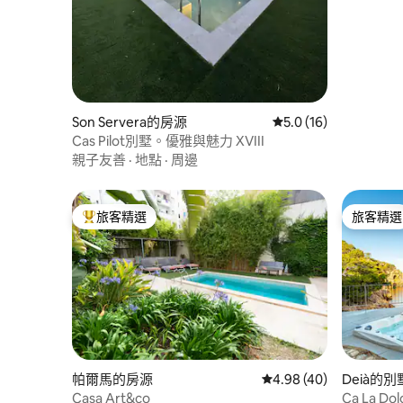
Son Servera的房源
從 16 則評價中獲得 5
5.0 (16)
Cas Pilot別墅。優雅與魅力 XVIII
親子友善
·
地點
·
周邊
旅客精選
旅客精選
旅客精選榜首
旅客精選
帕爾馬的房源
從 40 則評價中獲得 4.
4.98 (40)
Deià的別
Casa Art&co
Ca La Do