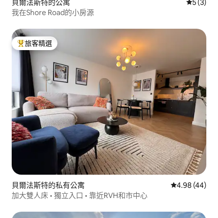
貝爾法斯特的公寓
從 3 則
5 (3)
我在Shore Road的小房源
旅客精選
旅客精選榜首
貝爾法斯特的私有公寓
從 44 則評價
4.98 (44)
加大雙人床 • 獨立入口 • 靠近RVH和市中心