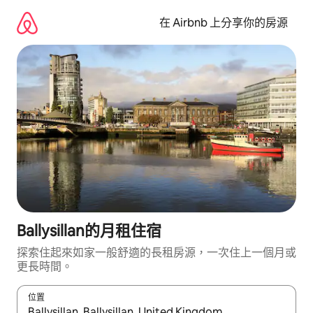
略
過
在 Airbnb 上分享你的房源
以
前
往
內
容
Ballysillan的月租住宿
探索住起來如家一般舒適的長租房源，一次住上一個月或
更長時間。
位置
如有搜尋結果，瀏覽內容時請使用上下箭頭，或輕點、滑動裝置。