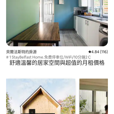
貝爾法斯特的房源
從 116 則評價
4.84 (116)
# 1 StayBelfast Home.免費停車位/WiFi/10分鐘2 C
舒適溫馨的居家空間與超值的月租價格