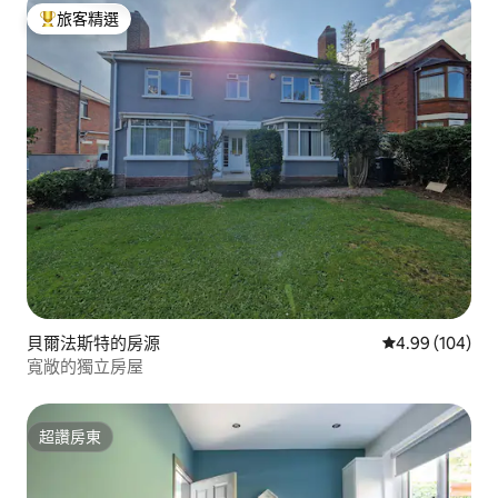
旅客精選
旅客精選榜首
貝爾法斯特的房源
從 104 則評價
4.99 (104)
寬敞的獨立房屋
超讚房東
超讚房東