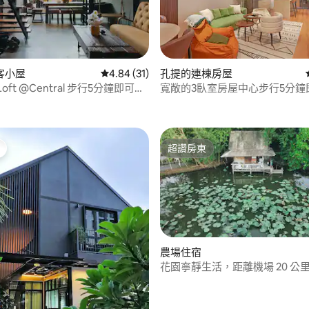
93 的平均評分（滿分 5 分）
客小屋
從 31 則評價中獲得 4.84 的平均評分（滿分 5
4.84 (31)
孔提的連棟房屋
Loft @Central 步行5分鐘即可抵
寬敞的3臥室房屋中心步行5分鐘
KongToei/QSNCC
通羅輕軌站
超讚房東
超讚房東
農場住宿
花園寧靜生活，距離機場 20 公
87 的平均評分（滿分 5 分）