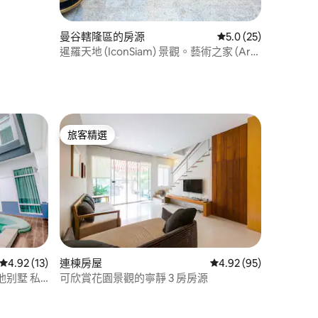
曼谷轄隆區的房源
從 25 則評價中獲得 
5.0 (25)
暹羅天地 (IconSiam) 景觀。藝術之家 (Art
House) | 距離 BTS 車站 250 公尺 | 距離郑王
廟 (Wat Arun) 4 公里
旅客精選
旅客精選
從 13 則評價中獲得 4.92 的平均評分（滿分 5 分）
4.92 (13)
連棟房屋
從 95 則評價中獲得 4
4.92 (95)
 分）
别墅 私
可欣賞花園景觀的寧靜 3 房房源
ville