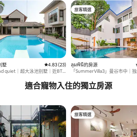
旅客精選
旅客精選
別墅
從 23 則評價中獲得 4.83 的平均評分（滿分 5
4.83 (23)
ลุมพินี的房源
 and quiet｜超大泳池别墅｜近BTS
「SummerVilla3」曼谷市中｜
.75 的平均評分（滿分 5 分）
洁｜私人停车位｜私人花园｜高
别墅｜早餐近Bts｜Asok｜Emquar
適合寵物入住的獨立房源
旅客精選
旅客精選