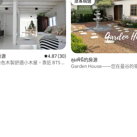
旅客精選
旅客精選
.0 的平均評分（滿分 5 分）
的房源
從 30 則評價中獲得 4.87 的平均評分（滿分 5
4.87 (30)
ลุมพินี的房源
白色木製舒適小木屋，靠近 BTS 伊
Garden House——您在曼谷
源