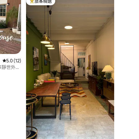
旅客精選
旅客精選榜首
 分）
從 12 則評價中獲得 5.0 的平均評分（滿分 5 分）
5.0 (12)
的寧靜世外桃