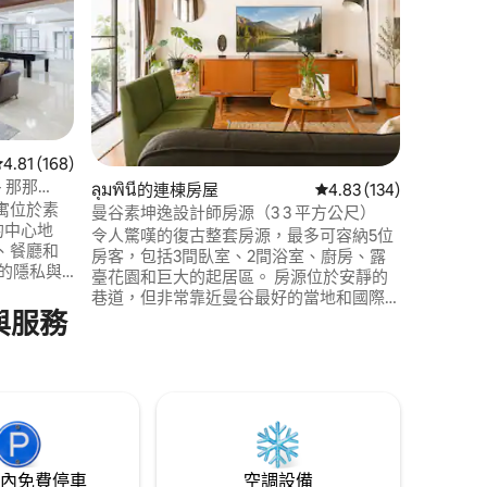
在這個安
單。 現
而設計，靠近T
站。 全
落在一個
咖啡館和
（ Thon
達超市、
從 168 則評價中獲得 4.81 的平均評分（滿分 5 分）
4.81 (168)
 分）
場。 曼
- 那那
ลุมพินี的連棟房屋
從 134 則評價中獲得 4
4.83 (134)
寓位於素
曼谷素坤逸設計師房源（3 3 平方公尺）
 ）的中心地
令人驚嘆的復古整套房源，最多可容納5位
、餐廳和
房客，包括3間臥室、2間浴室、廚房、露
臺花園和巨大的起居區。 房源位於安靜的
。 享受
巷道，但非常靠近曼谷最好的當地和國際
服務，以
與服務
餐廳、咖啡廳、有趣的酒吧和購物區。
BTS：5分鐘到🚗伊卡邁站 通羅街
1 便利商店、
EmQuartier EmSphere Jodd fair Cafe
Thieves DonDonki Mall Big C超市 Here
hai海鮮餐廳 白木綠水療和養生
內免費停車
空調設備