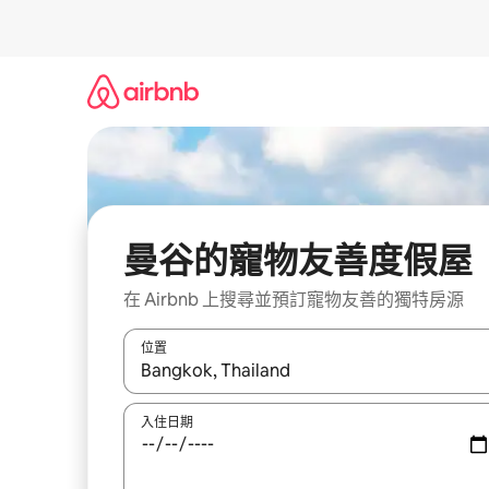
略
過
以
前
往
內
容
曼谷的寵物友善度假屋
在 Airbnb 上搜尋並預訂寵物友善的獨特房源
位置
如有搜尋結果，瀏覽內容時請使用上下箭頭，或輕
入住日期