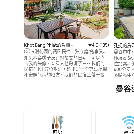
Khet Bang Phlat的貨櫃屋
從 135 則評價中獲得 4
4.9 (135)
孔提的房
③浪漫花园的两卧民宿，独立庭院,享受美
曼谷市中心
好假期，近MRT
墅
如果本套房子没有您想要的日期，可以点
Home Sw
击我的头像，查看其他房源子 ---- 我们的
位於素坤逸2
民宿在拉玛7桥附近，这里是一个充满温馨
600公尺。 這個區域位於曼谷市中心。
和安静气息的地方。我们的民宿坐落于繁
多購物中心和餐廳
华都市中的一处独立庭院，提供两个卧室
Embass
和两个卫生间，房间内配备了空调，让您
號航廈百貨 
曼谷
可以在炎热的曼谷能保持凉爽舒适的睡眠
期間，我們
体验。 民宿内花园式的院子非常漂亮，是
餐 -每日清
一个拍照的好地方。周围除了我们的客
祝您住宿愉快！ 謝
人，没有其他外来人员，使得这里变得十
Poom 
分安全和安静。步行8分钟即可到达bangO
地铁站，出了巷子口就有711便利店24小时
营业，让您的出行和购物更方便。 出了巷
子右转大概800米还有公交船的码头，可以
廚房
Wi-F