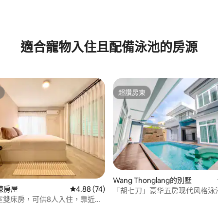
適合寵物入住且配備泳池的房源
超讚房東
超讚房東
Wang Thonglang的別墅
棟房屋
從 74 則評價中獲得 4.88 的平均評分（滿分 5
4.88 (74)
「胡七刀」豪华五房现代风格泳池
86 的平均評分（滿分 5 分）
 4臥室雙床房，可供8人入住，靠近通
人影院 健身房 近BTS|Central East