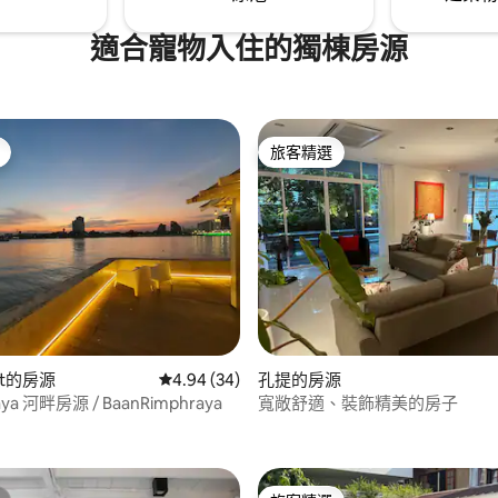
適合寵物入住的獨棟房源
旅客精選
旅客精選
.0 的平均評分（滿分 5 分）
sit的房源
從 34 則評價中獲得 4.94 的平均評分（滿分 5
4.94 (34)
孔提的房源
aya 河畔房源 / BaanRimphraya
寬敞舒適、裝飾精美的房子