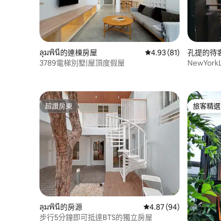
ลุมพินี的連棟房屋
從 81 則評價中獲得 4.
4.93 (81)
孔提的待
3789電梯別墅|屋頂度假屋
NewYork
達2 MRT 
超讚房東
旅客精選
超讚房東
旅客精選
ลุมพินี的房源
從 94 則評價中獲得 4.
4.87 (94)
步行5分鐘即可抵達BTS的獨立房屋