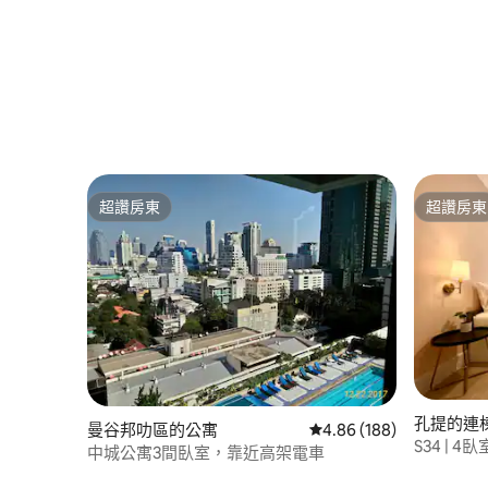
超讚房東
超讚房東
超讚房東
超讚房東
孔提的連
曼谷邦叻區的公寓
從 188 則評價中獲得 4.
4.86 (188)
S34 |
中城公寓3間臥室，靠近高架電車
羅輕軌站