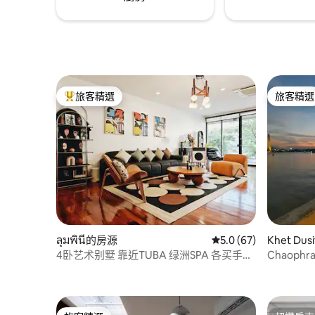
坐船去很多景点，比如摩天轮夜市，暹罗
百丽宫商场等等，让您可以体验不一样的
另类旅行出行方式。附近还有一些公交车
可以根据自己的目的地选择。 我们的民宿
距离大皇宫大约12公里，打车大约20分钟
左右，距离考山路酒吧街不到10公里，打
车也在20分钟左右，距离四面佛和暹罗百
旅客精選
旅客精選
丽宫大概也是十多公里，都不远的距离，
旅客精選榜首
旅客精選
为您的旅行提供了极大的便利。 在我们的
民宿，您可以感受到家的温馨和舒适，同
时又能享受到城市繁华的美景和便利的出
行条件。我们期待着您的到来，为您带来
愉快的住宿体验。
ลุมพินี的房源
從 67 則評價中獲得 5
5.0 (67)
Khet Du
4卧艺术别墅 靠近TUBA 绿洲SPA 各买手店
Chaophr
私人花园 免费网络 家庭影院