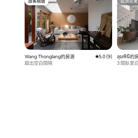
旅客精選
超讚房東
旅客精選
超讚房東
Wang Thonglang的房源
從 9 則評價中獲得 5
5.0 (9)
ลุมพินี
超出空白間隔
3 間臥室
卡邁站