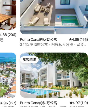
 分）
 206 則評價中獲得 4.88 的平均評分（滿分 5 分）
4.88 (206)
Punta Cana的私有公寓
從 196 則評價中獲得 4
4.85 (196)
分鐘
3 間臥室頂樓公寓，附設私人泳池，屋頂可
俯瞰海灘
旅客精選
旅客精選
Punta Cana的私有公寓
從 119 則評價中獲得 4
4.97 (119)
從 127 則評價中獲得 4.96 的平均評分（滿分 5 分）
4.96 (127)