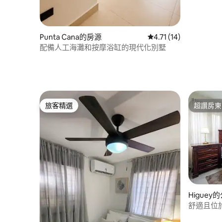
Punta Cana的房源
從 14 則評價中獲得 4
4.71 (14)
配備人工海灘和按摩浴缸的現代化別墅
旅客精選
超讚房東
旅客精選
超讚房東
Higuey
舒適且位