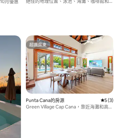
絕佳的地理位置、泳池、海灘、咖啡館和
/10月優惠
 分）
餐廳
超讚房東
超讚房東
Punta Cana的房源
從 3 則評價中獲得
5 (3)
Green Village Cap Cana，靠近海灘和高爾
 分）
夫球場的別墅