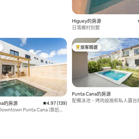
Higuey的房源
日落鄉村別墅
旅客精選
旅客精選榜首
Punta Cana的房源
配備泳池、烤肉設施和私人露台
ana的房源
從 139 則評價中獲得 4.97 的平均評分（滿分 5
4.97 (139)
墅
s Downtown Punta Cana |靠近
go