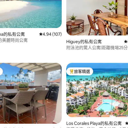
Cana的私有公寓
從 107 則評價中獲得 4.94 的平均評分（滿分 5
4.94 (107)
96 的平均評分（滿分 5 分）
的美麗時尚公寓
Higuey的私有公寓
從
附泳池的驚人公寓|距離機場25
旅客精選
旅客精選榜首
.8 的平均評分（滿分 5 分）
Los Corales Playa的私有公寓