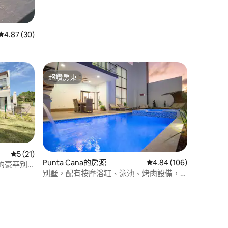
從 30 則評價中獲得 4.87 的平均評分（滿分 5 分）
4.87 (30)
超讚房東
超讚房東
從 21 則評價中獲得 5 的平均評分（滿分 5 分）
5 (21)
Punta Cana的房源
從 106 則評價中獲得 4
4.84 (106)
的豪華別
 分）
別墅，配有按摩浴缸、泳池、烤肉設備，
可容納12人