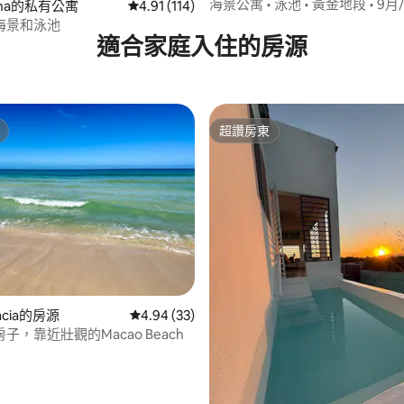
海景公寓 • 泳池 • 黃金地段 • 9月
Cana的私有公寓
從 114 則評價中獲得 4.91 的平均評分（滿分 5
4.91 (114)
海景和泳池
適合家庭入住的房源
超讚房東
超讚房東
83 的平均評分（滿分 5 分）
racia的房源
從 33 則評價中獲得 4.94 的平均評分（滿分 5
4.94 (33)
子，靠近壯觀的Macao Beach