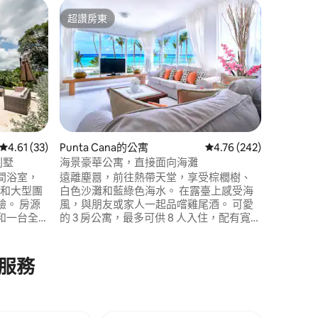
Punta 
超讚房東
旅客
超讚房東
旅客精
海景 2 
漂亮寬敞
人。 可
床、桌子
間臥室有
雙人床和
電視、2
停車位。
房用具。
從 33 則評價中獲得 4.61 的平均評分（滿分 5 分）
4.61 (33)
Punta Cana的公寓
從 242 則評價中獲得 4
4.76 (242)
洗髮精和
別墅
海景豪華公寓，直接面向海灘
 間浴室，
遠離塵囂，前往熱帶天堂，享受棕櫚樹、
 分）
庭和大型團
白色沙灘和藍綠色海水。 在露臺上感受海
。 房源
風，與朋友或家人一起品嚐雞尾酒。 可愛
和一台全
的 3 房公寓，最多可供 8 人入住，配有寬敞
。 這棟
的陽台和日光浴躺椅。 設備齊全的廚房、3
近的一個安靜
間浴室、客廳，並可使用 Los Corales 海
非常適合
灘。 位於海邊，您可以在公寓的所有房間
服務
欣賞壯麗的海景。 公寓房客專屬的免費海
用。如果
灘躺椅！
前與我們