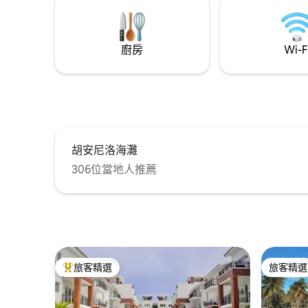
concierge available for guest needs.
計時間；
道路狀況
廚房
Wi-F
胡安尼洛海灘
306位當地人推薦
旅客精選
旅客精選
旅客精選榜首
旅客精選