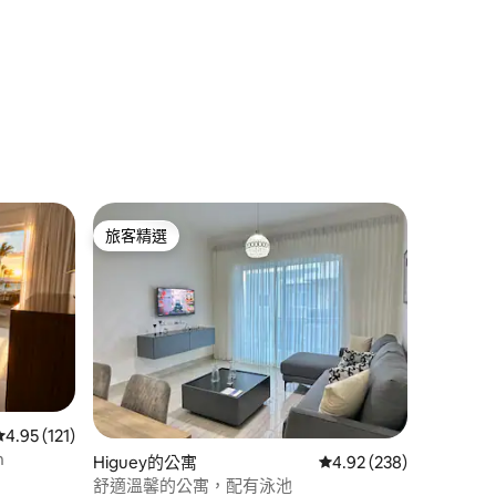
旅客精選
旅客精選
 分）
從 121 則評價中獲得 4.95 的平均評分（滿分 5 分）
4.95 (121)
h
Higuey的公寓
從 238 則評價中獲得 4
4.92 (238)
舒適溫馨的公寓，配有泳池