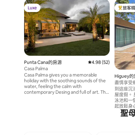
Luxe
旅客
Luxe
旅客精選
Punta Cana的房源
從 52 則評價中獲得 4.
4.98 (52)
Casa Palma
Casa Palma gives you a memorable
Higuey
holiday with the soothing sounds of the
盡情享受
water, feeling the calm with
到這座沉
contemporary Desing and full of art. This
屋度假。 
amazing villa is 3 to 5 minutes from the
泳池和一
beaches, just in the middle of Cap Cana
起放鬆身心、
Complex where you can easily go to
聖
放鬆身心並
restaurants, the famous Marine of Cap
離珊瑚高速公路
Cana, Lagoons, tennis court and more.
10 分鐘。
Included services: - Dominican breakfast,
和拉羅馬納（
cooking lady, daily cleaning and personal
距離Bayahi