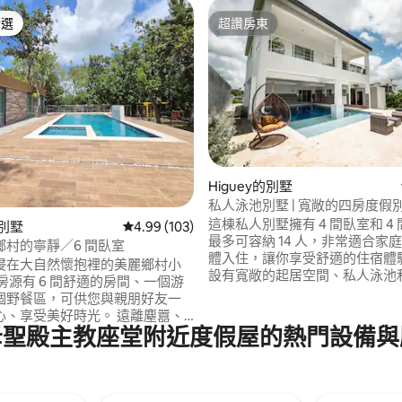
精選
超讚房東
榜首
超讚房東
98 的平均評分（滿分 5 分）
Higuey的別墅
私人泳池別墅 | 寬敞的四房度假
這棟私人別墅擁有 4 間臥室和 4
的別墅
從 103 則評價中獲得 4.99 的平均評分（滿分 5
4.99 (103)
最多可容納 14 人，非常適合家
鄉村的寧靜／6 間臥室
體入住，讓你享受舒適的住宿體驗
浸在大自然懷抱裡的美麗鄉村小
設有寬敞的起居空間、私人泳池
房源有 6 間舒適的房間、一個游
功能備用發電機，提供更多舒適度
個野餐區，可供您與親朋好友一
別墅位於伊格埃 (Higüey) 附
享受美好時光。 遠離塵囂、
區域，提供隱私、空間和便利，
母聖殿主教座堂附近度假屋的熱門設備與
創造難忘回憶的完美地點。 距
短期或長期住宿。 事先徵得許可後，可舉
3分鐘路程。 距離伊格埃伊
辦經批准的聚會。 需支付額外費
 距離蓬塔卡納（ Punta Cana ）
你計劃舉辦慶祝活動，請在預訂
 La Romana ） 25/30分鐘。
聯絡。
be/Yuma 20/25分鐘。 這是預