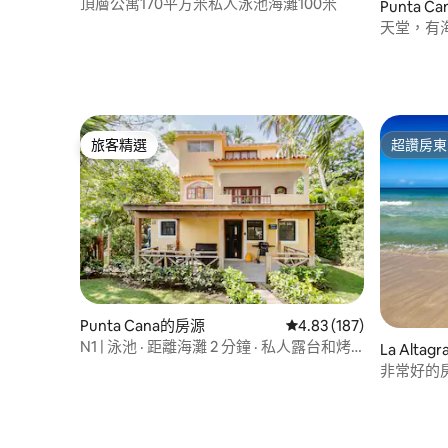
頂層公寓170平方米私人泳池海灘100米
Punta 
天堂，有
旅客精選
超讚房東
旅客精選
超讚房東
Punta Cana的房源
從 187 則評價中獲得 4.
4.83 (187)
N1 | 泳池 · 距離海灘 2 分鐘 · 私人露台和烤
La Altag
肉設施
非常好的房