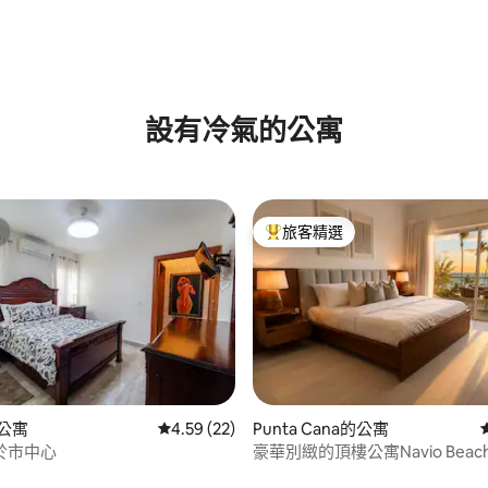
.71 的平均評分（滿分 5 分）
設有冷氣的公寓
旅客精選
旅客精選榜首
的公寓
從 22 則評價中獲得 4.59 的平均評分（滿分 5
4.59 (22)
Punta Cana的公寓
於市中心
豪華別緻的頂樓公寓Navio Beac