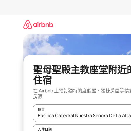
略
過
以
前
往
內
容
聖母聖殿主教座堂附近
住宿
在 Airbnb 上預訂獨特的度假屋、獨棟房屋等精
房源
位置
如有搜尋結果，瀏覽內容時請使用上下箭頭，或輕
入住日期