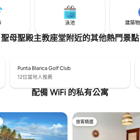
實際時間始終取決於職業駕駛和
。
i
泳池
建築物
聖母聖殿主教座堂附近的其他熱門景點
Punta Blanca Golf Club
12位當地人推薦
配備 WiFi 的私有公寓
旅客精選
旅客精選