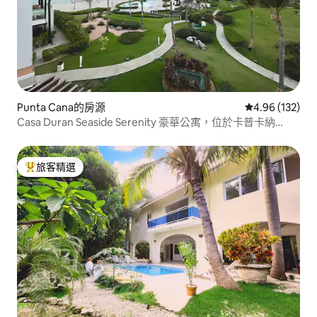
Punta Cana的房源
從 132 則評價
4.96 (132)
Casa Duran Seaside Serenity 豪華公寓，位於卡普卡納
(Cap Cana)！
旅客精選
旅客精選榜首