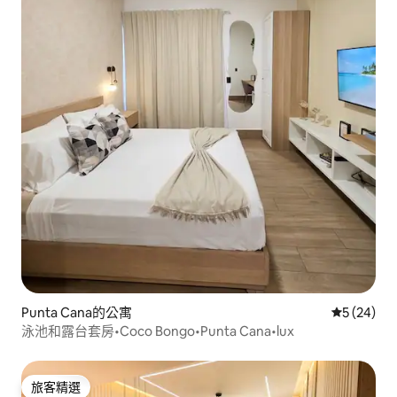
Punta Cana的公寓
從 24 則
5 (24)
泳池和露台套房•Coco Bongo•Punta Cana•lux
旅客精選
旅客精選