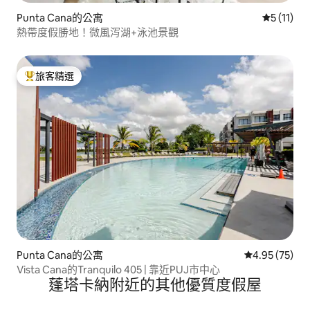
Punta Cana的公寓
從 11 則
5 (11)
熱帶度假勝地！微風泻湖+泳池景觀
旅客精選
旅客精選榜首
Punta Cana的公寓
從 75 則評價
4.95 (75)
Vista Cana的Tranquilo 405 | 靠近PUJ市中心
蓬塔卡納附近的其他優質度假屋