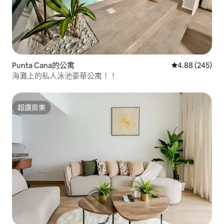
Punta Cana的公寓
從 245 則評價
4.88 (245)
海灘上的私人泳池豪華公寓！！
超讚房東
超讚房東