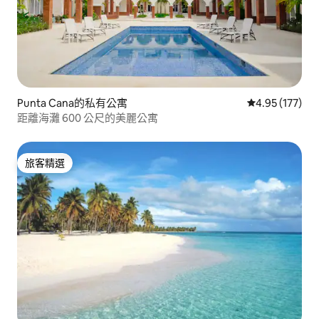
Punta Cana的私有公寓
從 177 則評價
4.95 (177)
距離海灘 600 公尺的美麗公寓
旅客精選
旅客精選