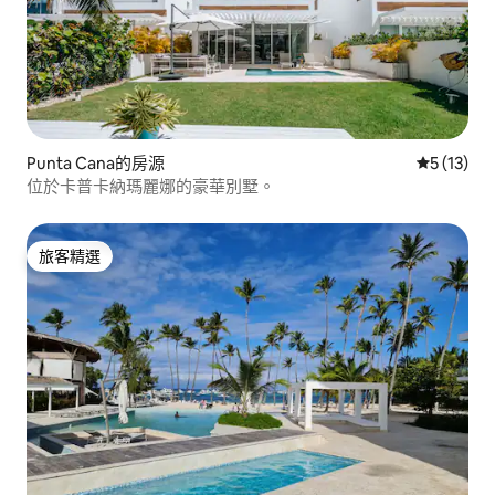
Punta Cana的房源
從 13 則
5 (13)
位於卡普卡納瑪麗娜的豪華別墅。
旅客精選
旅客精選