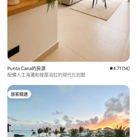
Punta Cana的房源
從 14 則評價
4.71 (14)
配備人工海灘和按摩浴缸的現代化別墅
旅客精選
旅客精選