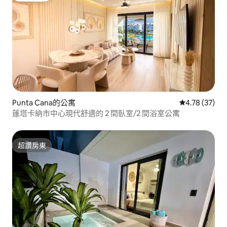
Punta Cana的公寓
從 37 則評價
4.78 (37)
蓬塔卡納市中心現代舒適的 2 間臥室/2 間浴室公寓
超讚房東
超讚房東