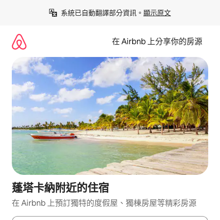
略
系統已自動翻譯部分資訊。
顯示原文
過
以
前
在 Airbnb 上分享你的房源
往
內
容
蓬塔卡納附近的住宿
在 Airbnb 上預訂獨特的度假屋、獨棟房屋等精彩房源