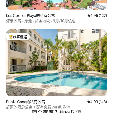
Los Corales Playa的私有公寓
從 127 則評價
4.96 (127)
海景公寓 • 泳池 • 黃金地段 • 9月/10月優惠
旅客精選
旅客精選榜首
Punta Cana的私有公寓
從 143 則評價
4.93 (143)
舒適的兩房公寓，配有免費WiFi和泳池
適合家庭入住的房源