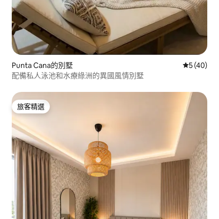
Punta Cana的別墅
從 40 則
5 (40)
配備私人泳池和水療綠洲的異國風情別墅
旅客精選
旅客精選