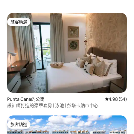
旅客精選
旅客精選
Punta Cana的公寓
從 54 則評價
4.98 (54)
設計師打造的豪華套房 | 泳池 | 彭塔卡納市中心
旅客精選
旅客精選