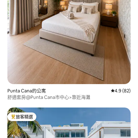
Punta Cana的公寓
從 82 則評
4.9 (82)
舒適套房@Punta Cana市中心>靠近海灘
旅客精選
旅客精選榜首