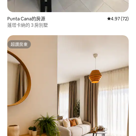
Punta Cana的房源
從 72 則評價
4.97 (72)
蓬塔卡納的 3 房別墅
超讚房東
超讚房東