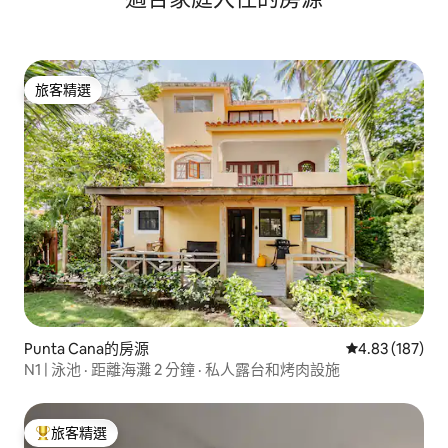
旅客精選
旅客精選
Punta Cana的房源
從 187 則評價
4.83 (187)
N1 | 泳池 · 距離海灘 2 分鐘 · 私人露台和烤肉設施
旅客精選
旅客精選榜首