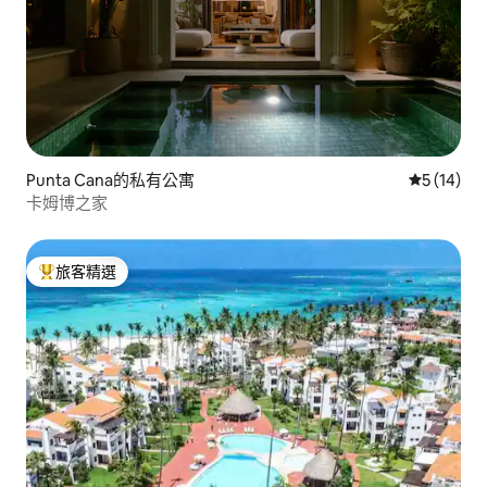
Punta Cana的私有公寓
從 14 則
5 (14)
卡姆博之家
旅客精選
旅客精選榜首