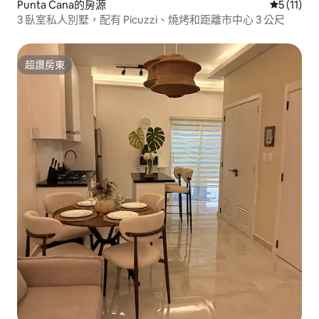
Punta Cana的房源
從 11 則
5 (11)
3 臥室私人別墅，配有 Picuzzi、燒烤和距離市中心 3 公尺
超讚房東
超讚房東