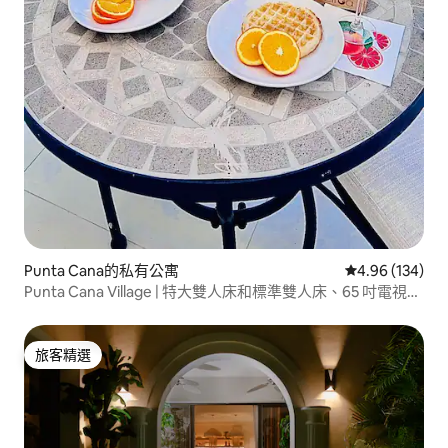
Punta Cana的私有公寓
從 134 則評價
4.96 (134)
Punta Cana Village | 特大雙人床和標準雙人床、65 吋電視、
2 分鐘到 PUJ
旅客精選
旅客精選