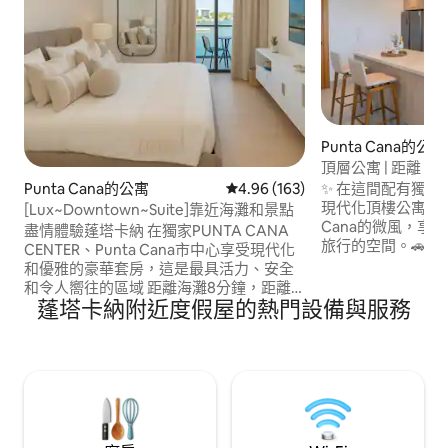
Punta Cana的公寓
頂層公寓 | 距離 Juan
人 | 按摩浴池 | 泳池
✨ 在這間配有獨
Punta Cana的公寓
從 163 則評價中獲得 4.96 的平
4.96 (163)
現代化頂樓公寓中放
[Lux~Downtown~Suite]靠近海灘和景點
Cana的微風，享
盡情體驗蓬塔卡納 在獨家PUNTA CANA
旅行的空間。🚗 距離
CENTER、Punta Cana市中心享受現代化
鐘，距離機場5分鐘，
和優雅的豪華套房，這是最具活力、安全
中心10分鐘。🏊 
和令人嚮往的區域 距離海灘8分鐘，距離
快速抵達所有必需設施。 享
蓬塔卡納附近度假屋的熱門設備與服務
機場12分鐘✈️周圍有最好的景點，步行即
私，並輕鬆到達餐廳和服務
可抵達： 🎉 Coco Bongo | 🎸 Hard Rock
獲得獨特的Punta 
Café |在天空🐬海豚探索🍽️晚餐|🌊加勒比
湖公園 非常適合5星級住宿：奢華、舒適和
無與倫比的位置，位於Punta Cana市中心