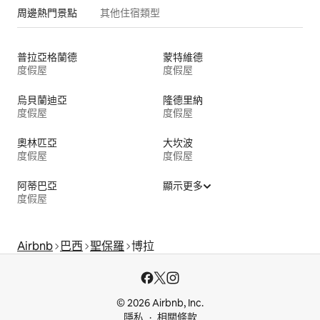
周邊熱門景點
其他住宿類型
普拉亞格蘭德
蒙特維德
度假屋
度假屋
烏貝蘭迪亞
隆德里納
度假屋
度假屋
奧林匹亞
大坎波
度假屋
度假屋
阿蒂巴亞
顯示更多
度假屋
Airbnb
巴西
聖保羅
博拉
© 2026 Airbnb, Inc.
隱私
相關條款