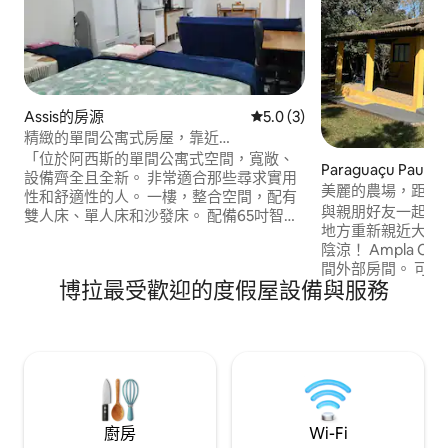
Assis的房源
從 3 則評價中獲得 5.0 的平
5.0 (3)
精緻的單間公寓式房屋，靠近
Fema/Unesp。
「位於阿西斯的單間公寓式空間，寬敞、
Paraguaçu Pauli
設備齊全且全新。 非常適合那些尋求實用
美麗的農場，距離
性和舒適性的人。 一樓，整合空間，配有
與親朋好友一起享
雙人床、單人床和沙發床。 配備65吋智慧
地方重新親近大自然。 超級通風
電視、空調、全功能廚房和工作空間。 獨
陰涼！ Ampla C
立入口、室外區域和車庫均有監視錄影。
間外部房間。 可容
額外收費的洗衣服務。 中心位置：距離
博拉最受歡迎的度假屋設備與服務
03張牀墊和一張大
FEMA 500 公尺，距離高速公路/巴士站 1
和室外廚房、帶燒
公里，距離 UNESP 1.5 公里。 立即預訂，
獨立浴室。 Parquinho e casa for
保證您的位置！」
children. 大型泳池均設有圍欄，配有桌子
和陽光。
廚房
Wi-Fi