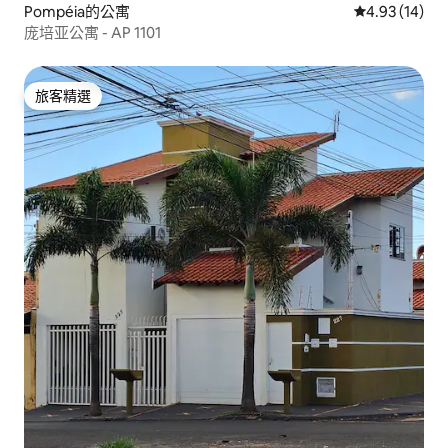
Pompéia的公寓
從 14 則評價
4.93 (14)
庞培亚公寓 - AP 1101
旅客精選
旅客精選