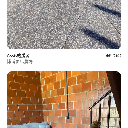
Assis的房源
從 4 則評價
5.0 (4)
博博雷馬農場