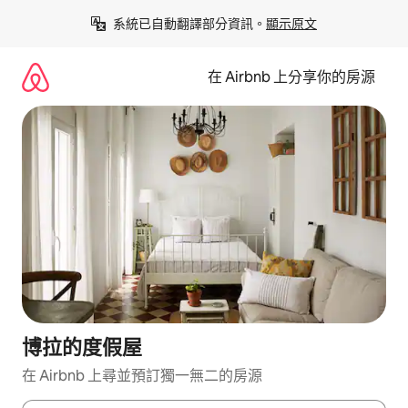
略
系統已自動翻譯部分資訊。
顯示原文
過
以
前
在 Airbnb 上分享你的房源
往
內
容
博拉的度假屋
在 Airbnb 上尋並預訂獨一無二的房源