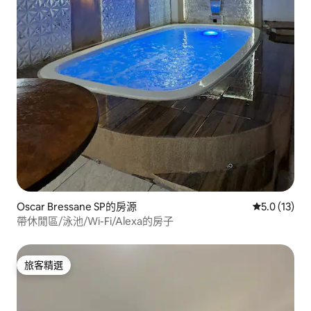
Oscar Bressane SP的房源
從 13 則評
5.0 (13)
帶休閒區/泳池/Wi-Fi/Alexa的房子
旅客精選
旅客精選