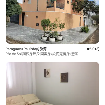
Paraguaçu Paulista的房源
從 3 則評價
5.0 (3)
Pôr do Sol 獨棟房屋/2 間套房/設備完善/休憩區