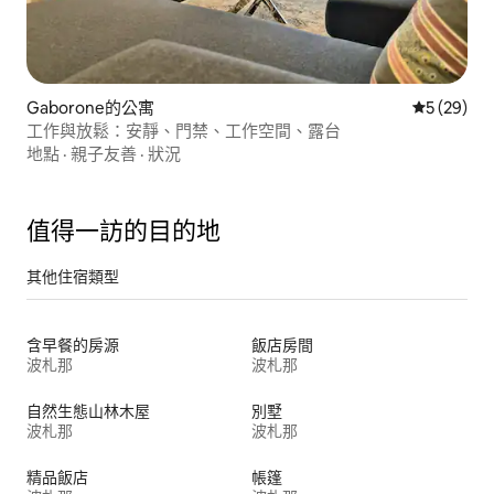
Gaborone的公寓
從 29 則
5 (29)
工作與放鬆：安靜、門禁、工作空間、露台
地點
·
親子友善
·
狀況
值得一訪的目的地
其他住宿類型
含早餐的房源
飯店房間
波札那
波札那
自然生態山林木屋
別墅
波札那
波札那
精品飯店
帳篷