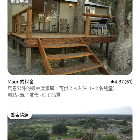
超讚房東
超讚房東
Maun的村舍
從 61 則評價
4.87 (61)
馬恩郊外的叢林度假屋，可供 2 人入住（+ 2 名兒童）
地點
·
親子友善
·
睡眠品質
旅客精選
旅客精選