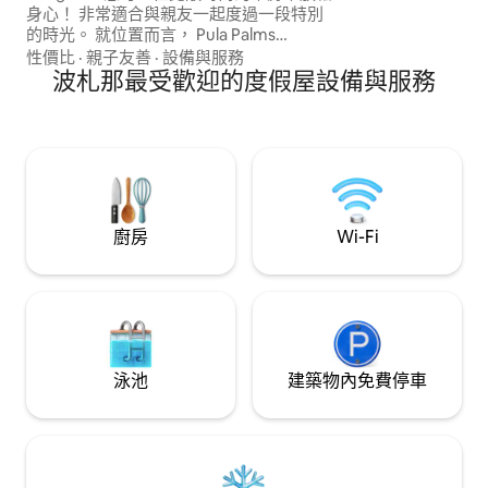
身心！ 非常適合與親友一起度過一段特別
的時光。 就位置而言， Pula Palms
Bungalow位於Maun最方便的地方，距離
性價比
·
親子友善
·
設備與服務
Maun國際機場不到8分鐘車程，距離
波札那最受歡迎的度假屋設備與服務
Maun Town Centre （ Maun老商場） 7分
鐘車程，距離Delta Palms Mall或
Shoppers晚餐市場3分鐘。
廚房
Wi-Fi
泳池
建築物內免費停車