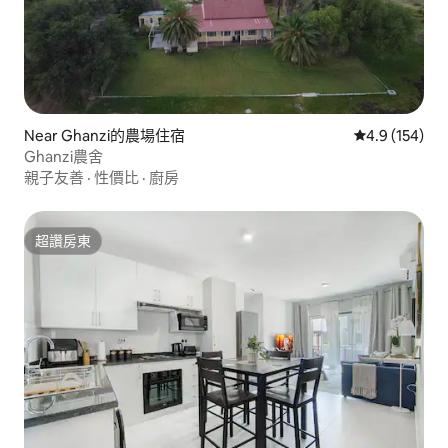
Near Ghanzi的農場住宿
從 154 則評
4.9 (154)
Ghanzi農舍
親子友善
·
性價比
·
廚房
超讚房東
超讚房東