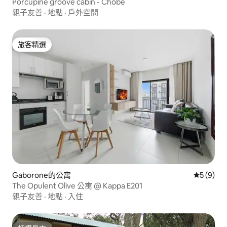
Porcupine groove cabin - Chobe
親子友善
·
地點
·
戶外空間
旅客精選
旅客精選
Gaborone的公寓
從 9 則
5 (9)
The Opulent Olive 公寓 @ Kappa E201
親子友善
·
地點
·
入住