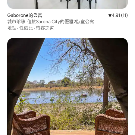
Gaborone的公寓
從 11 則評價
4.91 (11)
城市珍珠-位於Sarona City的優雅2臥室公寓
地點
·
性價比
·
待客之道