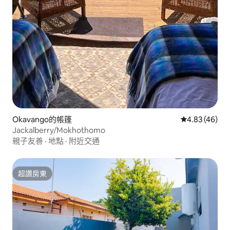
Okavango的帳篷
從 46 則評價
4.83 (46)
Jackalberry/Mokhothomo
親子友善
·
地點
·
附近交通
超讚房東
超讚房東