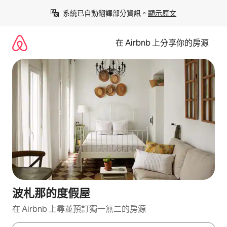
略
系統已自動翻譯部分資訊。
顯示原文
過
以
前
在 Airbnb 上分享你的房源
往
內
容
波札那的度假屋
在 Airbnb 上尋並預訂獨一無二的房源