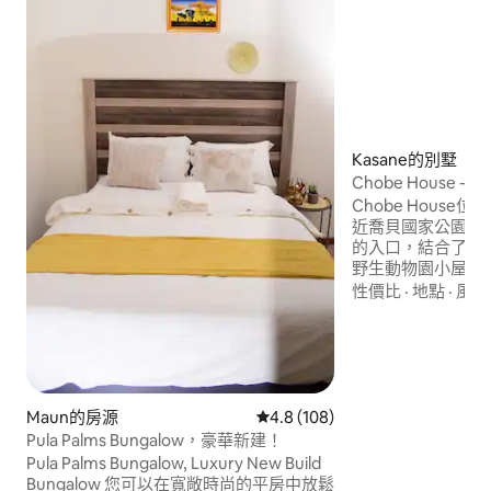
Kasane的別墅
Chobe House 
Chobe Hous
近喬貝國家公園（Chob
的入口，結合了寧
野生動物園小屋和Airb
野獸園旅館和通往C
性價比
·
地點
·
風景
供各種野獸園和露
難忘的體驗。 我們是少數位於 Chobe 河畔
的飯店之一，擁有
野遊車輛。乘船或
賞喬貝。
Maun的房源
從 108 則評價中獲得 4.8 的平
4.8 (108)
Pula Palms Bungalow，豪華新建！
Pula Palms Bungalow, Luxury New Build
Bungalow 您可以在寬敞時尚的平房中放鬆