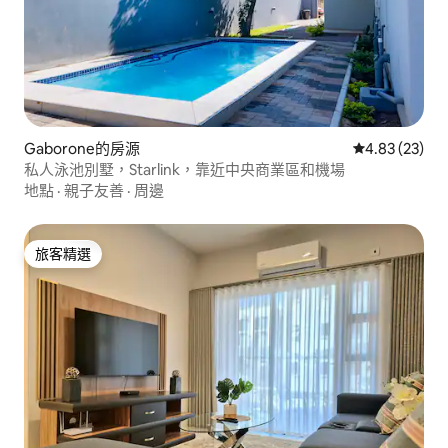
Gaborone的房源
從 23 則評價
4.83 (23)
私人泳池別墅，Starlink，靠近中央商業區和機場
地點
·
親子友善
·
周邊
旅客精選
旅客精選