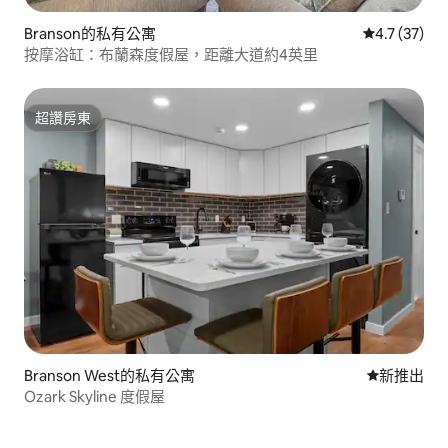
Branson的私有公寓
從 37 則評
4.7 (37)
按摩浴缸：布蘭森度假屋，距離大道約4英里
超讚房東
超讚房東
Branson West的私有公寓
新住處
新推出
Ozark Skyline 度假屋