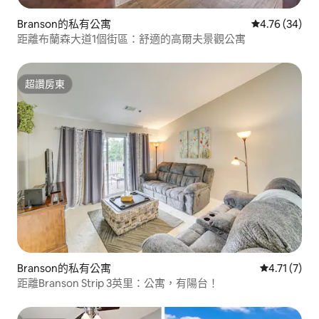
Branson的私有公寓
從 34 則評價
4.76 (34)
距離布蘭森大道1個街區：舒適的高爾夫景觀公寓
超讚房東
超讚房東
Branson的私有公寓
從 7 則評價
4.71 (7)
距離Branson Strip 3英里：公寓，有陽台！