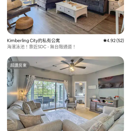
Kimberling City的私有公寓
從 52 則評價
4.92 (52)
海濱泳池！靠近SDC - 無台階通道！
超讚房東
超讚房東