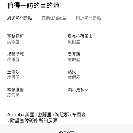
值得一訪的目的地
周邊熱門景點
其他住宿類型
附近熱門景點
聖路易斯
奧克拉荷馬市
度假屋
度假屋
堪薩斯城
曼非斯
度假屋
度假屋
土爾沙
熱泉
度假屋
度假屋
本頓維爾
顯示更多
度假屋
Airbnb
美國
密蘇里
陶尼郡
布蘭森
附設無障礙廁所的房源