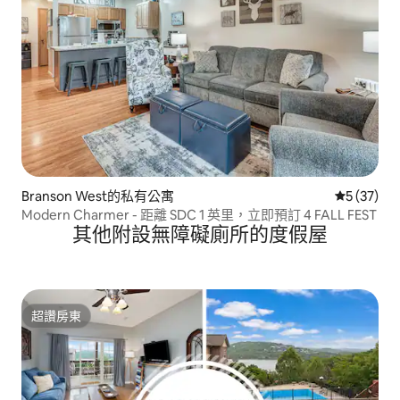
Branson West的私有公寓
從 37 則
5 (37)
Modern Charmer - 距離 SDC 1 英里，立即預訂 4 FALL FEST
其他附設無障礙廁所的度假屋
超讚房東
超讚房東