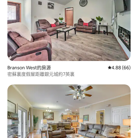
Branson West的房源
從 66 則評價
4.88 (66)
密蘇裏度假屋距離銀元城約7英裏