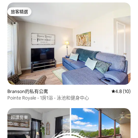
旅客精選
旅客精選
Branson的私有公寓
從 10 則評
4.8 (10)
Pointe Royale - 1房1浴 - 泳池和健身中心
超讚房東
超讚房東