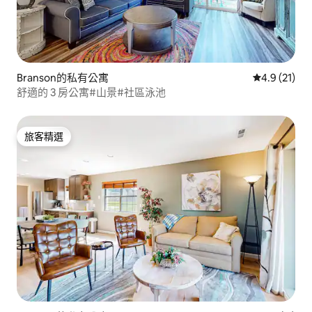
Branson的私有公寓
從 21 則評
4.9 (21)
舒適的 3 房公寓#山景#社區泳池
旅客精選
旅客精選