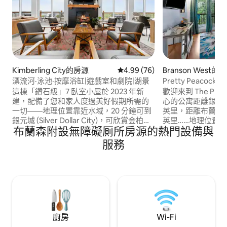
Kimberling City的房源
從 76 則評價中獲得 4.99 的平
4.99 (76)
Branson West
漂流河·泳池·按摩浴缸|遊戲室和劇院|湖景
Pretty Peacock
預訂 4 FALL FEST
這棟「鑽石級」7 臥室小屋於 2023 年新
歡迎來到 The Prett
建，配備了您和家人度過美好假期所需的
心的公寓距離銀元城 (Silv
一切——地理位置靠近水域，20 分鐘可到
英里，距離布蘭森大道 (B
銀元城 (Silver Dollar City)，可欣賞金柏林
英里……地理位置
布蘭森附設無障礙厠所房源的熱門設備與
市立大橋 (Kimberling City Bridge) 的湖景
精彩景點！ 我們的雙臥室雙浴室公寓充滿
全景，空間寬敞，設有遊戲室（撞球桌、
活力，提供舒適的
服務
桌上足球、沙狐球、電子遊戲機、懶人沙
廚房、舒適的床鋪和超大
發投擲遊戲）、按摩浴缸、室外營火爐、
滿獨特的藝術品，
室內壁爐、兒童上下鋪房間，以及設備齊
感到賓至如歸！ 這套公寓的位置和便利性
全的廚房。 預訂後，我們也會提供一本專
使其成為尋求精彩布蘭森
屬的 TOUCHSTAY 數位旅遊指南，內含當
的家庭的好選擇！
地推薦！
廚房
Wi-Fi