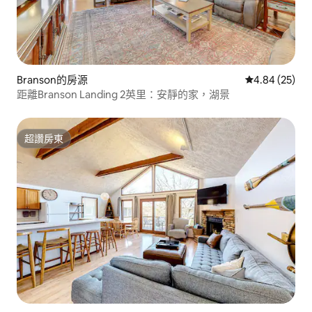
Branson的房源
從 25 則評價
4.84 (25)
距離Branson Landing 2英里：安靜的家，湖景
超讚房東
超讚房東