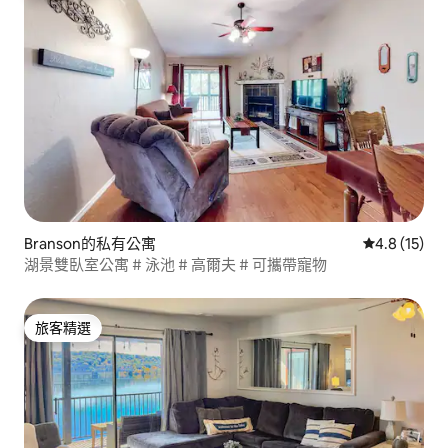
Branson的私有公寓
從 15 則評
4.8 (15)
湖景雙臥室公寓 # 泳池 # 高爾夫 # 可攜帶寵物
旅客精選
旅客精選