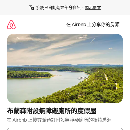
略
系統已自動翻譯部分資訊。
顯示原文
過
以
前
在 Airbnb 上分享你的房源
往
內
容
布蘭森附設無障礙廁所的度假屋
在 Airbnb 上搜尋並預訂附設無障礙廁所的獨特房源