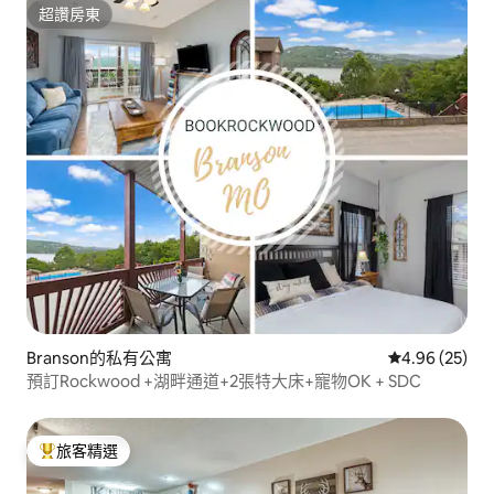
超讚房東
超讚房東
Branson的私有公寓
從 25 則評價
4.96 (25)
預訂Rockwood +湖畔通道+2張特大床+寵物OK + SDC
旅客精選
旅客精選榜首