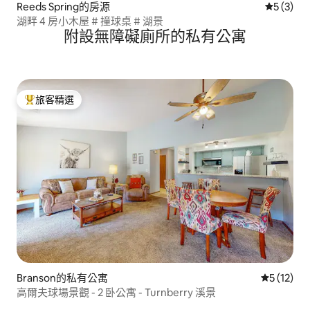
Reeds Spring的房源
從 3 則
5 (3)
湖畔 4 房小木屋 # 撞球桌 # 湖景
附設無障礙廁所的私有公寓
旅客精選
旅客精選榜首
Branson的私有公寓
從 12 則
5 (12)
高爾夫球場景觀 - 2 卧公寓 - Turnberry 溪景