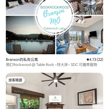
Branson的私有公寓
從 22 則評價
4.73 (22)
預訂Rockwood @ Table Rock ~特大床~ SDC 可攜帶寵物
旅客精選
旅客精選