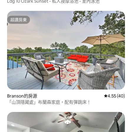
Ldg 10 Ozark Sunset - 私人按摩浴池 - 室內泳池
超讚房東
超讚房東
Branson的房源
從 40 則評價
4.55 (40)
「山頂隱藏處」布蘭森家庭，配有彈跳床！