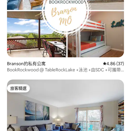
Branson的私有公寓
從 37 則評價
4.86 (37)
BookRockwood @ TableRockLake +泳池 +由SDC +可攜帶
寵物
旅客精選
旅客精選