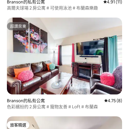
Branson的私有公寓
從 11 則評價
4.91 (11)
高爾夫球場 2 房公寓 # 可使用泳池 # 布蘭森樂趣
超讚房東
超讚房東
Branson的私有公寓
從 8 則評價
4.75 (8)
色彩繽紛的 2 房公寓 # 寵物友善 # Loft # 布蘭森
旅客精選
旅客精選