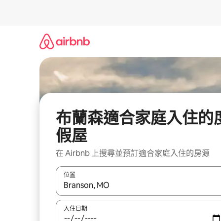
略
過
以
前
往
內
容
布蘭森適合家庭入住的
假屋
在 Airbnb 上搜尋並預訂適合家庭入住的房源
位置
如有搜尋結果，瀏覽內容時請使用上下箭頭，或輕
入住日期