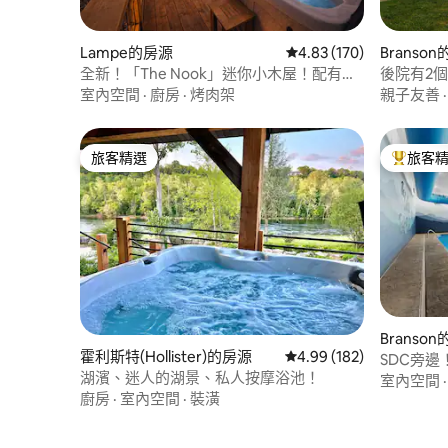
Lampe的房源
從 170 則評價中獲得 4.
4.83 (170)
Branso
全新！「The Nook」迷你小木屋！配有私
後院有2
人按摩浴池！
室內空間
·
廚房
·
烤肉架
親子友善
旅客精選
旅客
旅客精選
旅客精選
Branso
霍利斯特(Hollister)的房源
從 182 則評價中獲得 4.
4.99 (182)
SDC旁
湖濱、迷人的湖景、私人按摩浴池！
室內空間
廚房
·
室內空間
·
裝潢