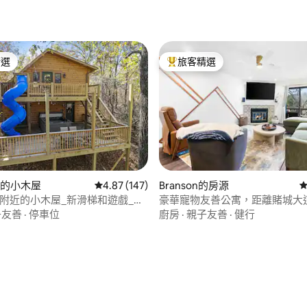
精選
旅客精選
榜首
旅客精選榜首
ale的小木屋
從 147 則評價中獲得 4.87 的平均評分（滿分 5
4.87 (147)
Branson的房源
從
93 的平均評分（滿分 5 分）
edar附近的小木屋_新滑梯和遊戲_熱
豪華寵物友善公寓，距離賭城大
鐘路程！
子友善
·
停車位
廚房
·
親子友善
·
健行