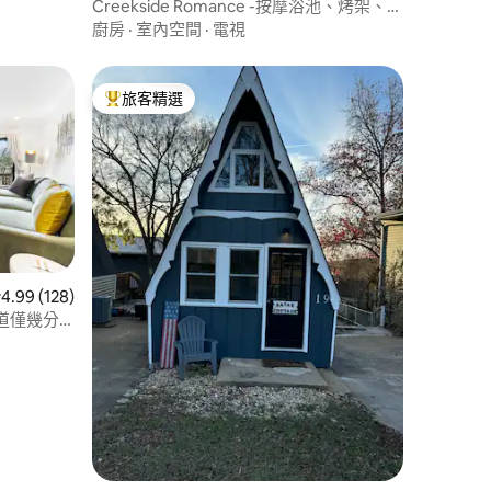
Creekside Romance -按摩浴池、烤架、加
大雙人床！
廚房
·
室內空間
·
電視
旅客精選
旅客精選榜首
 分）
 128 則評價中獲得 4.99 的平均評分（滿分 5 分）
4.99 (128)
道僅幾分