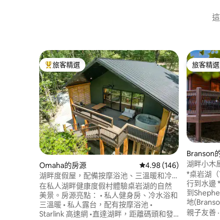
這
旅客精選
旅客精選
旅客精選榜首
旅客精選
Branso
湖畔小木屋，
Omaha的房源
從 146 則評價中獲得 4.
4.98 (146)
Lake) 旁
*桌岩湖（T
湖畔度假屋，配備按摩浴池、三溫暖和冷
行到水邊 *
水浴池
在私人湖畔健康度假村體驗桌岩湖的自然
到Shephe
美景。房源亮點： • 私人健身房、冷水浴和
地(Brans
三溫暖 • 私人露台，配有按摩浴池 •
欣賞湖景 *釣
親子友善
Starlink 高速網 •直達湖畔，距離碼頭和發