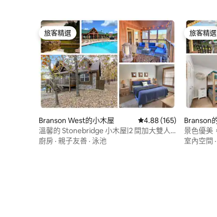
旅客精選
旅客精選
旅客精選
旅客精選
Branson West的小木屋
從 165 則評價中獲得 4.
4.88 (165)
Branso
溫馨的 Stonebridge 小木屋|2 間加大雙人
景色優美
床套房，配備暖氣門廊
物，靠近 
廚房
·
親子友善
·
泳池
室內空間