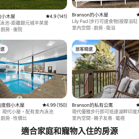
Branson的小木屋
83 的平均評分（滿分 5 分）
n的小木屋
從 141 則評價中獲得 4.9 的平均評分（滿分 5
4.9 (141)
Lily Pad |步行可達食物|按摩浴
個泳池-距離銀元城半英里
離SDC 1英里
室內空間
·
廚房
·
衛浴
·
廚房
·
後院
精選
旅客精選
榜首
旅客精選
n的度假小木屋
從 150 則評價中獲得 4.99 的平均評分（滿分 5
4.99 (150)
Branson的私有公寓
99 的平均評分（滿分 5 分）
邊！現代小屋，配有室內泳池
現代優雅步行即可抵達湖畔印度
·
廚房
·
性價比
室內空間
·
親子友善
·
電視
適合家庭和寵物入住的房源