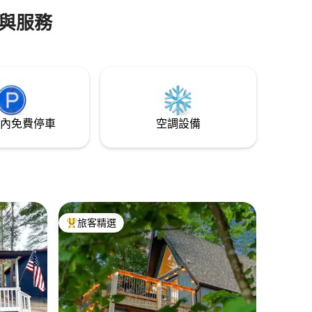
車程。 我們
SDC ） 📍4分鐘-待處理交通 距離布蘭森劇
院區📍15分鐘 📍17分鐘即可抵達桌巖湖
與服務
，是親朋
(Table Rock Lake) 距離Thunder Ridge自
有您一晚
然競技場📍33分鐘
和碗盤。
內免費停車
空調設備
旅客精選
旅客精選榜首