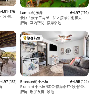
從 176 則評價中獲得 4.91 的平均評分（滿分 5 分）
4.91 (176)
 分）
Lampe的房源
從 179 則評價中獲得 4
4.97 (179)
缸、泳池|距
景觀！豪華三角屋：私人按摩浴池和火
坑！
廚房
·
室內空間
·
按摩浴池
旅客精選
旅客精選榜首
 分）
從 152 則評價中獲得 4.97 的平均評分（滿分 5 分）
4.97 (152)
Branson的小木屋
從 124 則評價中獲得 4
4.95 (124)
角！
Bluebird 小木屋*SDC*按摩浴缸*泳池*營火
爐*咖啡*
廚房
·
親子友善
·
泳池