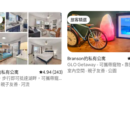
旅客精選
旅客精選
Branson的私有公寓
GLO Getaway - 可攜帶寵物 •
哥會議中心 (SDC) • 湖畔住宿
室內空間
·
親子友善
·
公園
88 的平均評分（滿分 5 分）
n的私有公寓
從 243 則評價中獲得 4.94 的平均評分（滿分 5
4.94 (243)
，步行即可抵達湖畔，可攜帶寵
SDC！
·
親子友善
·
河流