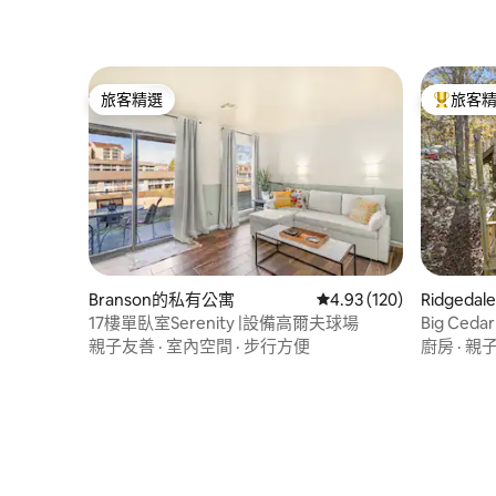
旅客精選
旅客
旅客精選
旅客精選
Ridged
Branson的私有公寓
從 120 則評價中獲得 4.
4.93 (120)
Big C
17樓單臥室Serenity |設備高爾夫球場
水浴缸
廚房
·
親
親子友善
·
室內空間
·
步行方便