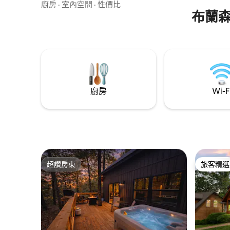
皮艇 * 度假村泳池 4 月中旬至 10 月開放
射台2英里 •距離Big Cedar、Top of the
廚房
·
室內空間
·
性價比
（鹽水和滑水道
Rock & Thunder Ridge Arena 15分鐘 •距離
布蘭
火坑 *木炭烤架 *船坡 *特大床 *拉出式沙發
布蘭森 20 分鐘車程 •過濾水 • Nespresso
*壁爐
Vertuo • Branch Basics 清潔和免費清潔洗
衣產品 • Cozy Earth有機竹床單 •必需品
廚房
Wi-F
超讚房東
旅客精選
超讚房東
旅客精選