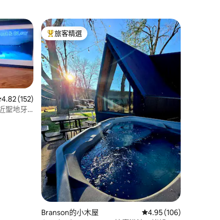
旅客精選
旅客精選榜首
從 152 則評價中獲得 4.82 的平均評分（滿分 5 分）
4.82 (152)
 靠近聖地牙
 分）
Branson的小木屋
從 106 則評價中獲得 4
4.95 (106)