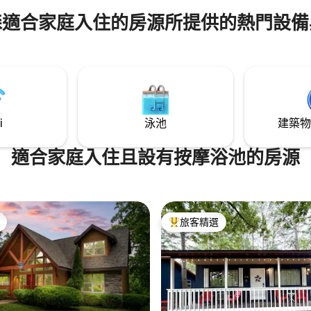
Branson Landing ）僅一小段
）和按摩浴池 *步行小徑 *
的小屋是您度假的好去處。 兩張舒適的加
森適合家庭入住的房源所提供的熱門設備
大雙人牀和一張標準雙人沙發牀
 *洗衣機／烘衣機 * 免費停車
好友放鬆身心的好地方。 廚房備
或一週所需的所有鍋具、平底鍋
i
泳池
建築物
適合家庭入住且設有按摩浴池的房源
旅客精選
旅客精選榜首