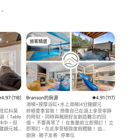
。
Branso
旅客精選
旅客
旅客精選
旅客精
Ozark M
房！
🌞 8 
前搶訂！ 位於Indian Point的山區現代度假
屋，距離Silv
Lake
設施和廣
親子友善
晚純粹放鬆。 非常適合家庭
度假團體
在您的門口。 八月和秋季的
 分）
從 118 則評價中獲得 4.97 的平均評分（滿分 5 分）
4.97 (118)
Branson的房源
從 117 則評價中獲得 4
4.91 (117)
持續太久
滑梯+按摩浴缸+水上滑梯|4分鐘銀元
塔尼科莫
終極夏季冒險！ 想像自己在湖上享受寧靜
湖（ Table
的時刻，同時與親朋好友創造難忘的回
樹林中，但
憶。 不要再等了！ 在售罄前立即預訂！ 立
即預訂，在此享受極致度假體驗！ 由
蘭森著陸（
MyBlissfulRetreats 舉辦！ 距離銀元城（
廚房
·
親子友善
·
停車位