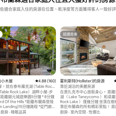
些適合家庭入住的房源在位置、乾淨度等方面獲得客人一致好評
超讚房東
超讚房東
n的小木屋
從 160 則評價中獲得 4.88 的平均評分（滿分 5
4.88 (160)
霍利斯特(Hollister)的房源
就在泰布羅克湖 (Table Rock
靠近湖泊的美麗房源
98 的平均評分（滿分 5 分）
！
able Rock Lake）湖畔小屋-步
在奧扎克市中心放鬆身心。 距離
距離銀元城遊樂園5分鐘 * 8分鐘
湖（ Lake Taneycomo ）和桌巖
rd Of the Hills *距離布蘭森登陸
Rock Lake ）僅幾分鐘 坐落在
on Landing)15分鐘路程 *從門廊可
靠近布蘭森的所有精彩景點！ 距離銀元城
魚/遊泳的游泳碼頭 *碼頭提供
（ Silver Dollar City ）和布
·
廚房
·
睡眠品質
廚房
·
室內空間
·
性價比