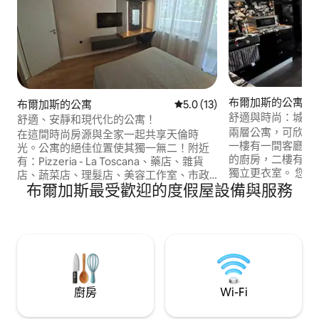
布爾加斯的公寓
布爾加斯的公寓
從 13 則評價中獲得 5.0 的平
5.0 (13)
舒適與時尚：城市
舒適、安靜和現代化的公寓！
兩層公寓，可欣賞
在這間時尚房源與全家一起共享天倫時
一樓有一間客廳，
光。公寓的絕佳位置使其獨一無二！附近
的廚房，二樓有一
有：Pizzeria - La Toscana、藥店、雜貨
獨立更衣室。 您可以從陽臺欣賞綠色大
店、蔬菜店、理髮店、美容工作室、市政
道。 Lazur區
布爾加斯最受歡迎的度假屋設備與服務
停車場、幼兒園、學校（小學、高中和大
步行20分鐘即可
學）、Lazur體育場、El Masri醫院和城市
心。 適合情侶、旅客和那些喜歡清新空
交通站。步行10分鐘即可抵達海洋花園，
氣、風景優美的跑步路線
步行20分鐘即可抵達布爾加斯市中心和購
中心觀鳥的人。
物中心！
廚房
Wi-Fi