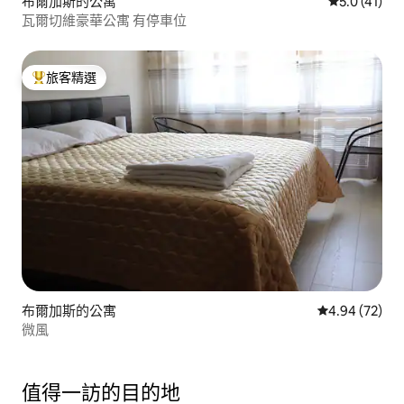
布爾加斯的公寓
從 41 則評
5.0 (41)
瓦爾切維豪華公寓 有停車位
旅客精選
旅客精選榜首
布爾加斯的公寓
從 72 則評價
4.94 (72)
微風
值得一訪的目的地