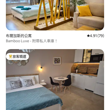
布爾加斯的公寓
從 79 則評價
4.91 (79)
Bamboo Luxe - 附帶私人車庫！
旅客精選
旅客精選榜首