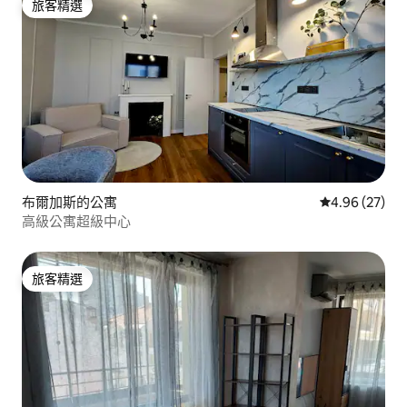
旅客精選
旅客精選
布爾加斯的公寓
從 27 則評價
4.96 (27)
高級公寓超級中心
旅客精選
旅客精選