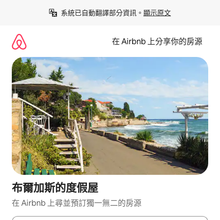
略
系統已自動翻譯部分資訊。
顯示原文
過
以
前
在 Airbnb 上分享你的房源
往
內
容
布爾加斯的度假屋
在 Airbnb 上尋並預訂獨一無二的房源