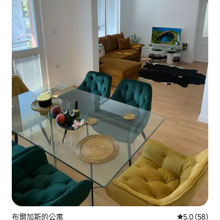
布爾加斯的公寓
從 58 則評
5.0 (58)