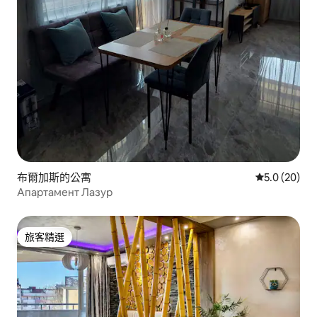
布爾加斯的公寓
從 20 則評
5.0 (20)
Апартамент Лазур
旅客精選
旅客精選