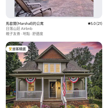
馬歇爾(Marshall)的公寓
從 21 則評
5.0 (21)
日落山莊 Airbnb
親子友善
·
地點
·
舒適度
旅客精選
旅客精選榜首