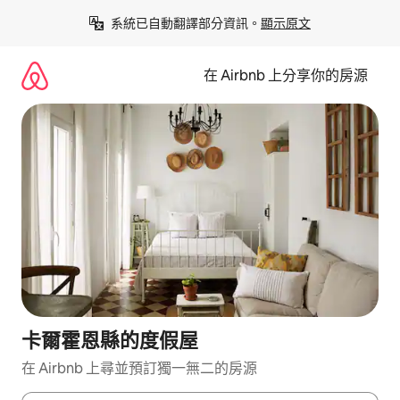
略
系統已自動翻譯部分資訊。
顯示原文
過
以
前
在 Airbnb 上分享你的房源
往
內
容
卡爾霍恩縣的度假屋
在 Airbnb 上尋並預訂獨一無二的房源