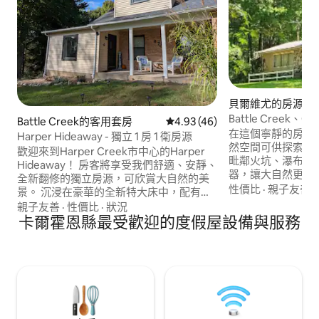
貝爾維尤的房源
Battle Creek、Ca
Battle Creek的客用套房
從 46 則評價中獲得 4.93 的平
4.93 (46)
靜樹林
在這個寧靜的房源
Harper Hideaway - 獨立 1 房 1 衛房源
然空間可供探索和
歡迎來到Harper Creek市中心的Harper
毗鄰火坑、瀑布/
Hideaway！ 房客將享受我們舒適、安靜、
器，讓大自然更接近您。 穿越2
全新翻修的獨立房源，可欣賞大自然的美
的半英裏小徑。 保留了1960年代的廚房和
性價比
·
親子友善
·
景。 沉浸在豪華的全新特大床中，配有蓬
浴室元素為您的旅
鬆的有機棉寢具。 一天結束後，在配有定
親子友善
·
性價比
·
狀況
圍。 靠近Battle C
制頭枕的豪華雙人躺椅上放鬆，享受按摩
卡爾霍恩縣最受歡迎的度假屋設備與服務
夫球場、消防員賭
器，舒緩疲憊的雙腿和雙腳！ 這個美麗的
Generac緊急
鄉村環境距離Binder Park動物園、
Firekeeper's Casino、商店、餐廳、公
園、高爾夫球場等僅幾分鐘路程。