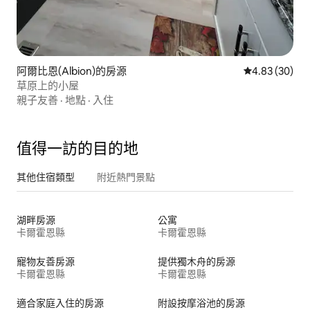
阿爾比恩(Albion)的房源
從 30 則評價
4.83 (30)
草原上的小屋
親子友善
·
地點
·
入住
值得一訪的目的地
其他住宿類型
附近熱門景點
湖畔房源
公寓
卡爾霍恩縣
卡爾霍恩縣
寵物友善房源
提供獨木舟的房源
卡爾霍恩縣
卡爾霍恩縣
適合家庭入住的房源
附設按摩浴池的房源