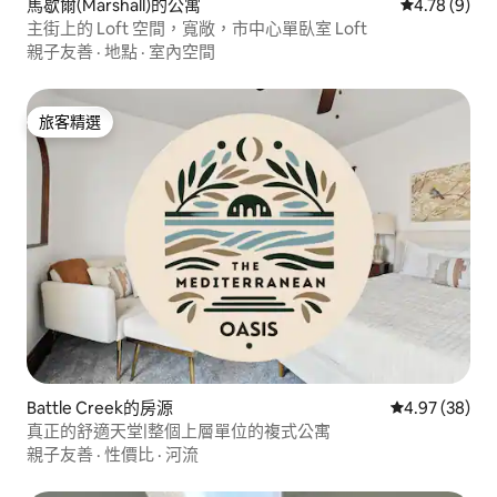
馬歇爾(Marshall)的公寓
從 9 則評價
4.78 (9)
主街上的 Loft 空間，寬敞，市中心單臥室 Loft
親子友善
·
地點
·
室內空間
旅客精選
旅客精選
Battle Creek的房源
從 38 則評價
4.97 (38)
真正的舒適天堂|整個上層單位的複式公寓
親子友善
·
性價比
·
河流