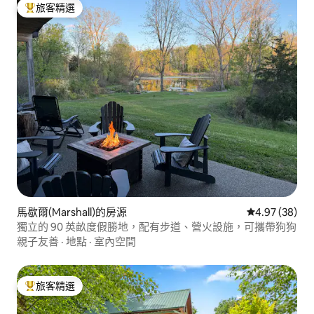
旅客精選
旅客精選榜首
馬歇爾(Marshall)的房源
從 38 則評價
4.97 (38)
獨立的 90 英畝度假勝地，配有步道、營火設施，可攜帶狗狗
親子友善
·
地點
·
室內空間
旅客精選
旅客精選榜首