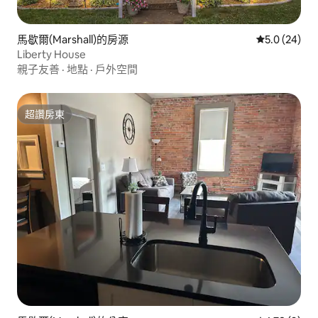
馬歇爾(Marshall)的房源
從 24 則評
5.0 (24)
Liberty House
親子友善
·
地點
·
戶外空間
超讚房東
超讚房東