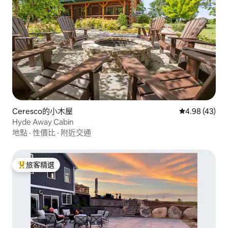
Ceresco的小木屋
從 43 則評價
4.98 (43)
Hyde Away Cabin
地點
·
性價比
·
附近交通
旅客精選
旅客精選榜首