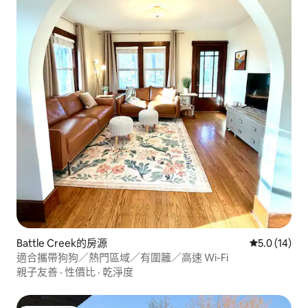
Battle Creek的房源
從 14 則評
5.0 (14)
適合攜帶狗狗／熱門區域／有圍籬／高速 Wi-Fi
親子友善
·
性價比
·
乾淨度