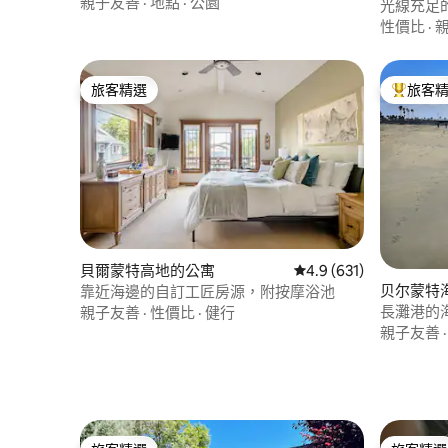
親子友善
·
地點
·
公園
光線充足的
抵達市區
性價比
·
旅客精選
旅客
旅客精選
旅客精選
貝爾蒙特高地的公寓
從 631 則評價中獲得 4
4.9 (631)
贝尔蒙特
靠近海邊的自訂工匠房源，附按摩浴池
長灘港的
親子友善
·
性價比
·
健行
親子友善