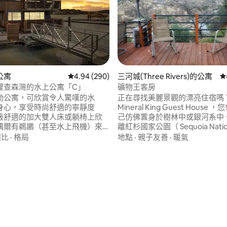
公寓
從 290 則評價中獲得 4.94 的平均評分（滿分 5
4.94 (290)
三河城(Three Rivers)的公寓
從
理查森灣的水上公寓「C」
礦物王客房
動公寓，可欣賞令人驚嘆的水
正在尋找美麗景觀的漂亮住宿嗎？
身心，享受時尚舒適的寧靜度
Mineral King Guest House
級舒適的加大雙人床或躺椅上欣
己仿佛置身於樹林中或銀河系中。
偶爾有鵜鶘（甚至水上飛機）來
離紅杉國家公園（ Sequoia Nation
獨特且完美的度假、工作度假或
）的山麓入口站2英裏。 最近翻
價比
·
格局
地點
·
親子友善
·
暖氣
場巴士
500平方英尺，有兩間房間和一
街區外。步行/自行車前往
直接在房子的主起居空間下方，
to & Mill Valley。渡輪/巴士前往舊金
居空間完全分開。
97 的平均評分（滿分 5 分）
們其他3個浮
評價！