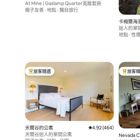
At Mine | Gaslamp Quarter寬敞套房
親子友善
·
地點
·
獨自旅行
卡梅爾海
迷人的單
地點
·
性
旅客精選
旅客
旅客精選榜首
旅客精選
米爾谷的公寓
從 464 則評價中獲得 4.
4.92 (464)
米爾谷迷人的單間公寓
Nevada 