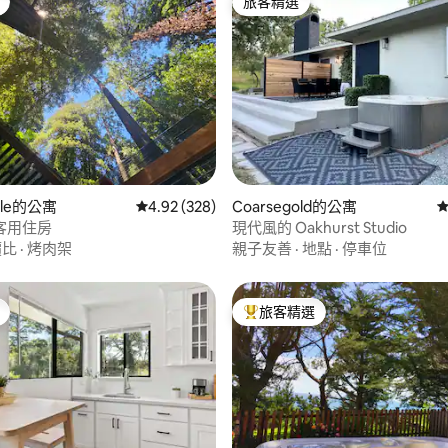
旅客精選
旅客精選
95 的平均評分（滿分 5 分）
ille的公寓
從 328 則評價中獲得 4.92 的平均評分（滿分 5
4.92 (328)
Coarsegold的公寓
從
客用住房
現代風的 Oakhurst Studio
價比
·
烤肉架
親子友善
·
地點
·
停車位
旅客精選
旅客精選榜首