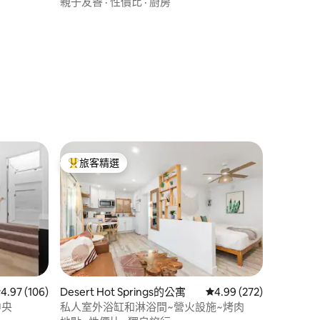
親子友善
·
性價比
·
廚房
 分）
旅客精選
旅客精選榜首
 106 則評價中獲得 4.97 的平均評分（滿分 5 分）
4.97 (106)
Desert Hot Springs的公寓
從 272 則評價中獲得 4
4.99 (272)
中央
私人室外浴缸和淋浴間~營火設施~烤肉
 分）