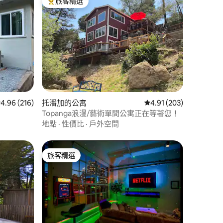
旅客精選
旅客精選榜首
 分）
 216 則評價中獲得 4.96 的平均評分（滿分 5 分）
4.96 (216)
托潘加的公寓
從 203 則評價中獲得 4
4.91 (203)
Topanga浪漫/藝術單間公寓正在等著您！
地點
·
性價比
·
戶外空間
旅客精選
旅客精選