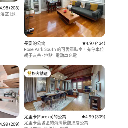
 208 則評價中獲得 4.98 的平均評分（滿分 5 分）
4.98 (208)
浴室 [泳
 分）
長灘的公寓
從 434 則評價中獲得 4
4.97 (434)
Rose Park South 的可愛單臥室，有停車位
親子友善
·
地點
·
電動車充電
旅客精選
旅客精選榜首
尤里卡(Eureka)的公寓
從 309 則評價中獲得 4
4.99 (309)
尤里卡舊城區的海灣景觀頂層公寓
 209 則評價中獲得 4.99 的平均評分（滿分 5 分）
4.99 (209)