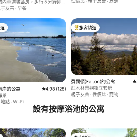
性價比
·
親子友善
·
周邊
內華達城套房，步行 5 分鐘即可
親子友善
·
早餐
精選
旅客精選
榜首
旅客精選榜首
費爾頓(Felton)的公寓
從
.9 的平均評分（滿分 5 分）
紅木林景觀獨立套房
海岸的公寓
從 128 則評價中獲得 4.98 的平均評分（滿分 5
4.98 (128)
親子友善
·
性價比
·
寵物
海景
·
地點
·
Wi-Fi
設有按摩浴池的公寓