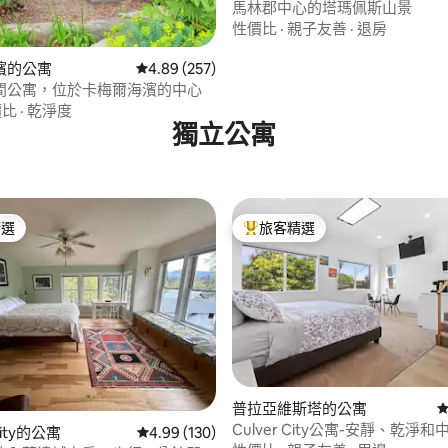
馬林郡中心的塔瑪佩斯山景
性價比
·
親子友善
·
退房
濱的公寓
從 257 則評價中獲得 4.89 的平均評分（滿分 5
4.89 (257)
間公寓，位於卡梅爾海濱的中心
價比
·
乾淨度
獨立公寓
精選
旅客精選
榜首
旅客精選榜首
92 的平均評分（滿分 5 分）
普拉亞維斯塔的公寓
從
Culver City公寓-安靜、乾淨和
City的公寓
從 130 則評價中獲得 4.99 的平均評分（滿分 5
4.99 (130)