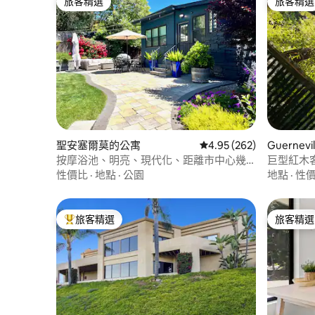
旅客精選
旅客精選
旅客精選
旅客精選
聖安塞爾莫的公寓
從 262 則評價中獲得 4.
4.95 (262)
Guernev
按摩浴池、明亮、現代化、距離市中心幾
巨型紅木
步之遙
性價比
·
地點
·
公園
地點
·
性
旅客精選
旅客精選
旅客精選榜首
旅客精選