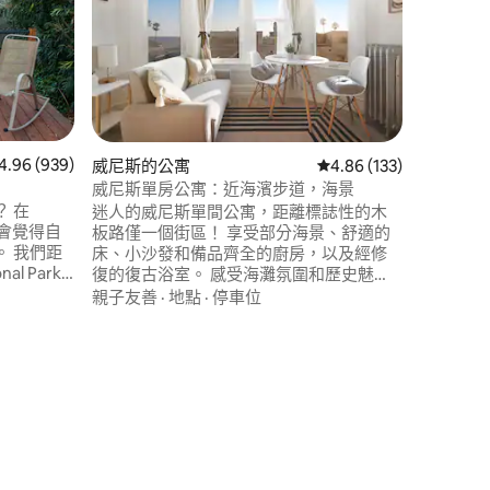
即可抵達
從我們維
的公寓，
情享受納
我們的公
設備與服務（*無 爐子
親子友善
舒適的空
鬆，請注
兒童入住
 分）
 939 則評價中獲得 4.96 的平均評分（滿分 5 分）
4.96 (939)
威尼斯的公寓
從 133 則評價中獲得 4
4.86 (133)
有納帕市
威尼斯單房公寓：近海濱步道，海景
 在
迷人的威尼斯單間公寓，距離標誌性的木
 ，您會覺得自
板路僅一個街區！ 享受部分海景、舒適的
 我們距
床、小沙發和備品齊全的廚房，以及經修
al Park
復的復古浴室。 感受海灘氛圍和歷史魅
新的公寓約
力，同時距離 SoFi 體育場和洛杉磯國際機
親子友善
·
地點
·
停車位
間浴室。 它
場 (LAX) 僅 25 分鐘路程。 非常適合希望探
並與主起
索威尼斯、在海邊放鬆身心，並從舒適、
時尚的家庭基地享受洛杉磯最佳景點的單
身旅客或情侶。