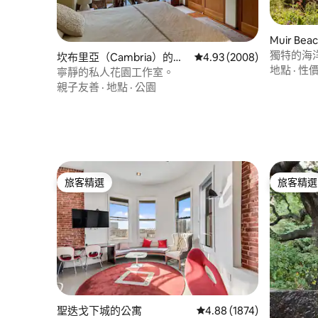
Muir Be
獨特的海
坎布里亞（Cambria）的公
從 2008 則評價中獲得 4.
4.93 (2008)
地點
·
性
寓
寧靜的私人花園工作室。
親子友善
·
地點
·
公園
旅客精選
旅客精選
旅客精選
旅客精選
聖迭戈下城的公寓
從 1874 則評價中獲得 4
4.88 (1874)