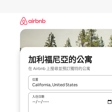
略
過
以
前
往
內
容
加利福尼亞的公寓
在 Airbnb 上搜尋並預訂獨特的公寓
位置
如有搜尋結果，瀏覽內容時請使用上下箭頭，或輕
入住日期