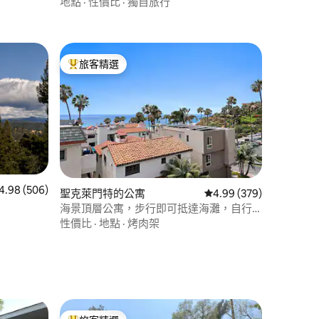
地點
·
性價比
·
獨自旅行
旅客精選
旅客精選榜首
 506 則評價中獲得 4.98 的平均評分（滿分 5 分）
4.98 (506)
聖克萊門特的公寓
從 379 則評價中獲得 4
4.99 (379)
 分）
海景頂層公寓，步行即可抵達海灘，自行
車，可攜帶寵物
性價比
·
地點
·
烤肉架