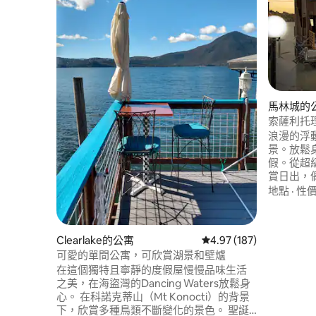
馬林城的
索薩利托
浪漫的浮
景。放鬆
假。從超
賞日出，
來往往。
地點
·
性
休閒度假。 距離金門大橋6分鐘。機
站在一個
Sausali
Clearlake的公寓
從 187 則評價中獲得 4.
4.97 (187)
山。免費停車 閱讀此公寓或我
可愛的單間公寓，可欣賞湖景和壁爐
動公寓的
在這個獨特且寧靜的度假屋慢慢品味生活
之美，在海盜灣的Dancing Waters放鬆身
心。 在科諾克蒂山（Mt Konocti）的背景
下，欣賞多種鳥類不斷變化的景色。 聖誕