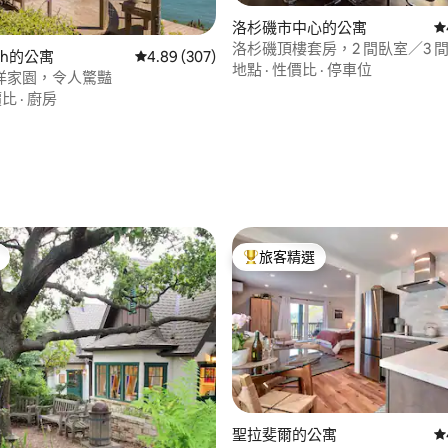
洛杉磯市中心的公寓
從
洛杉磯頂樓套房，2 間臥室／3 間
ach的公寓
從 307 則評價中獲得 4.89 的平均評分（滿分 5
4.89 (307)
池 | 好萊塢標誌]
地點
·
性價比
·
停車位
洋家園，令人驚豔
93 的平均評分（滿分 5 分）
價比
·
廚房
旅客精選
旅客精選榜首
聖拉斐爾的公寓
從
.88 的平均評分（滿分 5 分）