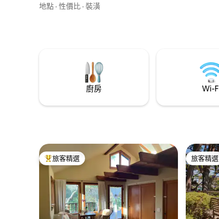
特惠：享受前往碼頭的便利，包括在金字
地點
·
性價比
·
裝潢
塔下冥想。 我們在目前居住的現有房屋中
建造了這間450平方英尺的公寓。 它在街上
有一個獨立入口，有停車位。 配有加大雙
人床、50 吋電視、書桌、電壁爐、迷你廚
房/酒吧。
廚房
Wi-F
旅客精選
旅客精選
旅客精選榜首
旅客精選