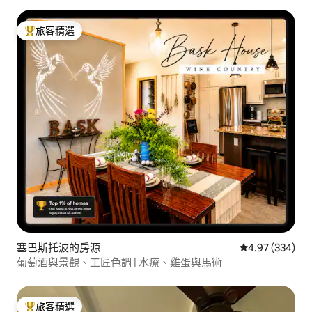
旅客精選
旅客精選榜首
塞巴斯托波的房源
從 334 則評價
4.97 (334)
葡萄酒與景觀、工匠色調 | 水療、雞蛋與馬術
旅客精選