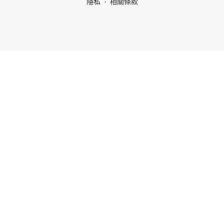
隱私
相關條款