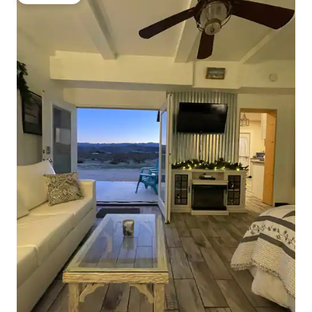
旅客精選榜首