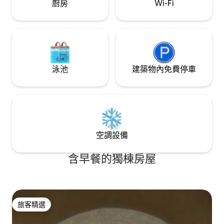
廚房
Wi-Fi
泳池
建築物內免費停車
空調設備
含早餐的獨棟房屋
旅客精選
旅客精選