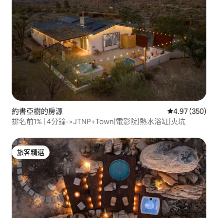
約書亞樹的房源
從 350 則評價
4.97 (350)
排名前1% | 4分鐘->JTNP+Town|電影院|熱水浴缸|火坑
旅客精選
旅客精選