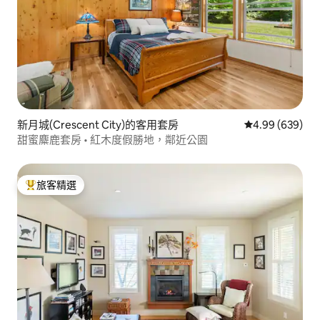
新月城(Crescent City)的客用套房
從 639 則評價
4.99 (639)
甜蜜麋鹿套房 • 紅木度假勝地，鄰近公園
旅客精選
旅客精選榜首