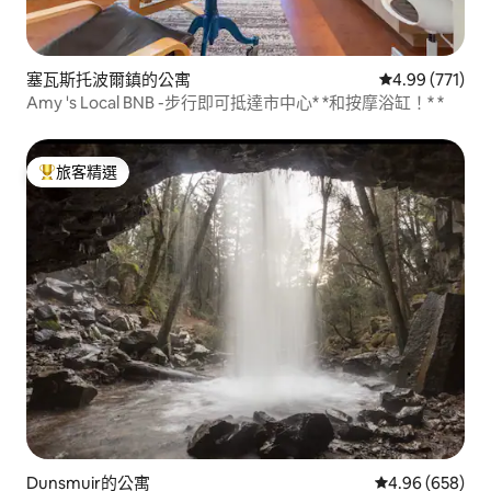
塞瓦斯托波爾鎮的公寓
從 771 則評價
4.99 (771)
Amy 's Local BNB -步行即可抵達市中心* *和按摩浴缸！* *
旅客精選
旅客精選榜首
Dunsmuir的公寓
從 658 則評價
4.96 (658)