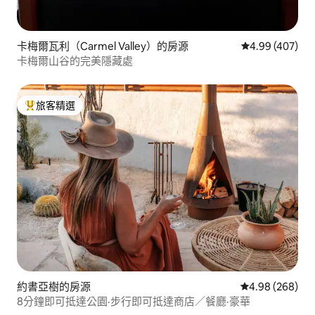
卡梅爾瓦利（Carmel Valley）的房源
從 407 則評價
4.99 (407)
卡梅爾山谷的完美隱藏處
旅客精選
旅客精選榜首
約書亞樹的房源
從 268 則評價
4.98 (268)
8分鐘即可抵達公園·步行即可抵達商店／餐廳·豪華