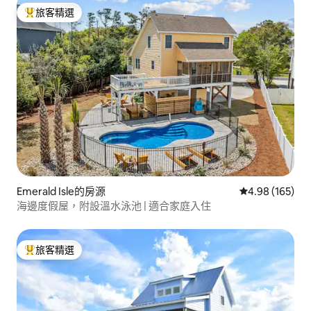
旅客精選
旅客精選榜首
Emerald Isle的房源
從 165 則評價
4.98 (165)
海邊度假屋，附設溫水泳池 | 適合家庭入住
旅客精選
旅客精選榜首