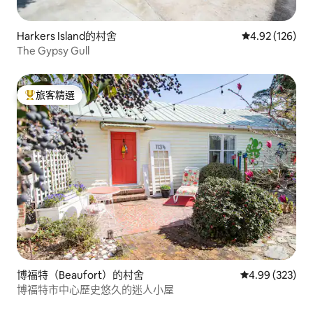
Harkers Island的村舍
從 126 則評價
4.92 (126)
The Gypsy Gull
旅客精選
旅客精選榜首
博福特（Beaufort）的村舍
從 323 則評價
4.99 (323)
博福特市中心歷史悠久的迷人小屋