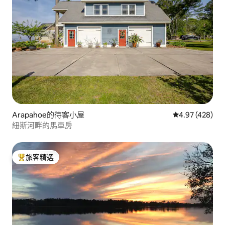
Arapahoe的待客小屋
從 428 則評價
4.97 (428)
紐斯河畔的馬車房
旅客精選
旅客精選榜首