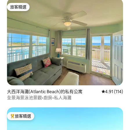
旅客精選
旅客精選
大西洋海灘(Atlantic Beach)的私有公寓
從 114 則評價
4.91 (114)
全景海景泳池景觀•廚房•私人海灘
旅客精選
旅客精選榜首