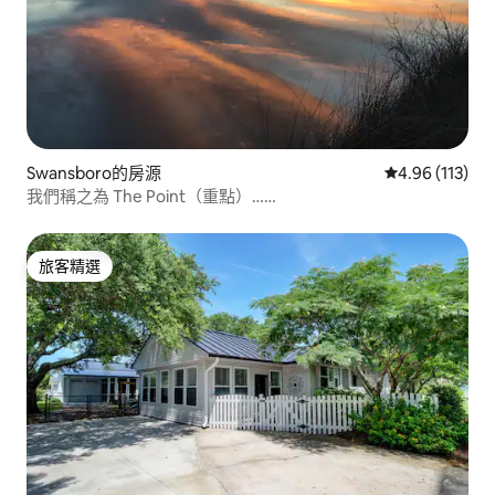
Swansboro的房源
從 113 則評價
4.96 (113)
我們稱之為 The Point（重點）……
旅客精選
旅客精選