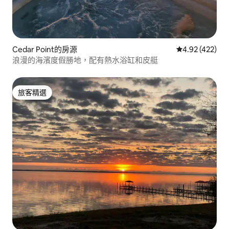
Cedar Point的房源
從 422 則評價
4.92 (422)
浪漫的海濱度假勝地，配有熱水浴缸和皮艇
旅客精選
旅客精選