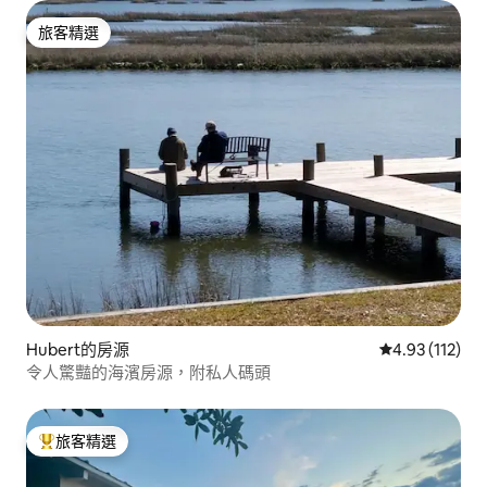
旅客精選
旅客精選
Hubert的房源
從 112 則評價
4.93 (112)
令人驚豔的海濱房源，附私人碼頭
旅客精選
旅客精選榜首