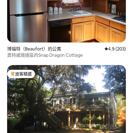
博福特（Beaufort）的公寓
從 203 則評
4.9 (203)
奧特威燒燒區的Snap Dragon Cottage
旅客精選
旅客精選榜首