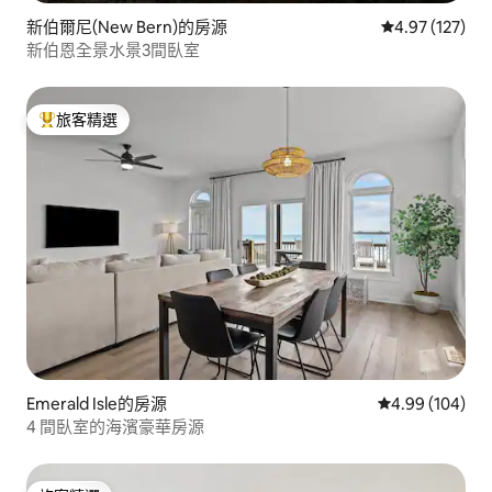
新伯爾尼(New Bern)的房源
從 127 則評價
4.97 (127)
新伯恩全景水景3間臥室
旅客精選
旅客精選榜首
Emerald Isle的房源
從 104 則評價
4.99 (104)
4 間臥室的海濱豪華房源