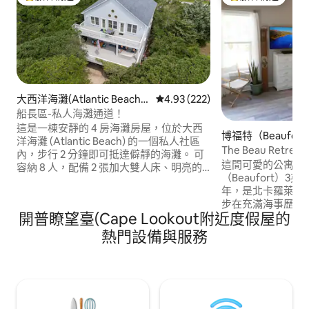
旅客精選榜首
旅客精選榜首
大西洋海灘(Atlantic Beach)
從 222 則評價中獲得 4.93 的平
4.93 (222)
的房源
船長區-私人海灘通道！
這是一棟安靜的 4 房海灘房屋，位於大西
博福特（Beaufor
洋海灘 (Atlantic Beach) 的一個私人社區
套房
The Beau Retreat
內，步行 2 分鐘即可抵達僻靜的海灘。 可
這間可愛的公寓距
容納 8 人，配備 2 張加大雙人床、明亮的
（Beaufort）3英里。 博福特成立於
起居空間、全套廚房、2 個大露台、自助入
年，是北卡羅萊納州
住、海灘裝備、可停放 4 輛以上車輛的停
步在充滿海事歷史
車位，並歡迎攜帶寵物入住。 非常適合家
開普瞭望臺(Cape Lookout附近度假屋的
非常棒的餐廳。 乘坐渡輪前往胡蘿蔔島（
庭旅行、情侶或與朋友一起度過海灘週
Carrot Island ）或
末。 距離雜貨店、商店和餐廳 1/2 英里，
熱門設備與服務
觀賞野馬，或參觀水晶
開車一小段路即可抵達 Morehead City 和
Coast ）的美麗海灘。 Beau Retr
Beaufort，在那裡用餐、租船和一日遊。
個新建築，600平
口、停車位、空調
波爐和烤麵包機。