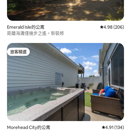
Emerald Isle的公寓
從 206 則評價
4.98 (206)
距離海灘僅幾步之遙。新裝修
旅客精選
旅客精選
Morehead City的公寓
從 134 則評價
4.91 (134)