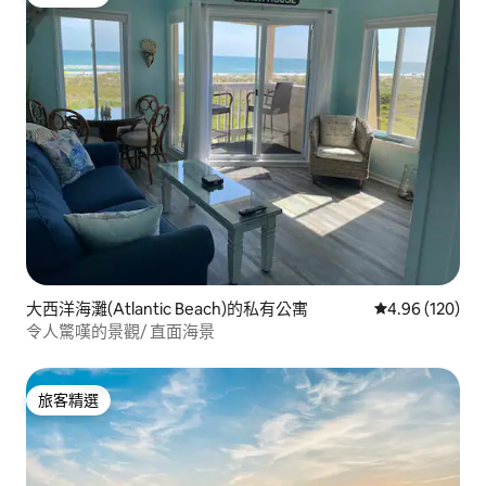
旅客精選
大西洋海灘(Atlantic Beach)的私有公寓
從 120 則評價
4.96 (120)
令人驚嘆的景觀/ 直面海景
旅客精選
旅客精選