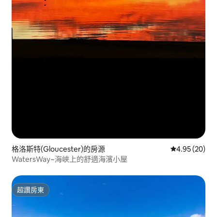
格洛斯特(Gloucester)的房源
從 20 則評價
4.95 (20)
WatersWay~海峽上的舒適海濱小屋
超讚房東
超讚房東