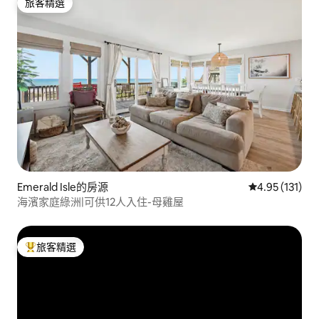
旅客精選
旅客精選
Emerald Isle的房源
從 131 則評價
4.95 (131)
海濱家庭綠洲|可供12人入住-母雞屋
旅客精選
旅客精選榜首