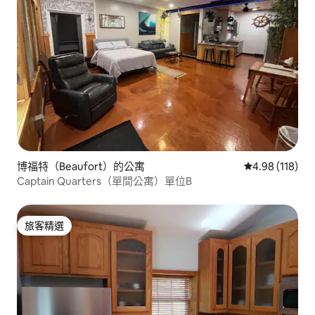
博福特（Beaufort）的公寓
從 118 則評價
4.98 (118)
Captain Quarters（單間公寓）單位B
旅客精選
旅客精選