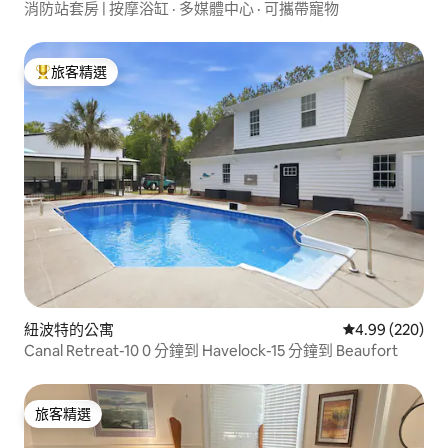
消防站套房 | 按摩浴缸 · 多媒體中心 · 可攜帶寵物
旅客精選
旅客精選榜首
紐波特的公寓
從 220 則評價
4.99 (220)
Canal Retreat-10 0 分鐘到 Havelock-15 分鐘到 Beaufort
旅客精選
旅客精選