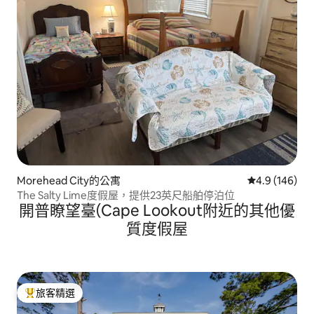
Morehead City的公寓
從 146 則評
4.9 (146)
The Salty Lime度假屋，提供23英尺船舶停泊位
開普瞭望臺(Cape Lookout附近的其他優
質度假屋
旅客精選
旅客精選榜首