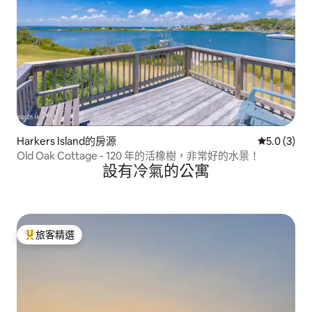
Harkers Island的房源
從 3 則評價
5.0 (3)
Old Oak Cottage - 120 年的活橡樹，非常好的水景！
設有冷氣的公寓
旅客精選
旅客精選榜首