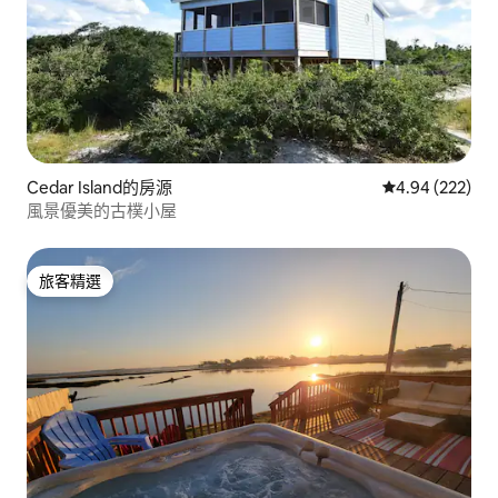
Cedar Island的房源
從 222 則評價
4.94 (222)
風景優美的古樸小屋
旅客精選
旅客精選