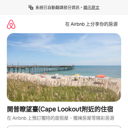
略
系統已自動翻譯部分資訊。
顯示原文
過
以
前
在 Airbnb 上分享你的房源
往
內
容
開普瞭望臺(Cape Lookout附近的住宿
在 Airbnb 上預訂獨特的度假屋、獨棟房屋等精彩房源