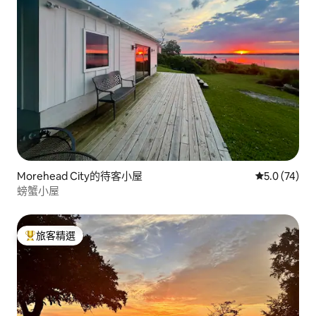
Morehead City的待客小屋
從 74 則評
5.0 (74)
螃蟹小屋
旅客精選
旅客精選榜首