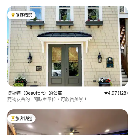
旅客精選
旅客精選榜首
博福特（Beaufort）的公寓
從 128 則評價
4.97 (128)
寵物友善的 1 間臥室單位，可欣賞美景！
旅客精選
旅客精選榜首