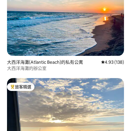
大西洋海灘(Atlantic Beach)的私有公寓
從 138 則評價
4.93 (138)
大西洋海灘的辦公室
旅客精選
旅客精選榜首