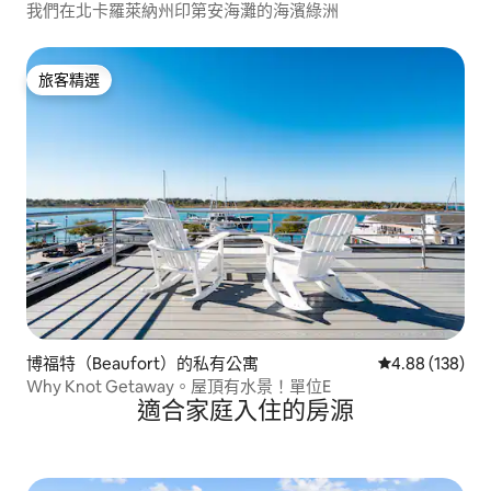
我們在北卡羅萊納州印第安海灘的海濱綠洲
旅客精選
旅客精選
博福特（Beaufort）的私有公寓
從 138 則評價
4.88 (138)
Why Knot Getaway。屋頂有水景！單位E
適合家庭入住的房源