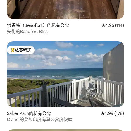
博福特（Beaufort）的私有公寓
從 114 則評價
4.95 (114)
安街的Beaufort Bliss
旅客精選
旅客精選榜首
Salter Path的私有公寓
從 178 則評價
4.99 (178)
Diane 的夢想印度海灘公寓度假屋